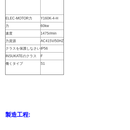
US
ELEC-MOTOR力
Y160K-4-H
地
力
60kw
図
速度
1475r/min
力資源
AC415V/50HZ
クラスを保護しなさい
IP56
プ
INSUKATEのクラス
F
ラ
働くタイプ
S1
イ
バ
シ
ー
製造工程:
ポ