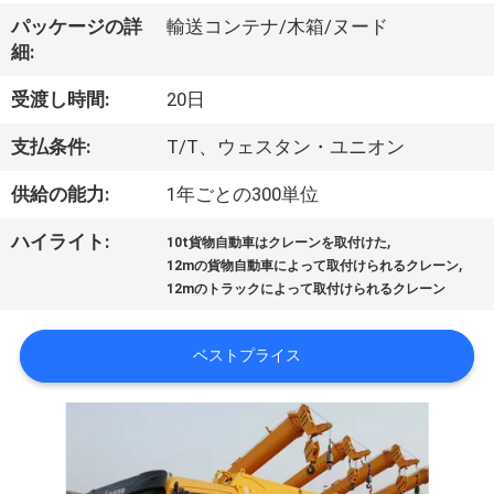
VR
パッケージの詳
輸送コンテナ/木箱/ヌード
細:
シ
受渡し時間:
20日
ョ
支払条件:
T/T、ウェスタン・ユニオン
ー
供給の能力:
1年ごとの300単位
わ
,
ハイライト:
10t貨物自動車はクレーンを取付けた
,
12mの貨物自動車によって取付けられるクレーン
た
12mのトラックによって取付けられるクレーン
し
ベストプライス
た
ち
に