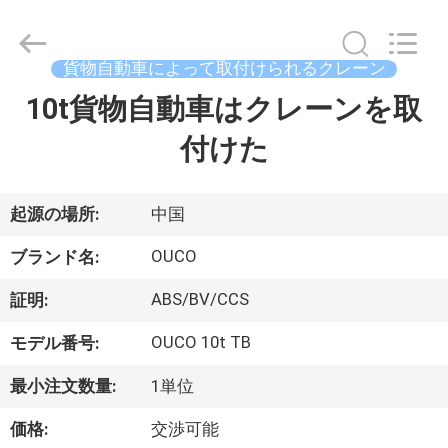
Copyright
©
2020
-
2026
貨物自動車によって取付けられるクレーン
WUXI
OUCO
10t貨物自動車はクレーンを取
家
INTERNATIONAL
GROUP
CO.,
付けた
へ
LTD.
All
Rights
Reserved.
製
起源の場所:
中国
品
OUCO
ブランド名:
ABS/BV/CCS
証明:
ビ
OUCO 10t TB
モデル番号:
デ
最小注文数量:
1単位
オ
価格:
交渉可能