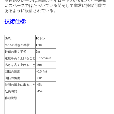
る連結クレーンは最高のペイロードのためにヘビー級堅
管
いスペースではたらいている間そして非常に操縦可能で
あるように設計されている。
理
技術仕様:
ニ
SWL
10
トン
ュ
MAXの働きの半径
12m
ー
最低の働く半径
2m
速度を高く上げること
0~15m/min
ス
高さを高く上げること
25m
回転の速度
~0.5r/min
回転の角度
360°
事
時間の風上に出ること
| 45s
件
延長時間
~45s
作動状態
CONTACT