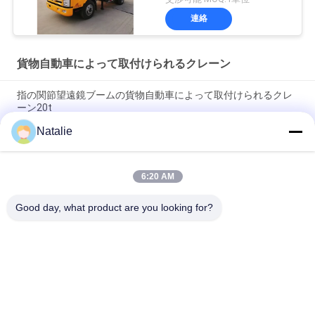
連絡
貨物自動車によって取付けられるクレーン
指の関節望遠鏡ブームの貨物自動車によって取付けられるクレ
ーン20t
Natalie
頑丈なトラックによって取付けられるクレーン10t小さい標準的
な容量望遠鏡ブーム
6:20 AM
20t指の関節および望遠鏡ブームの貨物自動車はクレーンを取付
けた
Good day, what product are you looking for?
人気カテゴリ
すべて
クレーン グラブのバ
機械グラブのバケツ
ケツ