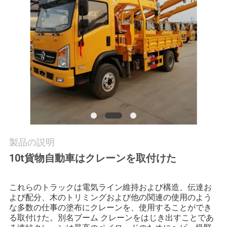
つ
い
て
工
場
ツ
ア
製品の説明
ー
10t貨物自動車はクレーンを取付けた
これらのトラックは電気ライン維持および構造、伝達お
品
よび配分、木のトリミングおよび他の関連の使用のよう
な多数の仕事の塗布にクレーンを、使用することができ
質
る取付けた。別名ブーム クレーンをはじき出すことであ