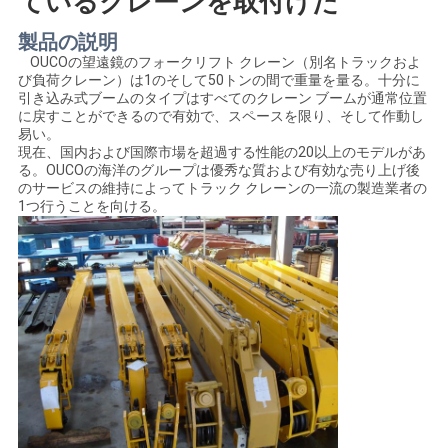
ているクレーンを取付けた
管
製品の説明
理
OUCOの望遠鏡のフォークリフト クレーン（別名トラックおよ
び負荷クレーン）は1のそして50トンの間で重量を量る。十分に
引き込み式ブームのタイプはすべてのクレーン ブームが通常位置
に戻すことができるので有効で、スペースを限り、そして作動し
ニ
易い。
現在、国内および国際市場を超過する性能の20以上のモデルがあ
ュ
る。OUCOの海洋のグループは優秀な質および有効な売り上げ後
のサービスの維持によってトラック クレーンの一流の製造業者の
ー
1つ行うことを向ける。
ス
事
件
CONTACT