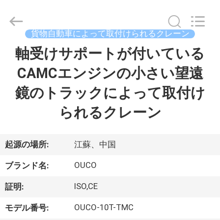
Copyright
©
2020
-
2026
貨物自動車によって取付けられるクレーン
WUXI
OUCO
軸受けサポートが付いている
家
INTERNATIONAL
GROUP
CO.,
CAMCエンジンの小さい望遠
へ
LTD.
All
Rights
鏡のトラックによって取付け
Reserved.
製
られるクレーン
品
起源の場所:
江蘇、中国
ビ
OUCO
ブランド名:
デ
ISO,CE
証明:
オ
OUCO-10T-TMC
モデル番号: