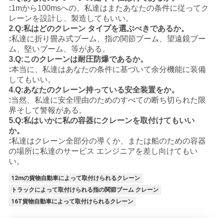
:
1mから100msへの、私達はまたあなたの条件に従ってク
レーンを設計し、製造してもいい。
2.Q:私はどのクレーン タイプを選ぶべきであるか。
:
私達に折り畳み式ブーム、指の関節ブーム、望遠鏡ブー
ム、堅いブーム、等がある。
3.Q:このクレーンは耐圧防爆であるか。
:
本当に、私達はあなたの条件に基づいて余分機能に装備
してもいい。
4.Q:あなたのクレーン持っている安全装置をか。
:
当然、私達に安全理由のためのすべての断ち切られた限
界そして警報がある。
5.Q:私はいかに私の容器にクレーンを取付けてもいい
か。
:
私達はクレーン全部分の導くか、または船のための容器
の場所に私達のサービス エンジニアを差し向けてもい
い。
12mの貨物自動車によって取付けられるクレーン
トラックによって取付けられる指の関節ブーム クレーン
16T貨物自動車によって取付けられるクレーン