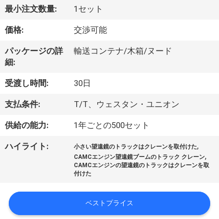
最小注文数量:
1セット
VR
シ
価格:
交渉可能
ョ
パッケージの詳
輸送コンテナ/木箱/ヌード
細:
ー
受渡し時間:
30日
わ
支払条件:
T/T、ウェスタン・ユニオン
た
供給の能力:
1年ごとの500セット
し
,
ハイライト:
小さい望遠鏡のトラックはクレーンを取付けた
,
CAMCエンジン望遠鏡ブームのトラック クレーン
た
CAMCエンジンの望遠鏡のトラックはクレーンを取
付けた
ち
に
ベストプライス