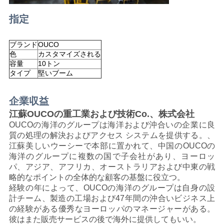
US
指定
地
ブランド
OUCO
図
色
カスタマイズされる
容量
10トン
タイプ
堅いブーム
プ
企業収益
ラ
江蘇OUCOの重工業および技術Co.、株式会社
OUCOの海洋のグループは海洋および沖合いの企業に良
イ
質の処理の解決およびアクセス システムを提供する。、
江蘇美しいウーシーで本部に置かれて、中国のOUCOの
バ
海洋のグループに複数の国で子会社があり、ヨーロッ
パ、アジア、アフリカ、オーストラリアおよび中東の戦
シ
略的なポイントの全体的な顧客の基盤に役立つ。
経験の年によって、OUCOの海洋のグループは自身の設
ー
計チーム、製造の工場および47年間の沖合いビジネス上
の経験がある優秀なヨーロッパのマネージャーがある。
ポ
彼はまた販売サービスの後で海外に提供してもいい。