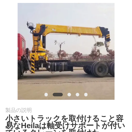
つ
い
て
工
場
ツ
ア
ー
製品の説明
品
小さいトラックを取付けること容
質
易なHeilaは軸受けサポートが付い