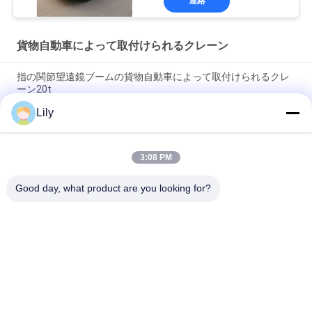
連絡
貨物自動車によって取付けられるクレーン
指の関節望遠鏡ブームの貨物自動車によって取付けられるクレ
ーン20t
Lily
頑丈なトラックによって取付けられるクレーン10t小さい標準的
な容量望遠鏡ブーム
3:08 PM
20t指の関節および望遠鏡ブームの貨物自動車はクレーンを取付
けた
Good day, what product are you looking for?
人気カテゴリ
すべて
クレーン グラブのバ
機械グラブのバケツ
ケツ
クラムシェルのグラ
油圧グラブのバケツ
ブのバケツ