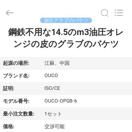
Copyright
©
2020
-
2026
油圧グラブのバケツ
WUXI
OUCO
鋼鉄不用な14.5のm3油圧オレ
家
INTERNATIONAL
GROUP
CO.,
ンジの皮のグラブのバケツ
へ
LTD.
All
Rights
Reserved.
製
起源の場所:
江蘇、中国
品
OUCO
ブランド名:
ISO/CE
証明:
ビ
OUCO-OPGB-6
モデル番号:
デ
最小注文数量:
1セット
オ
価格:
交渉可能