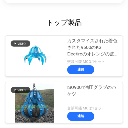
トップ製品
カスタマイズされた着色
された9500のKG
Electircのオレンジの皮
の油圧グラブのバケツ
交渉可能 MOQ:1セット
連絡
ISO9001油圧グラブのバ
ケツ
交渉可能 MOQ:1セット
連絡