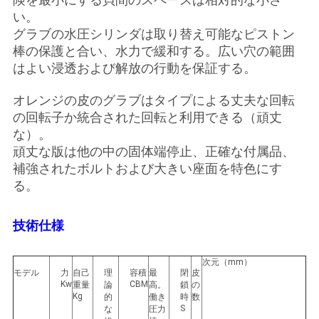
管
い。
グラブの水圧シリンダは取り替え可能なピストン
理
棒の保護と合い、水力で緩和する。広い穴の範囲
はよい浸透および解放の行動を保証する。
ニ
オレンジの皮のグラブはタイプによる丈夫な回転
ュ
の回転子か統合された回転と利用できる（頑丈
な）。
ー
頑丈な版は他の中の固体端停止、正確な付属品、
補強されたボルトおよび大きい座面を特色にす
ス
る。
事
技術仕様
件
次元（mm）
モデル
力
自己
理
容積
最
閉
皮
Kw
CBM
重量
論
高。
鎖
の
CONTACT
Kg
的
働き
時
数
S
な
圧力