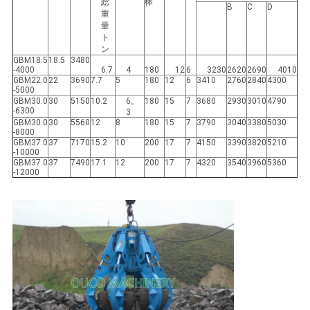
US
総
棒
B
C
D
重
量
ト
地
ン
GBM18.5
18.5
3480
-4000
6.7
4
180
12
6
3230
2620
2690
4010
図
GBM22.0
22
3690
7.7
5
180
12
6
3410
2760
2840
4300
-5000
GBM30.0
30
5150
10.2
6。
180
15
7
3680
2930
3010
4790
-6300
3
プ
GBM30.0
30
5560
12
8
180
15
7
3790
3040
3380
5030
-8000
GBM37.0
37
7170
15.2
10
200
17
7
4150
3390
3820
5210
ラ
-10000
GBM37.0
37
7490
17.1
12
200
17
7
4320
3540
3960
5360
-12000
イ
バ
シ
ー
ポ