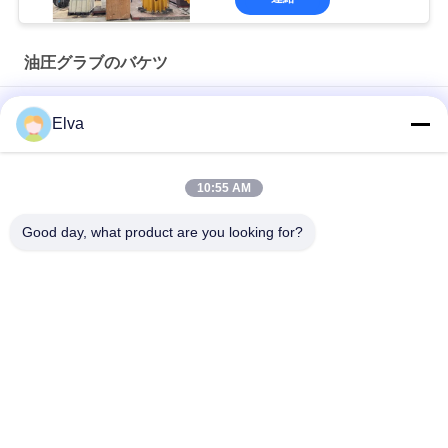
油圧グラブのバケツ
15cbm Clamshell Grab Bucket 無線リモコン
Elva
第一次製品のためにリモート・コントロール12CBMラジオのク
ラムシェルのグラブのバケツ
10:55 AM
電子油圧廃物のグラブのバケツの構造Q355 6の折り返し
Good day, what product are you looking for?
人気カテゴリ
すべて
クレーン グラブのバ
機械グラブのバケツ
ケツ
クラムシェルのグラ
油圧グラブのバケツ
ブのバケツ
無線リモート・コン