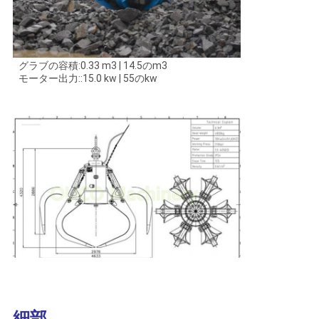
リ
シ
ー
グラブの容積:0.33 m3 | 14.5のm3
モーター出力::15.0 kw | 55のkw
細部