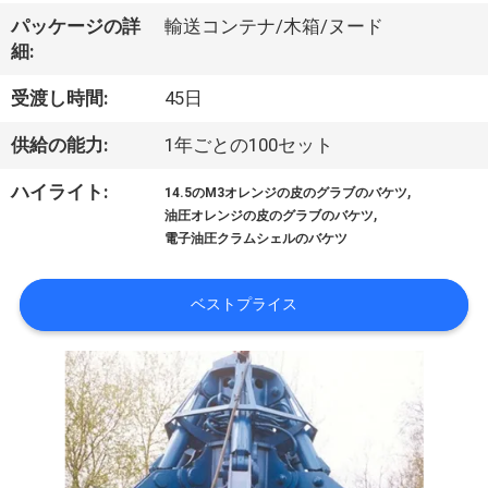
VR
パッケージの詳
輸送コンテナ/木箱/ヌード
細:
シ
受渡し時間:
45日
ョ
供給の能力:
1年ごとの100セット
ー
,
ハイライト:
14.5のM3オレンジの皮のグラブのバケツ
,
油圧オレンジの皮のグラブのバケツ
わ
電子油圧クラムシェルのバケツ
た
ベストプライス
し
た
ち
に