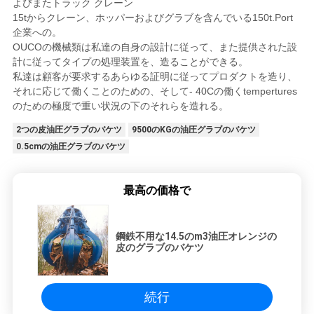
よびまたトラック クレーン
15tからクレーン、ホッパーおよびグラブを含んでいる150t.Port
企業への。
OUCOの機械類は私達の自身の設計に従って、また提供された設
計に従ってタイプの処理装置を、造ることができる。
私達は顧客が要求するあらゆる証明に従ってプロダクトを造り、
それに応じて働くことのための、そして- 40Cの働くtempertures
のための極度で重い状況の下のそれらを造れる。
2つの皮油圧グラブのバケツ
9500のKGの油圧グラブのバケツ
0.5cmの油圧グラブのバケツ
最高の価格で
鋼鉄不用な14.5のm3油圧オレンジの
皮のグラブのバケツ
続行