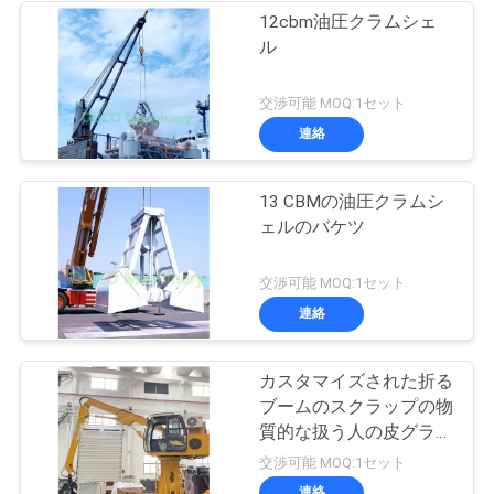
12cbm油圧クラムシェ
ル
交渉可能 MOQ:1セット
連絡
13 CBMの油圧クラムシ
ェルのバケツ
交渉可能 MOQ:1セット
連絡
カスタマイズされた折る
ブームのスクラップの物
質的な扱う人の皮グラブ
19 Mpa
交渉可能 MOQ:1セット
連絡