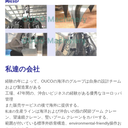
私達の会社
経験の年によって、OUCOの海洋のグループは自身の設計チーム
および製造業がある
工場、47年間の、沖合いビジネスの経験がある優秀なヨーロッパ
管理
また
販売
サービスの後で海外に
提供する
。
生産ラインは海洋および沖合いの指の関節ブーム クレー
私達の
ン、望遠鏡クレーン、堅いブーム クレーンを
カバーする、
範囲が付いている標準外鉄骨構造、environmental-friendly操作お