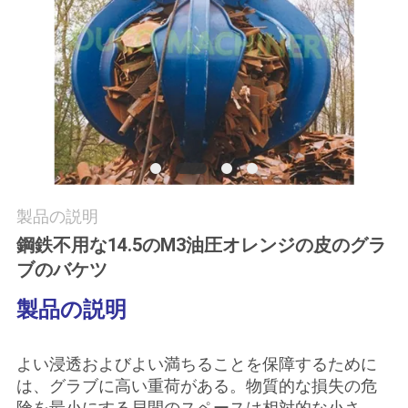
つ
い
て
工
場
ツ
製品の説明
鋼鉄不用な14.5のM3油圧オレンジの皮のグラ
ア
ブのバケツ
ー
製品の説明
品
よい浸透およびよい満ちることを保障するために
質
は、グラブに高い重荷がある。物質的な損失の危
険を最小にする貝間のスペースは相対的な小さ