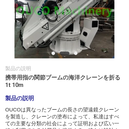
つ
い
て
工
場
ツ
製品の説明
携帯用指の関節ブームの海洋クレーンを折る
ア
1t 10m
ー
製品の説明
品
OUCOは異なったブームの長さの望遠鏡クレーン
を製造し、クレーンの塗布によって、私達はすべ
質
ての主要な分類の社会によって証明および広い一