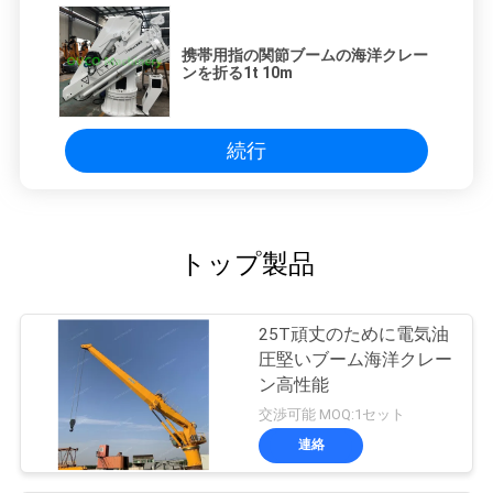
携帯用指の関節ブームの海洋クレー
ンを折る1t 10m
続行
トップ製品
25T頑丈のために電気油
圧堅いブーム海洋クレー
ン高性能
交渉可能 MOQ:1セット
連絡