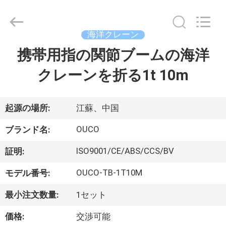
Copyright
©
2020
-
2026
海洋クレーン
WUXI
OUCO
携帯用指の関節ブームの海洋
家
INTERNATIONAL
GROUP
CO.,
クレーンを折る1t 10m
へ
LTD.
All
Rights
Reserved.
製
起源の場所:
江蘇、中国
品
OUCO
ブランド名:
ISO9001/CE/ABS/CCS/BV
証明:
ビ
OUCO-TB-1T10M
モデル番号:
デ
最小注文数量:
1セット
オ
価格:
交渉可能