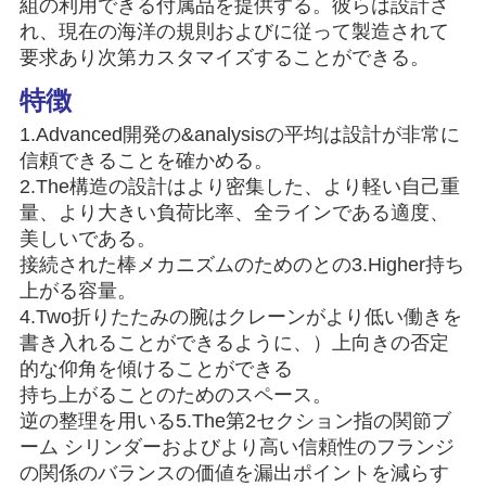
組の利用できる付属品を提供する。彼らは設計さ
管
れ、現在の海洋の規則およびに従って製造されて
理
要求あり次第カスタマイズすることができる。
特徴
ニ
1.Advanced開発の&analysisの平均は設計が非常に
信頼できることを確かめる。
ュ
2.The構造の設計はより密集した、より軽い自己重
量、より大きい負荷比率、全ラインである適度、
ー
美しいである。
ス
接続された棒メカニズムのためのとの3.Higher持ち
上がる容量。
4.Two折りたたみの腕はクレーンがより低い働きを
事
書き入れることができるように、）上向きの否定
的な仰角を傾けることができる
件
持ち上がることのためのスペース。
逆の整理を用いる5.The第2セクション指の関節ブ
ーム シリンダーおよびより高い信頼性のフランジ
CONTACT
の関係のバランスの価値を漏出ポイントを減らす