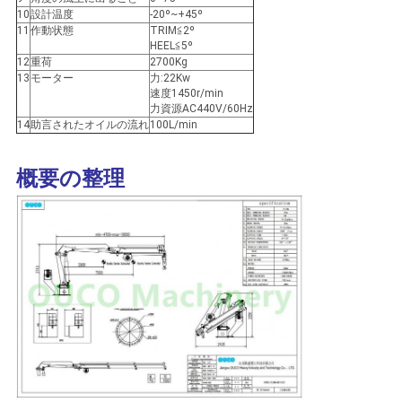
リ
10
設計温度
-20º~+45º
11
作動状態
TRIM≦2º
シ
HEEL≦5º
12
重荷
2700Kg
13
モーター
力:22Kw
ー
速度1450r/min
力資源AC440V/60Hz
14
助言されたオイルの流れ
100L/min
概要の整理