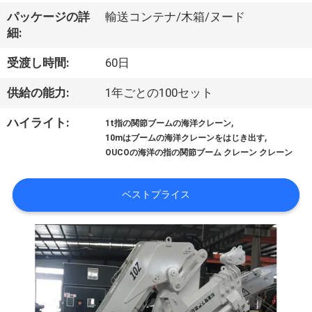
VR
パッケージの詳
輸送コンテナ/木箱/ヌード
細:
シ
受渡し時間:
60日
ョ
供給の能力:
1年ごとの100セット
ー
,
ハイライト:
1t指の関節ブームの海洋クレーン
,
10mはブームの海洋クレーンをはじき出す
わ
OUCOの海洋の指の関節ブーム クレーン クレーン
た
ベストプライス
し
た
ち
に