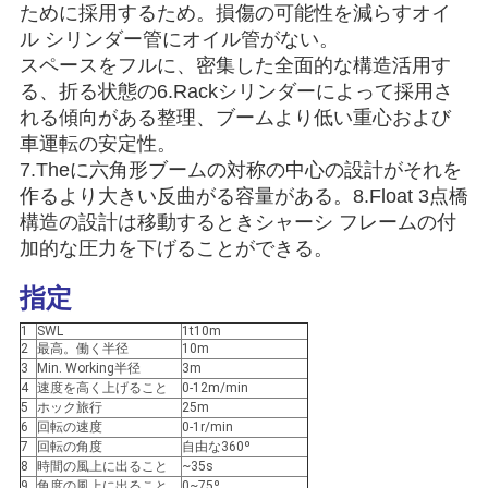
US
ために採用するため。損傷の可能性を減らすオイ
ル シリンダー管にオイル管がない。
スペースをフルに、密集した全面的な構造活用す
地
る、折る状態の6.Rackシリンダーによって採用さ
れる傾向がある整理、ブームより低い重心および
図
車運転の安定性。
7.Theに六角形ブームの対称の中心の設計がそれを
プ
作るより大きい反曲がる容量がある。8.Float 3点橋
構造の設計は移動するときシャーシ フレームの付
ラ
加的な圧力を下げることができる。
イ
指定
バ
1
SWL
1t10m
2
最高。働く半径
10m
シ
3
Min. Working半径
3m
4
速度を高く上げること
0-12m/min
5
ホック旅行
25m
ー
6
回転の速度
0-1r/min
7
回転の角度
自由な360º
ポ
8
時間の風上に出ること
~35s
9
角度の風上に出ること
0~75º