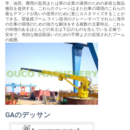
管
学、油田、費用の監視または軍の企業の適用のための多様な製品
種目を提供する。これらのクレーンはまた仕事の環境のこれらの
最もデマンドが高いの使用のために更にカスタマイズすることが
理
できる。望遠鏡ブーム ライン提供のクレーンすべてそれらに海洋
の仕事の環境のための強力な解決をする複数の主要特点。これら
の特徴のあるほとんどの名士は下記のものを含んでいる:正確で、
ニ
安全で、有効な物品取扱いのための手際よさの拡張されたブーム
の範囲。
ュ
ー
ス
事
件
GAのデッサン
CONTACT