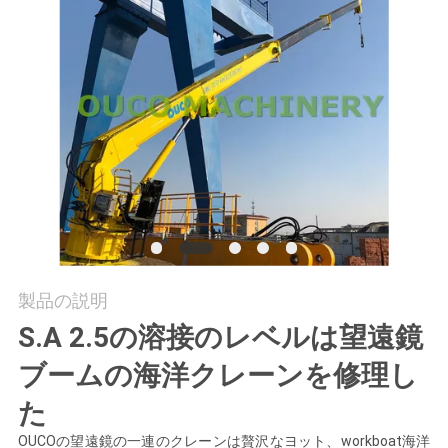
つ
い
て
工
場
ツ
ア
製品の説明
ー
S.A 2.5の溶接のレベルは望遠鏡
ブームの海洋クレーンを修理し
品
た
質
OUCOの望遠鏡の一連のクレーンは贅沢なヨット、workboat海洋