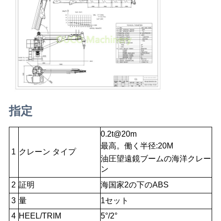
US
地
図
プ
ラ
指定
イ
0.2t@20m
最高。働く半径:20M
バ
1
クレーン タイプ
油圧望遠鏡ブームの海洋クレー
シ
ン
2
証明
海国家2の下のABS
ー
3
量
1セット
ポ
4
HEEL/TRIM
5°/2°