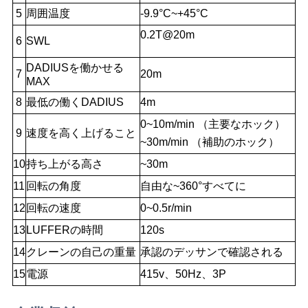
リ
5
周囲温度
-9.9°C~+45°C
0.2T@20m
シ
6
SWL
ー
DADIUSを働かせる
7
20m
MAX
8
最低の働くDADIUS
4m
0~10m/min （主要なホック）
9
速度を高く上げること
~30m/min （補助のホック）
10
持ち上がる高さ
~30m
11
回転の角度
自由な~360°すべてに
12
回転の速度
0~0.5r/min
13
LUFFERの時間
120s
14
クレーンの自己の重量
承認のデッサンで確認される
15
電源
415v、50Hz、3P