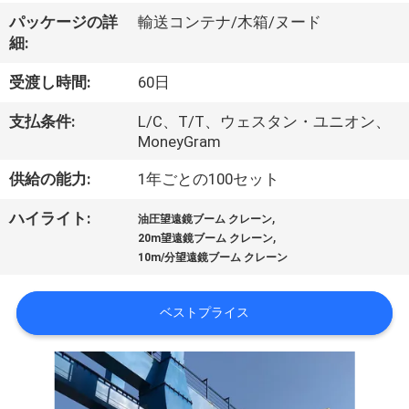
VR
パッケージの詳
輸送コンテナ/木箱/ヌード
細:
シ
受渡し時間:
60日
ョ
支払条件:
L/C、T/T、ウェスタン・ユニオン、
ー
MoneyGram
供給の能力:
1年ごとの100セット
わ
,
ハイライト:
油圧望遠鏡ブーム クレーン
た
,
20m望遠鏡ブーム クレーン
10m/分望遠鏡ブーム クレーン
し
た
ベストプライス
ち
に