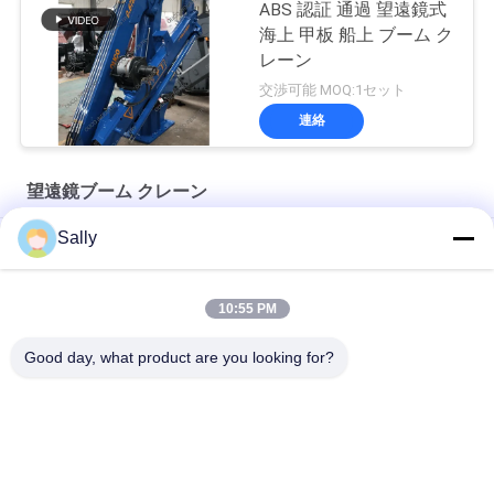
ABS 認証 通過 望遠鏡式
海上 甲板 船上 ブーム ク
レーン
交渉可能 MOQ:1セット
連絡
望遠鏡ブーム クレーン
Sally
船舶用10トン電動機関室クレーン
12T10M 油圧伸縮ドッククレーン
10:55 PM
海洋油圧3t 30m白い望遠鏡ブーム クレーン
Good day, what product are you looking for?
人気カテゴリ
すべて
クレーン グラブのバ
機械グラブのバケツ
ケツ