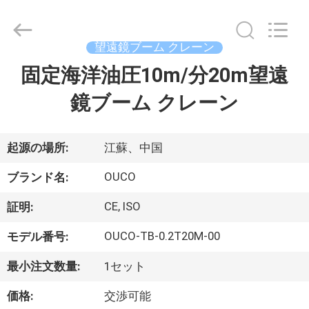
Copyright
©
2020
-
2026
望遠鏡ブーム クレーン
WUXI
OUCO
固定海洋油圧10m/分20m望遠
家
INTERNATIONAL
GROUP
CO.,
鏡ブーム クレーン
へ
LTD.
All
Rights
Reserved.
製
起源の場所:
江蘇、中国
品
OUCO
ブランド名:
CE, ISO
証明:
ビ
OUCO-TB-0.2T20M-00
モデル番号:
デ
最小注文数量:
1セット
オ
価格:
交渉可能