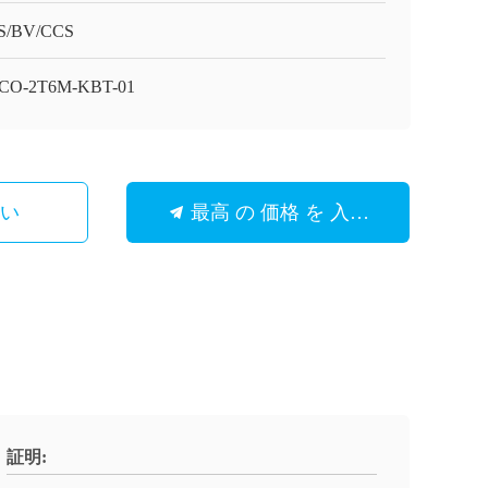
S/BV/CCS
CO-2T6M-KBT-01
さい
最高 の 価格 を 入手 する
証明: