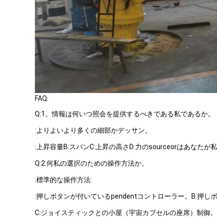
FAQ:
Q:1。情報は何いつ照会を提供するべきである私であるか。
:よりよいより多くの細部かデッサン。
:上昇容量B:スパンC:上昇の高さD:力のsourceorはあ
Q:2.何私の選択のための操作方法か。
:標準的な操作方法:
:押しボタンが付いているpendentコントローラー。B:押
C:ジョイスティックとの小屋（宇宙カプセルの座席）制御