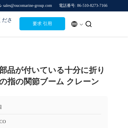
sales@oucomarine-group.com
電話番号: 86-510-8273-7166
くださ


要求 引用
の部品が付いている十分に折り
の指の関節ブーム クレーン
国
CO