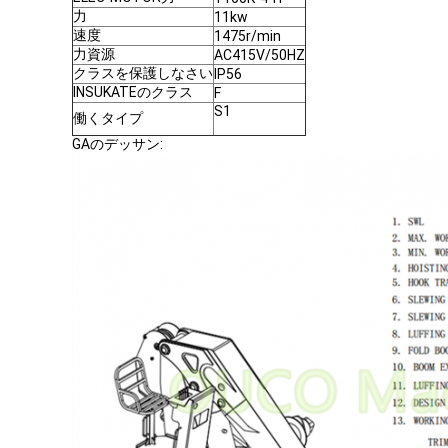
力
11kw
速度
1475r/min
力資源
AC415V/50HZ
クラスを保護しなさい
IP56
INSUKATEのクラス
F
S1
働くタイプ
GAのデッサン: