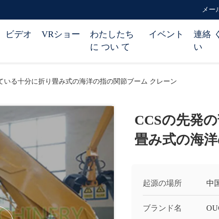
メール 
ビデオ
VRショー
わたしたち
イベント
連絡 
に つい て
い
いている十分に折り畳み式の海洋の指の関節ブーム クレーン
CCSの先発
畳み式の海洋
起源の場所
中
ブランド名
OU