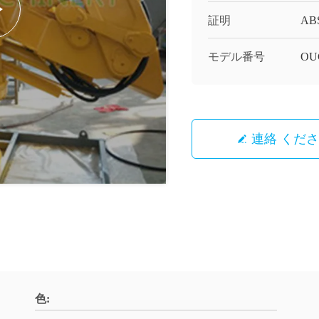
証明
AB
モデル番号
OU
連絡 くだ
色: