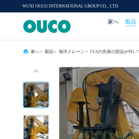
WUXI OUCO INTERNATIONAL GROUP CO., LTD
家へ
製品
家へ
>
製品
>
海洋クレーン
>
CCSの先発の部品が付