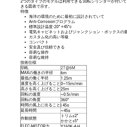
2つのタイプのモデルは利用できる:回転シリンダーが付い
きる図表で示す。
特徴:
海洋の環境のために最初に設計されていて
Anti-Corrosionプログラム
標準設計温度-20° +45°c
電気キャビネットおよびジャンクション・ボックスの最低
カスタム化の高い等級
コンパクト
安全及び信頼できる
容易な操作
容易な維持
技術仕様:
SWL
2T@6M
MAXの働きの半径
6m
最低の働く半径
1.25m
速度を高く上げること
0~15m/min
高さを高く上げること
25m
回転の速度
~0.5r/min
回転の角度
360°
時間の風上に出ること
| 45s
延長時間
~45s
トリム≤2°
作動状態
かかと≤5°
ELEC-MOTOR力
Y160K-4-H