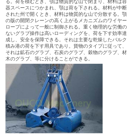
る。荷を積むとき、顎は物質的な山で閉まり、材料は容
管
器スペースにつかまれ、顎は荷を下される。材料が中断
された州で開くとき、材料は物質的な山で分散する。顎
理
の版の開閉クレーンの高く上がるメカニズムのワイヤー
ロープによって一般に制御される。重く物理的な労働の
ないグラブ操作は高いローディングを、荷を下す効率達
ニ
成し、安全を保障できる。それは主要な乾燥したバルク
積み港の荷を下す用具であり。貨物のタイプに従って、
ュ
それは鉱石のグラブ、石炭のグラブ、穀物のグラブ、材
木のグラブ、等に分けることができる。
ー
ス
事
件
CONTACT