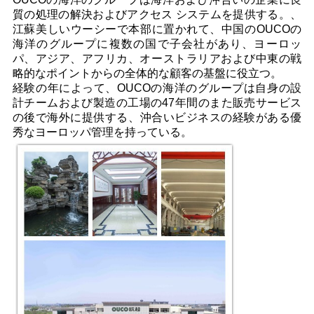
リ
質の処理の解決
およびアクセス システムを提供する。
、
江蘇美しいウーシーで本部に置かれて、中国のOUCOの
シ
海洋のグループに
複数の国で子会社があり、ヨーロッ
パ、アジア、アフリカ、オーストラリアおよび中東の戦
ー
略的なポイントからの
全体的な顧客の基盤に役立つ。
経験の年によって、OUCOの海洋のグループは自身の
設
計チームおよび製造の工場の47年間のまた販売サービス
の後で
海外に提供する、沖合いビジネスの経験がある優
秀なヨーロッパ管理を持っている。