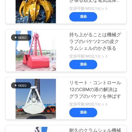
さ張る頑丈な電気流体式
の貨物伸ばす
交渉可能 MOQ:1セット
連絡
持ち上がることは機械グ
ラブのバケツ2つの皮ク
ラムシェルのかさ張る
交渉可能 MOQ:1セット
連絡
リモート・コントロール
12のCBMの港の解決は
グラブのバケツを伸ばす
交渉可能 MOQ:1セット
連絡
耐久のクラムシェル機械