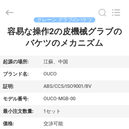
Copyright
©
2020
-
2026
クレーン グラブのバケツ
WUXI
OUCO
容易な操作2の皮機械グラブの
家
INTERNATIONAL
GROUP
CO.,
バケツのメカニズム
へ
LTD.
All
Rights
Reserved.
製
起源の場所:
江蘇、中国
品
OUCO
ブランド名:
ABS/CCS/ISO9001/BV
証明:
ビ
OUCO-MGB-00
モデル番号:
デ
最小注文数量:
1セット
オ
価格:
交渉可能