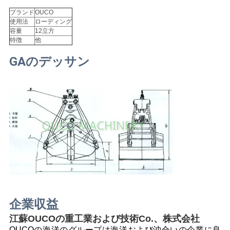
US
ブランド
OUCO
使用法
ローディング
容量
12立方
地
特徴
他
図
GAのデッサン
プ
ラ
イ
バ
シ
ー
企業収益
ポ
江蘇OUCOの重工業および技術Co.、株式会社
OUCOの海洋のグループは
海洋および沖合いの企業
に良