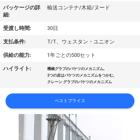
VR
パッケージの詳
輸送コンテナ/木箱/ヌード
細:
シ
受渡し時間:
30日
ョ
支払条件:
T/T、ウェスタン・ユニオン
ー
供給の能力:
1年ごとの500セット
わ
,
ハイライト:
機械グラブのバケツのメカニズム
,
2つの皮はバケツのメカニズムをつかむ
た
クレーン グラブのバケツのメカニズム
し
ベストプライス
た
ち
に