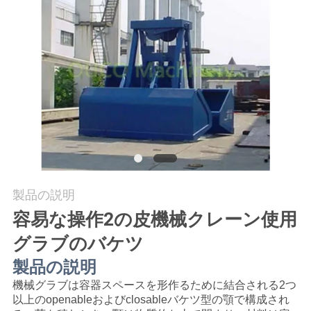
つ
い
て
工
場
ツ
ア
製品の説明
ー
容易な操作2の皮機械クレーン使用
グラブのバケツ
品
製品の説明
機械グラブは容器スペースを形作るために結合される2つ
質
以上のopenableおよびclosableバケツ型の顎で構成され