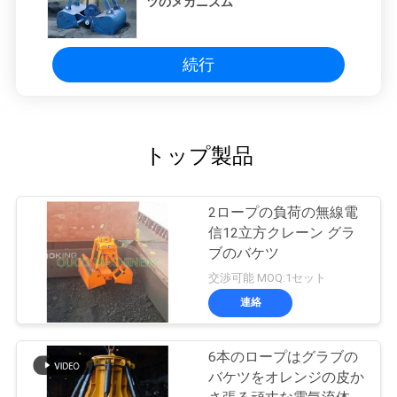
ツのメカニズム
続行
トップ製品
2ロープの負荷の無線電
信12立方クレーン グラ
ブのバケツ
交渉可能 MOQ:1セット
連絡
6本のロープはグラブの
バケツをオレンジの皮か