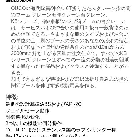
管
OUCOの海兵隊員/沖合い6T折りたたみクレーン指の関
節ブーム クレーン海洋クレーン台クレーン。
理
KBシリーズ、指の関節のジブ箱ブームの台クレーン
は、サービスおよび沖合いの使用を扱う一般貨物のた
めの信頼できる。さまざまな船のタイプおよび沖合い
ニ
の単位の上。別のブームの長さのあなたの必須の指定
および異なった海州の労働条件のための10mtからの
ュ
2000mtに持ち上がる容量に注文仕立て。すべてのKB
シリーズ クレーンはすべての一流の分類の社会が証明
ー
する異なった付属品およびクラスと装備することがで
きる。
ス
加えてさまざまな特徴および選択は折り畳み式の指の
関節ブームを伸ばす多機能用具を作る。
事
特徴:
最低の設計基準:ABSおよびAPI-2C
件
フェイルセーフ動作
制御選択の変化
2つ以上の機能の同時操作
CONTACT
Cr、NI Crまたはステンレス製のラフ シリンダー棒
熱- 17-4のステンレス鋼 ピンを扱った