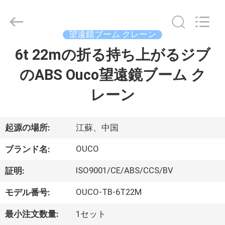
Copyright
©
2020
-
2026
望遠鏡ブーム クレーン
WUXI
OUCO
6t 22mの折る持ち上がるジブ
家
INTERNATIONAL
GROUP
CO.,
のABS Ouco望遠鏡ブーム ク
へ
LTD.
All
Rights
レーン
Reserved.
製
品
起源の場所:
江蘇、中国
OUCO
ブランド名:
ビ
ISO9001/CE/ABS/CCS/BV
証明:
デ
OUCO-TB-6T22M
モデル番号:
オ
最小注文数量:
1セット