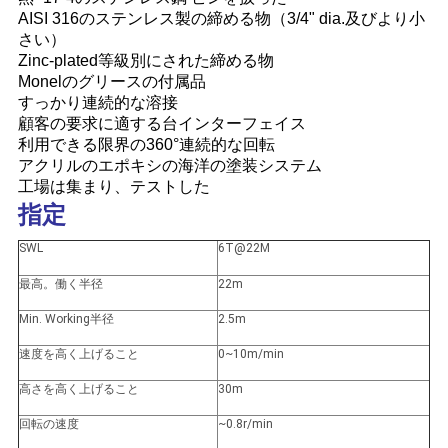
US
AISI 316のステンレス製の締める物（3/4" dia.及びより小
さい）
Zinc-plated等級別にされた締める物
地
Monelのグリースの付属品
すっかり連続的な溶接
図
顧客の要求に適する台インターフェイス
利用できる限界の360°連続的な回転
アクリルのエポキシの海洋の塗装システム
プ
工場は集まり、テストした
指定
ラ
SWL
6T@22M
イ
最高。働く半径
22m
バ
Min. Working半径
2.5m
シ
速度を高く上げること
0~10m/min
ー
高さを高く上げること
30m
ポ
回転の速度
~0.8r/min