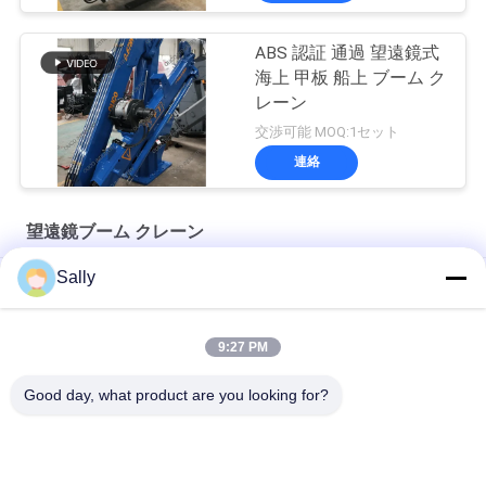
ABS 認証 通過 望遠鏡式
海上 甲板 船上 ブーム ク
レーン
交渉可能 MOQ:1セット
連絡
望遠鏡ブーム クレーン
Sally
船舶用10トン電動機関室クレーン
12T10M 油圧伸縮ドッククレーン
9:27 PM
海洋油圧3t 30m白い望遠鏡ブーム クレーン
Good day, what product are you looking for?
人気カテゴリ
すべて