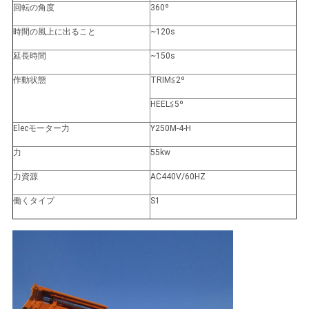
リ
回転の角度
360º
時間の風上に出ること
~120s
シ
延長時間
~150s
ー
作動状態
TRIM≦2º
HEEL≦5º
Elecモーター力
Y250M-4-H
力
55kw
力資源
AC440V/60HZ
働くタイプ
S1