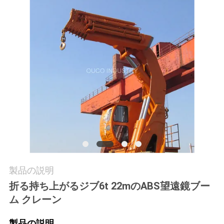
つ
い
て
工
場
ツ
ア
ー
製品の説明
折る持ち上がるジブ6t 22mのABS望遠鏡ブー
品
ム クレーン
質
製品の説明