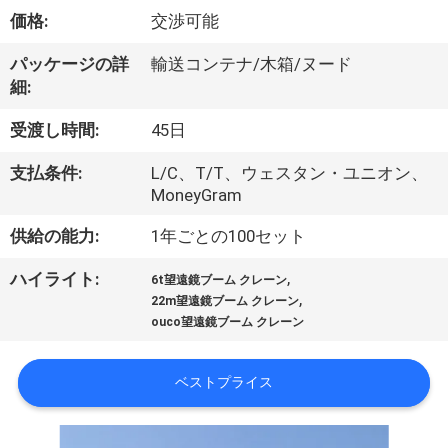
VR
価格:
交渉可能
シ
パッケージの詳
輸送コンテナ/木箱/ヌード
細:
ョ
受渡し時間:
45日
ー
支払条件:
L/C、T/T、ウェスタン・ユニオン、
MoneyGram
わ
供給の能力:
1年ごとの100セット
た
,
ハイライト:
6t望遠鏡ブーム クレーン
し
,
22m望遠鏡ブーム クレーン
ouco望遠鏡ブーム クレーン
た
ち
ベストプライス
に