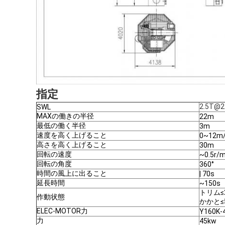
指定
2.5T@
SWL
MAXの働きの半径
22m
最低の働く半径
3m
速度を高く上げること
0~12m
高さを高く上げること
30m
回転の速度
~0.5r/m
回転の角度
360°
時間の風上に出ること
| 70s
延長時間
~150s
トリム≤
作動状態
かかと≤
ELEC-MOTOR力
Y160K-
力
45kw