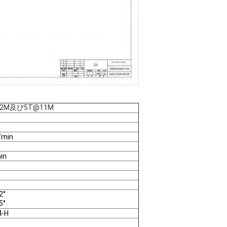
22M及び5T@11M
/min
in
2°
5°
4-H