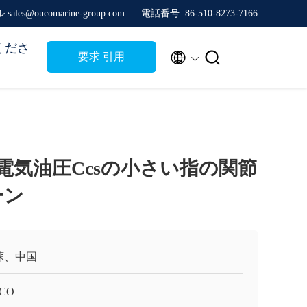
sales@oucomarine-group.com
電話番号: 86-510-8273-7166
くださ


要求 引用
の電気油圧Ccsの小さい指の関節
ーン
蘇、中国
CO