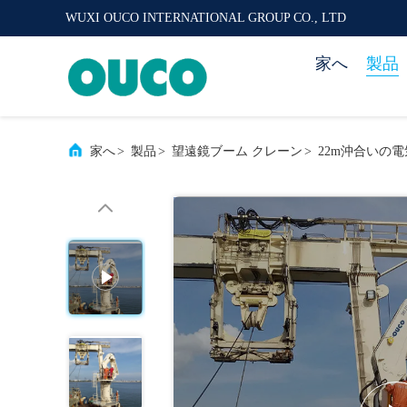
WUXI OUCO INTERNATIONAL GROUP CO., LTD
家へ
製品
家へ
>
製品
>
望遠鏡ブーム クレーン
>
22m沖合いの