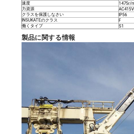
速度
1475r/
力資源
AC415V
クラスを保護しなさい
IP56
INSUKATEのクラス
F
働くタイプ
S1
製品に関する情報