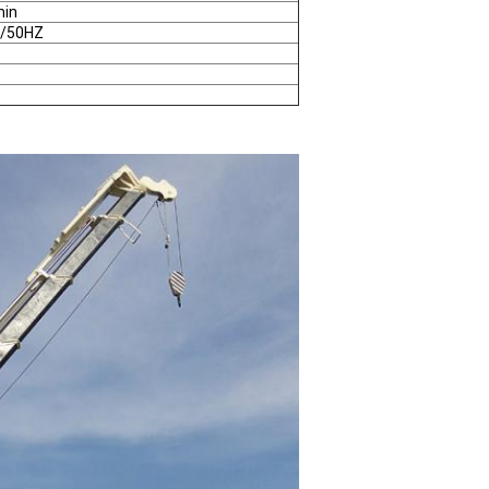
min
/50HZ