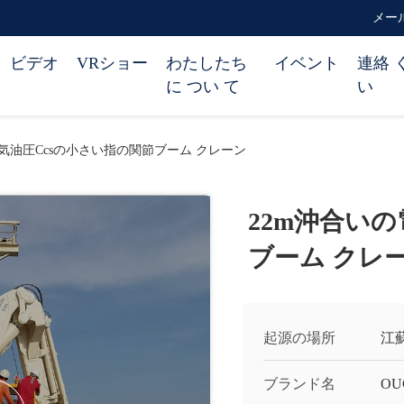
メール 
ビデオ
VRショー
わたしたち
イベント
連絡 
に つい て
い
電気油圧Ccsの小さい指の関節ブーム クレーン
22m沖合い
ブーム クレ
起源の場所
江
ブランド名
OU