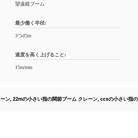
望遠鏡ブーム
最少働く半径:
3つのm
速度を高く上げること:
15m/min
レーン
,
22mの小さい指の関節ブーム クレーン
,
ccsの小さい指