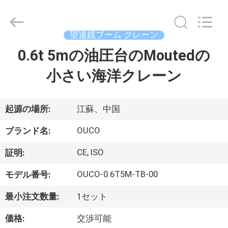
Copyright
©
2020
-
2026
望遠鏡ブーム クレーン
WUXI
OUCO
0.6t 5mの油圧台のMoutedの
家
INTERNATIONAL
GROUP
CO.,
小さい海洋クレーン
へ
LTD.
All
Rights
Reserved.
製
起源の場所:
江蘇、中国
品
OUCO
ブランド名:
CE, ISO
証明:
ビ
OUCO-0.6T5M-TB-00
モデル番号:
デ
最小注文数量:
1セット
オ
価格:
交渉可能