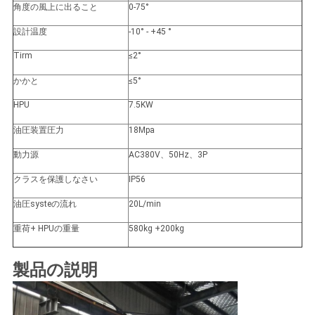
US
角度の風上に出ること
0-75°
設計温度
-10° - +45 °
地
Tirm
≤2°
図
かかと
≤5°
HPU
7.5KW
プ
油圧装置圧力
18Mpa
ラ
動力源
AC380V、50Hz、3P
クラスを保護しなさい
IP56
イ
油圧systeの流れ
20L/min
バ
重荷+ HPUの重量
580kg +200kg
シ
ー
製品の説明
ポ