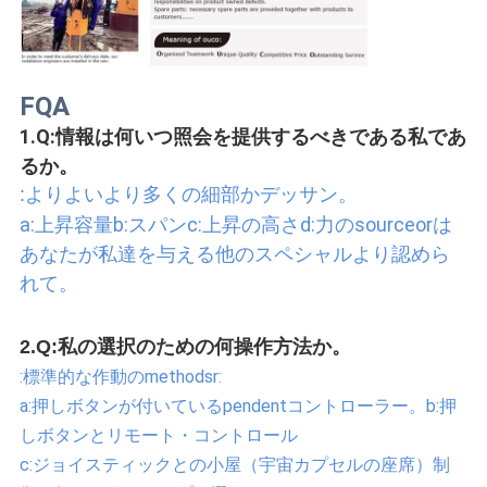
FQA
1.Q:情報は何いつ照会を提供するべきである私であ
るか。
:よりよいより多くの細部かデッサン。
a:上昇容量b:スパンc:上昇の高さd:力のsourceorは
あなたが私達を与える他のスペシャルより認めら
れて。
2.Q:私の選択のための何操作方法か。
:標準的な作動のmethodsr:
a:押しボタンが付いているpendentコントローラー。b:押
しボタンとリモート・コントロール
c:ジョイスティックとの小屋（宇宙カプセルの座席）制