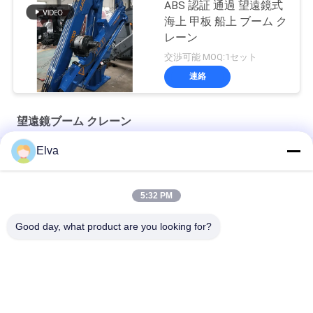
ABS 認証 通過 望遠鏡式
海上 甲板 船上 ブーム ク
レーン
交渉可能 MOQ:1セット
連絡
望遠鏡ブーム クレーン
Elva
船舶用10トン電動機関室クレーン
12T10M 油圧伸縮ドッククレーン
5:32 PM
海洋油圧3t 30m白い望遠鏡ブーム クレーン
Good day, what product are you looking for?
人気カテゴリ
すべて
クレーン グラブのバ
機械グラブのバケツ
ケツ