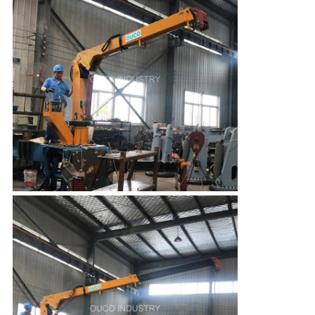
リ
シ
ー