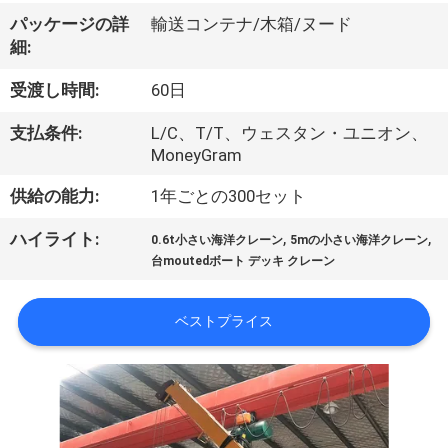
VR
パッケージの詳
輸送コンテナ/木箱/ヌード
細:
シ
受渡し時間:
60日
ョ
支払条件:
L/C、T/T、ウェスタン・ユニオン、
ー
MoneyGram
供給の能力:
1年ごとの300セット
わ
,
,
ハイライト:
0.6t小さい海洋クレーン
5mの小さい海洋クレーン
た
台moutedボート デッキ クレーン
し
ベストプライス
た
ち
に