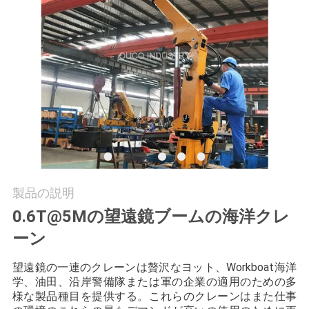
つ
い
て
工
場
ツ
ア
製品の説明
ー
0.6T@5Mの望遠鏡ブームの海洋クレ
ーン
品
望遠鏡の一連のクレーンは贅沢なヨット、Workboat海洋
学、油田、沿岸警備隊または軍の企業の適用のための多
質
様な製品種目を提供する。これらのクレーンはまた仕事