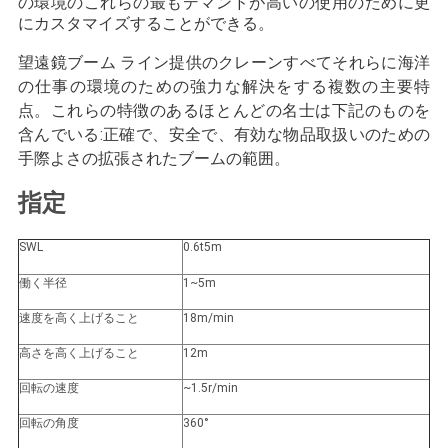
の環境のこれらの最もデマンドが高いの使用のために更
管
にカスタマイズすることができる。
理
望遠鏡ブーム ライン提供のクレーンすべてそれらに海洋
の仕事の環境のための強力な解決をする複数の主要特
点。これらの特徴のあるほとんどの名士は下記のものを
ニ
含んでいる:正確で、安全で、有効な物品取扱いのための
手際よさの拡張されたブームの範囲。
ュ
指定
ー
ス
SWL
0.6t5m
働く半径
1~5m
事
速度を高く上げること
18m/min
件
高さを高く上げること
12m
回転の速度
~1.5r/min
CONTACT
回転の角度
360°