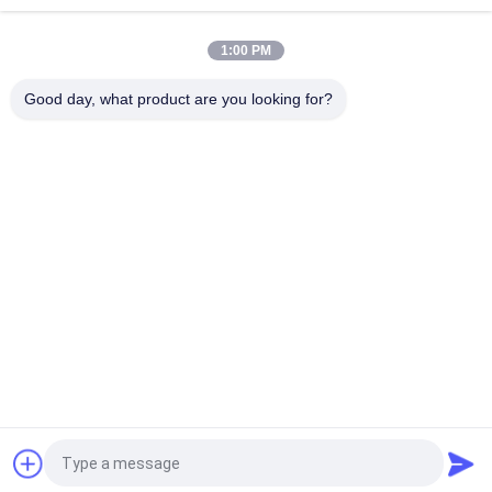
10T20M Knuckle Boom Lift Crane
1:00 PM
5T15M ノックルブームオフショアクレーン
Good day, what product are you looking for?
人気カテゴリ
すべて
クレーン グラブのバ
機械グラブのバケツ
ケツ
クラムシェルのグラ
油圧グラブのバケツ
ブのバケツ
無線リモート・コン
海洋クレーン
トロール グラブ
沖合いの台クレーン
船のデッキ クレーン
見積依頼