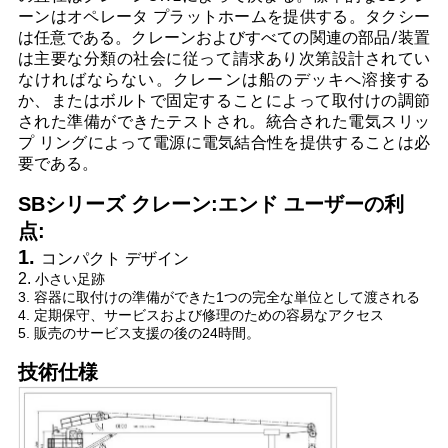
管
ーンはオペレータ プラットホームを提供する。タクシー
は任意である。クレーンおよびすべての関連の部品/装置
理
は主要な分類の社会に従って請求あり次第設計されてい
なければならない。クレーンは船のデッキへ溶接する
か、またはボルトで固定することによって取付けの調節
ニ
された準備ができたテストされ。統合された電気スリッ
プ リングによって電源に電気結合性を提供することは必
ュ
要である。
ー
SBシリーズ クレーン:エンド ユーザーの利
点:
ス
1.
コンパクト デザイン
2.
小さい足跡
3. 容器に取付けの準備ができた1つの完全な単位として渡される
事
4. 定期保守、サービスおよび修理のための容易なアクセス
5. 販売のサービス支援の後の24時間。
件
技術仕様
CONTACT