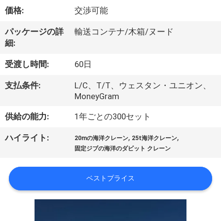
VR
価格:
交渉可能
シ
パッケージの詳
輸送コンテナ/木箱/ヌード
細:
ョ
受渡し時間:
60日
ー
支払条件:
L/C、T/T、ウェスタン・ユニオン、
MoneyGram
わ
供給の能力:
1年ごとの300セット
た
,
,
ハイライト:
20mの海洋クレーン
25t海洋クレーン
し
固定ジブの海洋のダビット クレーン
た
ベストプライス
ち
に