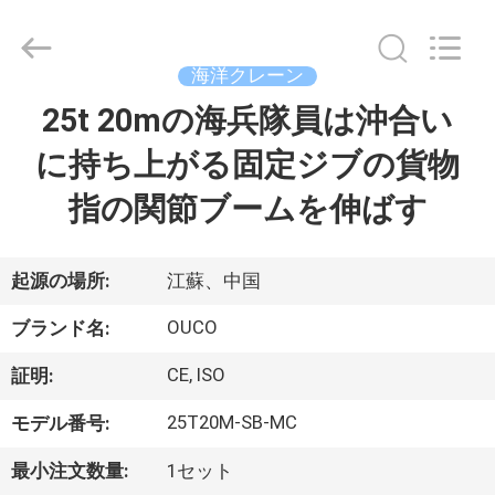
Copyright
©
2020
-
2026
海洋クレーン
WUXI
OUCO
25t 20mの海兵隊員は沖合い
家
INTERNATIONAL
GROUP
CO.,
に持ち上がる固定ジブの貨物
へ
LTD.
All
Rights
指の関節ブームを伸ばす
Reserved.
製
品
起源の場所:
江蘇、中国
OUCO
ブランド名:
ビ
CE, ISO
証明:
デ
25T20M-SB-MC
モデル番号:
オ
最小注文数量:
1セット