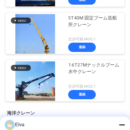
5T40M 固定ブーム造船
所クレーン
交渉可能 MOQ:1
連絡
1.6T27Mナックルブーム
水中クレーン
交渉可能 MOQ:1
連絡
海洋クレーン
Elva
プレミアム OUCO マリン ワイヤー ロープ