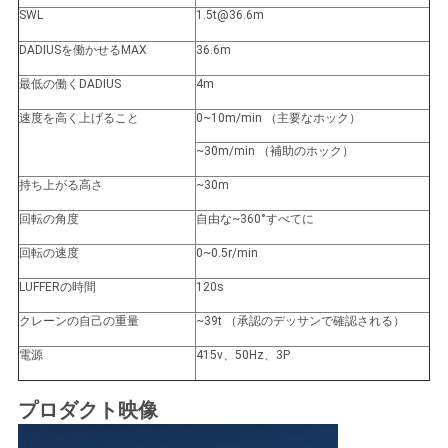
リ
SWL
1.5
t@36.6m
シ
DADIUSを働かせるMAX
36.6
m
最低の働くDADIUS
4m
ー
速度を高く上げること
0~10m/min （主要なホック）
~30m/min （補助のホック）
持ち上がる高さ
~30m
回転の角度
自由な~360°すべてに
回転の速度
0~0.5r/min
LUFFERの時間
120s
クレーンの自己の重量
~39t （承認のデッサンで確認される）
電源
415v、50Hz、3P
プロダクト映像