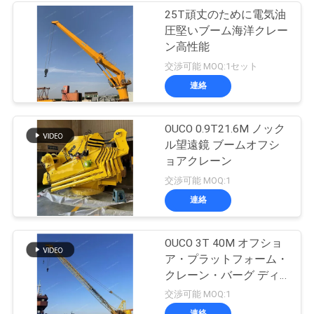
25T頑丈のために電気油
圧堅いブーム海洋クレー
ン高性能
交渉可能 MOQ:1セット
連絡
OUCO 0.9T21.6M ノック
ル望遠鏡 ブームオフシ
ョアクレーン
交渉可能 MOQ:1
連絡
OUCO 3T 40M オフショ
ア・プラットフォーム・
クレーン・バーグ ディ
ーゼルエンジン搭載
交渉可能 MOQ:1
連絡