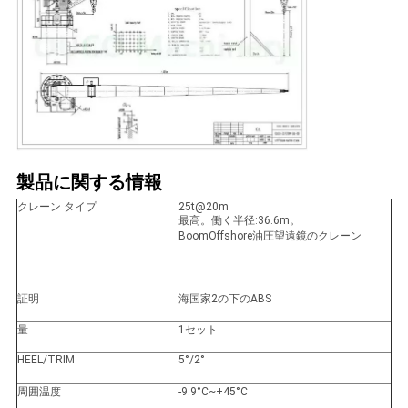
US
地
図
プ
製品に関する情報
ラ
クレーン タイプ
25t@20m
最高。働く半径:36.6m。
イ
BoomOffshore油圧望遠鏡のクレーン
バ
証明
海国家2の下のABS
シ
量
1セット
ー
HEEL/TRIM
5°/2°
ポ
周囲温度
-9.9°C~+45°C