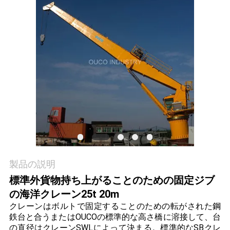
つ
い
て
工
場
ツ
ア
ー
製品の説明
標準外貨物持ち上がることのための固定ジブ
の海洋クレーン25t 20m
品
クレーンはボルトで固定することのための転がされた鋼
質
鉄台と合うまたはOUCOの標準的な高さ橋に溶接して、台
の直径はクレーンSWLによって決まる。標準的なSBクレ