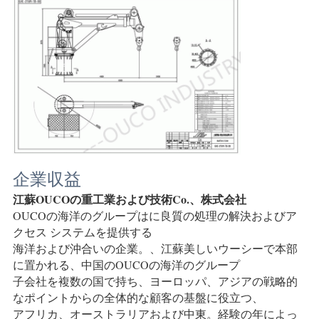
US
地
図
プ
ラ
企業収益
イ
江蘇OUCOの重工業および技術Co.、株式会社
バ
OUCOの海洋のグループはに良質の処理の解決およびア
クセス システムを提供する
シ
海洋および沖合いの企業。、江蘇美しいウーシーで本部
に置かれる、中国のOUCOの海洋のグループ
ー
子会社を複数の国で持ち、ヨーロッパ、アジアの戦略的
なポイントからの全体的な顧客の基盤に役立つ、
ポ
アフリカ、オーストラリアおよび中東。経験の年によっ