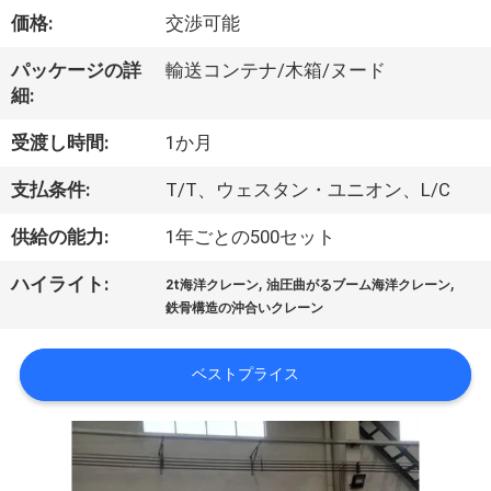
VR
価格:
交渉可能
シ
パッケージの詳
輸送コンテナ/木箱/ヌード
細:
ョ
受渡し時間:
1か月
ー
支払条件:
T/T、ウェスタン・ユニオン、L/C
わ
供給の能力:
1年ごとの500セット
た
,
,
ハイライト:
2t海洋クレーン
油圧曲がるブーム海洋クレーン
鉄骨構造の沖合いクレーン
し
た
ベストプライス
ち
に