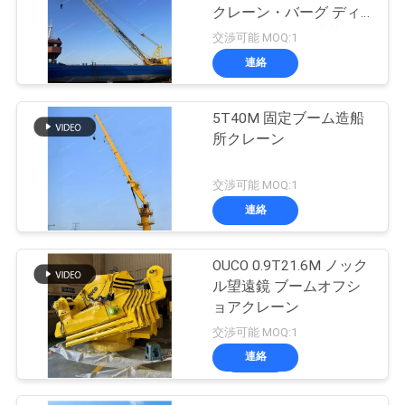
クレーン・バーグ ディ
ーゼルエンジン搭載
交渉可能 MOQ:1
連絡
5T40M 固定ブーム造船
所クレーン
交渉可能 MOQ:1
連絡
OUCO 0.9T21.6M ノック
ル望遠鏡 ブームオフシ
ョアクレーン
交渉可能 MOQ:1
連絡