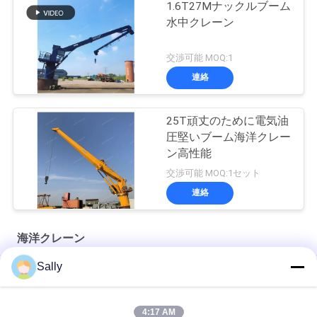
1.6T27Mナックルブーム
水中クレーン
交渉可能 MOQ:1
連絡
25T頑丈のために電気油
圧堅いブーム海洋クレー
ン高性能
交渉可能 MOQ:1セット
連絡
海洋クレーン
Sally
プレミアム OUCO マリン ワイヤー ロープ
10T20M Knuckle Boom Lift Crane
4:17 AM