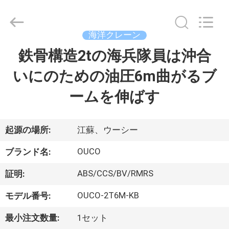
Copyright
©
2020
-
2026
海洋クレーン
WUXI
OUCO
鉄骨構造2tの海兵隊員は沖合
家
INTERNATIONAL
GROUP
CO.,
いにのための油圧6m曲がるブ
へ
LTD.
All
Rights
ームを伸ばす
Reserved.
製
品
起源の場所:
江蘇、ウーシー
OUCO
ブランド名:
ビ
ABS/CCS/BV/RMRS
証明:
デ
OUCO-2T6M-KB
モデル番号:
オ
最小注文数量:
1セット