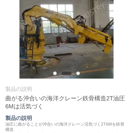
つ
い
て
工
場
ツ
ア
製品の説明
ー
曲がる沖合いの海洋クレーン鉄骨構造2T油圧
6Mは活気づく
品
製品の説明
質
油圧に曲がることが沖合いの海洋クレーン活気づく2T6Mを鉄骨
構造