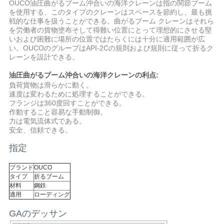
OUCO油圧曲がるブーム沖合いの海洋クレーンは指の関節ブーム
管
を使用する、このタイプのクレーンはスペースを節約し、最も挑
戦的な仕事を扱うことができる。曲がるブーム クレーンはそれら
理
を労働者の貨物塗布そして得難い位置にとって理想的にさせる堅
いおよび困難に場所の位置ではたらくには十分に適用範囲が広
い。OUCOのグループはAPI-2Cの規則および規則に従って折るク
レーンを設計できる。
ニ
油圧曲がる
ブーム沖合いの海洋クレーン
の利点
:
ュ
負荷貨物は滑らかに動く。
速度は変わるために処理することができる。
ー
フランジは360度回すことができる。
作動すること容易な手動制御。
ス
力は電気流体式である。
安全、信頼できる。
指定
事
ブランド
OUCO
件
タイプ
折るブーム
材料
鋼鉄
適用
ローディング
CONTACT
GAのデッサン