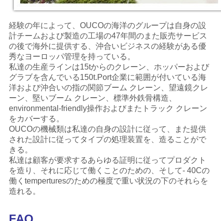
経験の年によって、OUCOの海洋のグループは自身の設
計チームおよび製造の工場の47年間のまた販売サービス
の後で海外に提供する、沖合いビジネスの経験がある優
秀なヨーロッパ管理を持っている。
私達の
生産ラインは15tからのクレーン、ホッパーおよび
グラブを含んでいる150t.Port企業に範囲が付いている海
洋および沖合いの指の関節ブーム クレーン、望遠鏡クレ
ーン、堅いブーム クレーン、標準外鉄骨構造、
environmental-friendly操作およびまたトラック クレーン
をカバーする。
OUCOの機械類は私達の自身の設計に従って、また提供
された設計に従ってタイプの処理装置を、造ることがで
きる。
私達は顧客が要求するあらゆる証明に従ってプロダクト
を造り、それに応じて働くことのための、そして- 40Cの
働くtemperturesのための極度で重い状況の下のそれらを
造れる。
FAQ