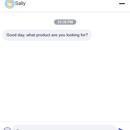
Sally
プレミアム OUCO マリン ワイヤー ロープ
10T20M Knuckle Boom Lift Crane
10:38 PM
5T15M ノックルブームオフショアクレーン
Good day, what product are you looking for?
人気カテゴリ
すべて
クレーン グラブのバ
機械グラブのバケツ
ケツ
クラムシェルのグラ
油圧グラブのバケツ
ブのバケツ
無線リモート・コン
海洋クレーン
トロール グラブ
沖合いの台クレーン
船のデッキ クレーン