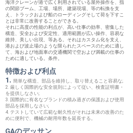
海洋クレーンが港で広く利用されている屋外操作を、指
管
の関節ブーム、工場、場所、建築現場、等の転換を支
え、トラックおよび船のローディングそして荷を下すこ
理
とは非常に改善することができる。
それに高度の性能の利点が、高い仕事の効率、密集した
構造、安全および安定性、適用範囲が広い操作、容易な
ニ
維持、美しい出現、等ある。それはカスタム化を支え、
港および波止場のような限られたスペースのために適し
ュ
て、海および地面車の交通機関で空および満載の仕事の
ために適している。条件。
ー
特徴および利点
ス
1.
簡単な構造、部品を維持し、取り替えること容易な;
2. 厳しく国際的な安全規則によって従い、検査証明書・
事
を提供しなさい;
3. 国際的に有名なブランドの積み過ぎの保護および使用
件
部品を採用しなさい;
4. テストしていて広範な耐久性がそれは未来の改善のた
めに便利で、機械の耐用年数を延長する。
CONTACT
GAのデッサン