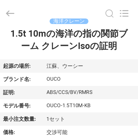
Copyright
©
2020
-
2026
海洋クレーン
WUXI
OUCO
1.5t 10mの海洋の指の関節ブ
家
INTERNATIONAL
GROUP
CO.,
ーム クレーンIsoの証明
へ
LTD.
All
Rights
Reserved.
製
起源の場所:
江蘇、ウーシー
品
OUCO
ブランド名:
ABS/CCS/BV/RMRS
証明:
ビ
OUCO-1.5T10M-KB
モデル番号:
デ
最小注文数量:
1セット
オ
価格:
交渉可能