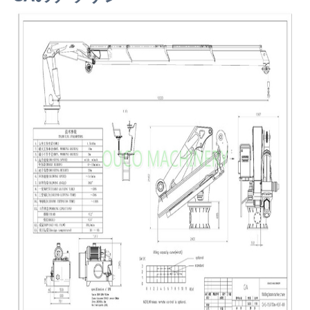
US
地
図
プ
ラ
イ
バ
シ
ー
ポ