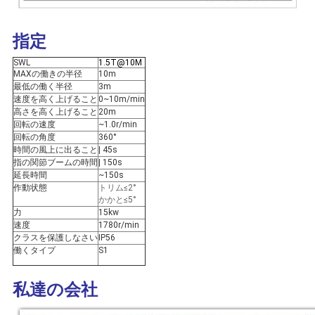
リ
シ
指定
ー
SWL
1.5T@10M
MAXの働きの半径
10m
最低の働く半径
3m
速度を高く上げること
0~10m/min
高さを高く上げること
20m
回転の速度
~1.0r/min
回転の角度
360°
時間の風上に出ること
| 45s
指の関節ブームの時間
| 150s
延長時間
~150s
作動状態
トリム≤2°
かかと≤5°
力
15kw
速度
1780r/min
クラスを保護しなさい
IP56
働くタイプ
S1
私達の会社