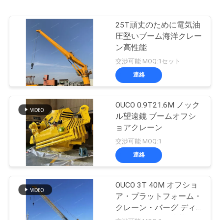
25T頑丈のために電気油
圧堅いブーム海洋クレー
ン高性能
交渉可能 MOQ:1セット
連絡
OUCO 0.9T21.6M ノック
ル望遠鏡 ブームオフシ
ョアクレーン
交渉可能 MOQ:1
連絡
OUCO 3T 40M オフショ
ア・プラットフォーム・
クレーン・バーグ ディ
ーゼルエンジン搭載