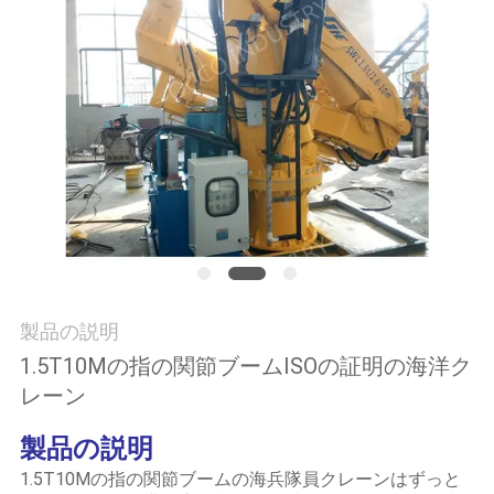
つ
い
て
工
場
ツ
ア
製品の説明
ー
1.5T10Mの指の関節ブームISOの証明の海洋ク
レーン
品
製品の説明
質
1.5T10Mの指の関節ブームの海兵隊員クレーンはずっと