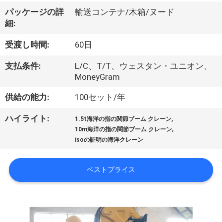
VR
パッケージの詳
輸送コンテナ/木箱/ヌード
細:
シ
受渡し時間:
60日
ョ
支払条件:
L/C、T/T、ウェスタン・ユニオン、
ー
MoneyGram
供給の能力:
100セット/年
わ
,
ハイライト:
1.5t海洋の指の関節ブーム クレーン
た
,
10m海洋の指の関節ブーム クレーン
isoの証明の海洋クレーン
し
た
ベストプライス
ち
に