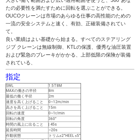
大きい働く範囲および広い適用範囲を使うと、360°あな
管
たの必要性を満たすために回転を選ぶことができる。
理
OUCOクレーンは市場のあらゆる仕事の高性能のための
一流の安全システムと速く、有効、正確装備されてい
て。
ニ
良い業績はよい基礎から始まる。すべてのステアリング
ジブ クレーンは無線制御、KTLの保護、優秀な油圧装置
ュ
および緊急のブレーキがかかる、上部低限の保険が装備
ー
されている、
ス
指定
SWL
1.5T8M
MAXの働きの半径
8m
事
最低の働く半径
2m
速度を高く上げること
0~12m/min
高さを高く上げること
15m
件
回転の速度
0~1r/min
回転の角度
360°
時間の風上に出ること
| 45s
CONTACT
延長時間
~20s
作動状態
トリム≤2°HEEL ≤5°