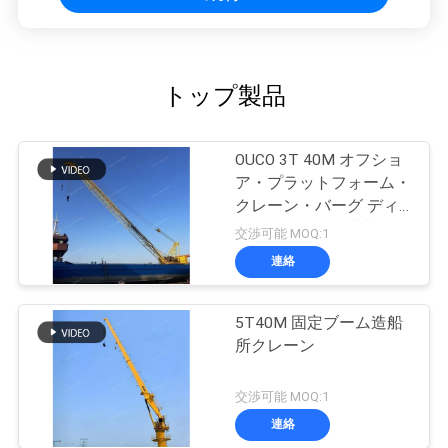
トップ製品
OUCO 3T 40M オフショ
ア・プラットフォーム・
クレーン・バーグ ディ
ーゼルエンジン搭載
交渉可能 MOQ:1
連絡
5T40M 固定ブーム造船
所クレーン
交渉可能 MOQ:1
連絡