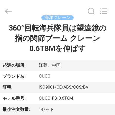
Copyright
©
2020
-
2026
海洋クレーン
WUXI
OUCO
360°回転海兵隊員は望遠鏡の
家
INTERNATIONAL
GROUP
CO.,
指の関節ブーム クレーン
へ
LTD.
All
Rights
0.6T8Mを伸ばす
Reserved.
製
品
起源の場所:
江蘇、中国
OUCO
ブランド名:
ビ
ISO9001/CE/ABS/CCS/BV
証明:
デ
OUCO-FB-0.6T8M
モデル番号:
オ
最小注文数量:
1セット