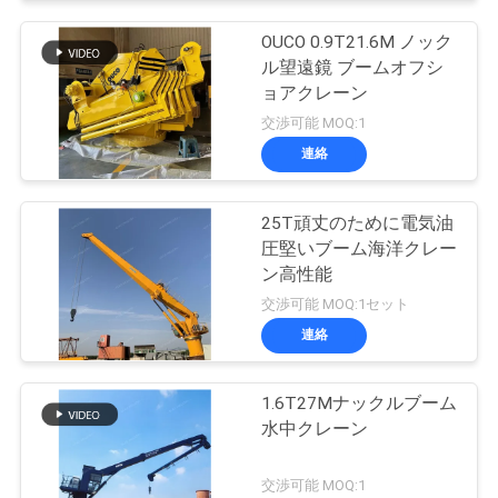
OUCO 0.9T21.6M ノック
ル望遠鏡 ブームオフシ
ョアクレーン
交渉可能 MOQ:1
連絡
25T頑丈のために電気油
圧堅いブーム海洋クレー
ン高性能
交渉可能 MOQ:1セット
連絡
1.6T27Mナックルブーム
水中クレーン
交渉可能 MOQ:1