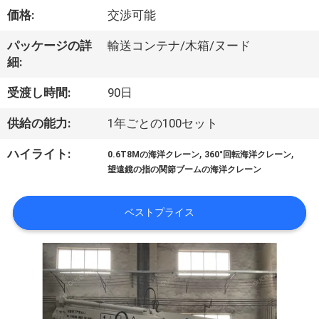
VR
価格:
交渉可能
シ
パッケージの詳
輸送コンテナ/木箱/ヌード
細:
ョ
受渡し時間:
90日
ー
供給の能力:
1年ごとの100セット
わ
,
,
ハイライト:
0.6T8Mの海洋クレーン
360°回転海洋クレーン
望遠鏡の指の関節ブームの海洋クレーン
た
し
ベストプライス
た
ち
に