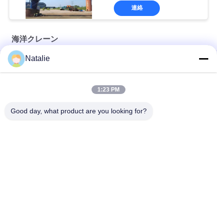
連絡
海洋クレーン
Natalie
プレミアム OUCO マリン ワイヤー ロープ
10T20M Knuckle Boom Lift Crane
1:23 PM
5T15M ノックルブームオフショアクレーン
Good day, what product are you looking for?
人気カテゴリ
すべて
クレーン グラブのバ
機械グラブのバケツ
ケツ
クラムシェルのグラ
油圧グラブのバケツ
ブのバケツ
無線リモート・コン