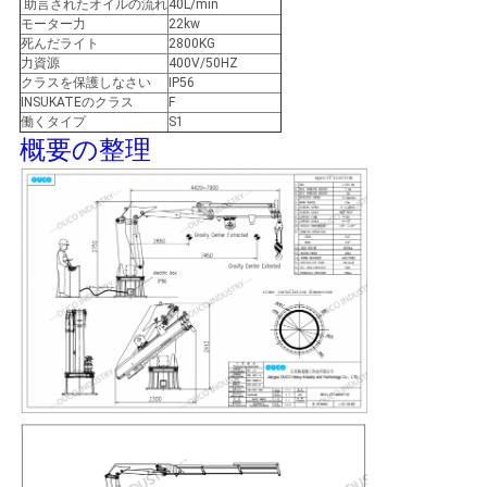
US
助言されたオイルの流れ
40L/min
モーター力
22kw
死んだライト
2800KG
力資源
400V/50HZ
地
クラスを保護しなさい
IP56
INSUKATEのクラス
F
図
働くタイプ
S1
概要の整理
プ
ラ
イ
バ
シ
ー
ポ