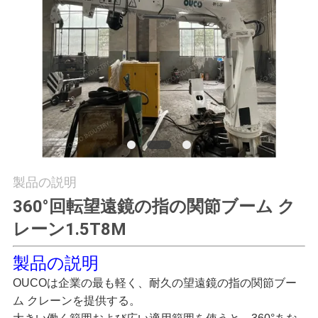
つ
い
て
工
場
ツ
製品の説明
ア
360°回転望遠鏡の指の関節ブーム ク
ー
レーン1.5T8M
製品の説明
品
OUCOは企業の最も軽く、耐久の望遠鏡の指の関節ブー
質
ム クレーンを提供する。