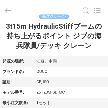
Copyright
©
2020
-
2026
海洋クレーン
WUXI
OUCO
3t15m HydraulicStiffブームの
家
INTERNATIONAL
GROUP
CO.,
持ち上がるポイント ジブの海
へ
LTD.
All
Rights
兵隊員/デッキ クレーン
Reserved.
製
品
起源の場所:
江蘇、中国
OUCO
ブランド名:
ビ
CE, ISO
証明:
デ
25T20M-SB-MC
モデル番号:
オ
最小注文数量:
1セット