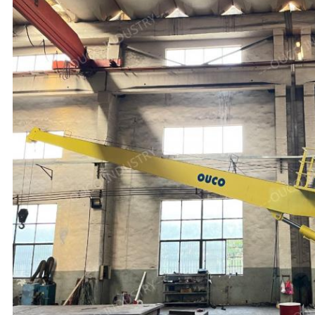
リ
シ
ー