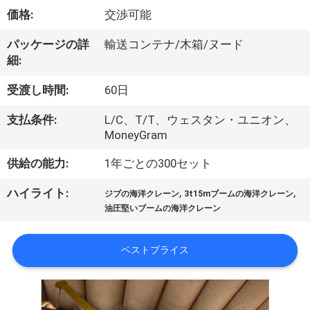
VR
価格:
交渉可能
シ
パッケージの詳
輸送コンテナ/木箱/ヌード
細:
ョ
受渡し時間:
60日
ー
支払条件:
L/C、T/T、ウェスタン・ユニオン、
MoneyGram
わ
供給の能力:
1年ごとの300セット
た
,
,
ハイライト:
ジブの海洋クレーン
3t15mブームの海洋クレーン
し
油圧堅いブームの海洋クレーン
た
ベストプライス
ち
に