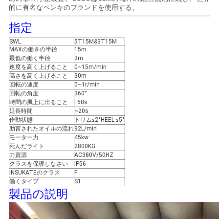
US
的に有名なペンキのブランドを使用する。
指定
地
SWL
5T15M&3T15M
MAXの働きの半径
15m
図
最低の働く半径
3m
速度を高く上げること
0~15m/min
高さを高く上げること
30m
回転の速度
0~1r/min
プ
回転の角度
360°
時間の風上に出ること
| 60s
ラ
延長時間
~20s
作動状態
トリム≤2°HEEL ≤5°
イ
助言されたオイルの流れ
92L/min
モーター力
45kw
バ
死んだライト
2800KG
力資源
AC380V/50HZ
クラスを保護しなさい
IP56
シ
INSUKATEのクラス
F
働くタイプ
S1
ー
製品の説明
ポ