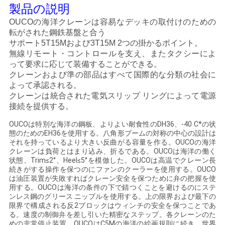
管
製品の説明
OUCOの海洋クレーンは容易なデッキの取付けのための
理
転がされた鋼鉄基盤と合う
サポート5T15Mおよび3T15M 2つの掛かるポイント。
無線リモート・コントロールを支え、またタクシーによ
ニ
って要求に応じて装備することができる。
クレーンおよび準の部品はすべて国際的な分類の社会に
ュ
よって承認される。
クレーンは統合された電気スリップ リングによって電源
ー
接続を提供する。
ス
OUCOは特別な海洋の鋼板、よりよい耐食性のDH36、-40 C*の状
態のためのEH36を使用する。八角形ブームの対称の中心の設計は
それを持っているより大きい反曲がる容量を作る。OUCOの海洋
クレーンは負荷とはまり込み、折るである。OUCOは海洋の働く
事
状態、Trim≤2°、Heel≤5°を模倣した。OUCOは高温でクレーン長
続きがする操作を保つのにファンのクーラーを使用する。OUCO
件
は油圧装置が失敗すればクレーン安全を保つために弁の把握を使
用する。OUCOは海洋の条件の下で錆つくことを避けるのにステ
ンレス鋼のグリース ニップルを使用する。上の限界および最下の
限界で構成される反2ブロックはウィンチの安全を保つことであ
CONTACT
る。速度の制御弁を差し引いた精密なステップ。各クレーンのた
めの非常停止装置。OUCOはC5Mの海洋の絵画規則に続き、世界