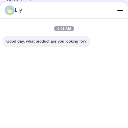
Lily
プレミアム OUCO マリン ワイヤー ロープ
10T20M Knuckle Boom Lift Crane
6:51 AM
5T15M ノックルブームオフショアクレーン
Good day, what product are you looking for?
人気カテゴリ
すべて
クレーン グラブのバ
機械グラブのバケツ
ケツ
クラムシェルのグラ
油圧グラブのバケツ
ブのバケツ
無線リモート・コン
海洋クレーン
トロール グラブ
沖合いの台クレーン
船のデッキ クレーン