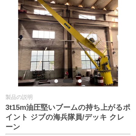
つ
い
て
工
場
ツ
ア
ー
製品の説明
3t15m油圧堅いブームの持ち上がるポ
品
イント ジブの海兵隊員/デッキ クレ
ーン
質