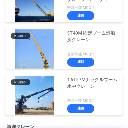
ーゼルエンジン搭載
交渉可能 MOQ:1
連絡
5T40M 固定ブーム造船
所クレーン
交渉可能 MOQ:1
連絡
1.6T27Mナックルブーム
水中クレーン
交渉可能 MOQ:1
連絡
海洋クレーン