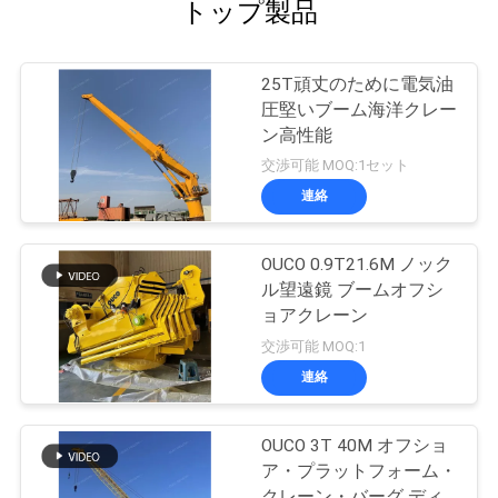
トップ製品
25T頑丈のために電気油
圧堅いブーム海洋クレー
ン高性能
交渉可能 MOQ:1セット
連絡
OUCO 0.9T21.6M ノック
ル望遠鏡 ブームオフシ
ョアクレーン
交渉可能 MOQ:1
連絡
OUCO 3T 40M オフショ
ア・プラットフォーム・
クレーン・バーグ ディ