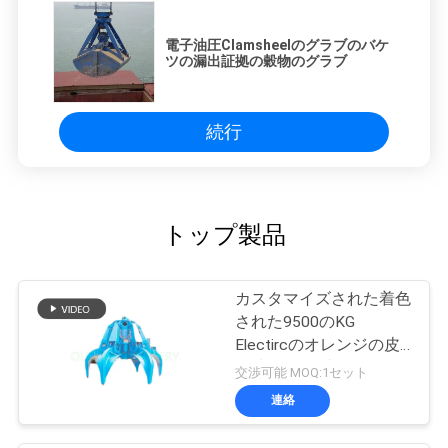
電子油圧Clamsheelのグラブのバケ
ツの漏出証拠の穀物のグラブ
続行
トップ製品
カスタマイズされた着色
された9500のKG
Electircのオレンジの皮
の油圧グラブのバケツ
交渉可能 MOQ:1セット
連絡