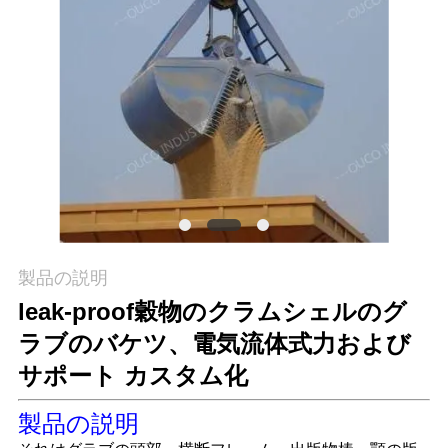
つ
い
て
工
場
ツ
ア
製品の説明
leak-proof穀物のクラムシェルのグ
ー
ラブのバケツ、電気流体式力および
サポート カスタム化
品
質
製品の説明