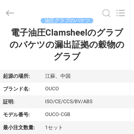
Copyright
©
2020
-
2026
油圧グラブのバケツ
WUXI
OUCO
電子油圧Clamsheelのグラブ
家
INTERNATIONAL
GROUP
CO.,
のバケツの漏出証拠の穀物の
へ
LTD.
All
Rights
グラブ
Reserved.
製
品
起源の場所:
江蘇、中国
OUCO
ブランド名:
ビ
ISO/CE/CCS/BV/ABS
証明:
デ
OUCO-CGB
モデル番号:
オ
最小注文数量:
1セット