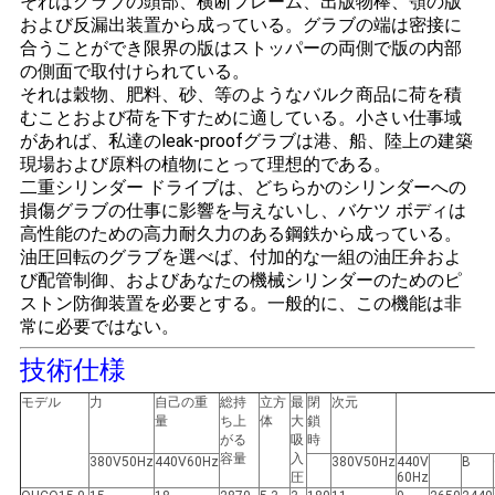
それはグラブの頭部、横断フレーム、出版物棒、顎の版
管
および反漏出装置から成っている。グラブの端は密接に
合うことができ限界の版はストッパーの両側で版の内部
理
の側面で取付けられている。
それは穀物、肥料、砂、等のようなバルク商品に荷を積
むことおよび荷を下すために適している。小さい仕事域
ニ
があれば、私達のleak-proofグラブは港、船、陸上の建築
現場および原料の植物にとって理想的である。
ュ
二重シリンダー ドライブは、どちらかのシリンダーへの
損傷グラブの仕事に影響を与えないし、バケツ ボディは
ー
高性能のための高力耐久力のある鋼鉄から成っている。
油圧回転のグラブを選べば、付加的な一組の油圧弁およ
ス
び配管制御、およびあなたの機械シリンダーのためのピ
ストン防御装置を必要とする。一般的に、この機能は非
常に必要ではない。
事
技術仕様
件
モデル
力
自己の重
総持
立方
最
閉
次元
量
ち上
体
大
鎖
がる
吸
時
CONTACT
容量
入
380V50Hz
440V60Hz
380V50Hz
440V
B
圧
60Hz