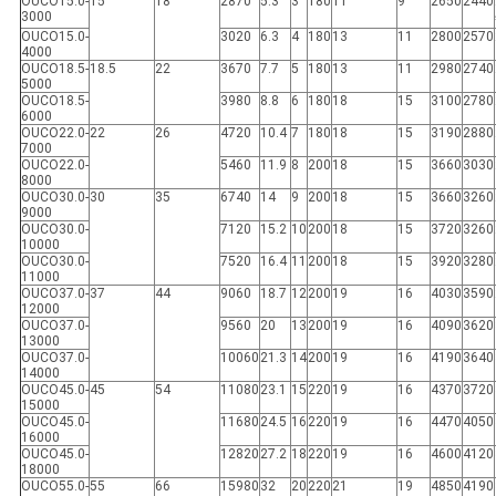
US
OUCO15.0-
15
18
2870
5.3
3
180
11
9
2650
2440
3000
OUCO15.0-
3020
6.3
4
180
13
11
2800
2570
4000
OUCO18.5-
18.5
22
3670
7.7
5
180
13
11
2980
2740
地
5000
OUCO18.5-
3980
8.8
6
180
18
15
3100
2780
6000
図
OUCO22.0-
22
26
4720
10.4
7
180
18
15
3190
2880
7000
OUCO22.0-
5460
11.9
8
200
18
15
3660
3030
8000
プ
OUCO30.0-
30
35
6740
14
9
200
18
15
3660
3260
9000
OUCO30.0-
7120
15.2
10
200
18
15
3720
3260
ラ
10000
OUCO30.0-
7520
16.4
11
200
18
15
3920
3280
11000
イ
OUCO37.0-
37
44
9060
18.7
12
200
19
16
4030
3590
12000
OUCO37.0-
9560
20
13
200
19
16
4090
3620
バ
13000
OUCO37.0-
10060
21.3
14
200
19
16
4190
3640
シ
14000
OUCO45.0-
45
54
11080
23.1
15
220
19
16
4370
3720
15000
ー
OUCO45.0-
11680
24.5
16
220
19
16
4470
4050
16000
OUCO45.0-
12820
27.2
18
220
19
16
4600
4120
ポ
18000
OUCO55.0-
55
66
15980
32
20
220
21
19
4850
4190