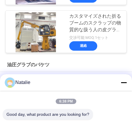
カスタマイズされた折る
ブームのスクラップの物
質的な扱う人の皮グラブ
19 Mpa
交渉可能 MOQ:1セット
連絡
油圧グラブのバケツ
15cbm Clamshell Grab Bucket 無線リモコン
Natalie
第一次製品のためにリモート・コントロール12CBMラジオのク
ラムシェルのグラブのバケツ
6:38 PM
電子油圧廃物のグラブのバケツの構造Q355 6の折り返し
Good day, what product are you looking for?
人気カテゴリ
すべて