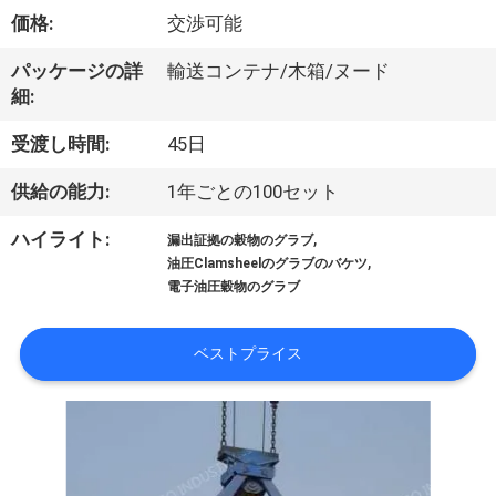
VR
価格:
交渉可能
シ
パッケージの詳
輸送コンテナ/木箱/ヌード
細:
ョ
受渡し時間:
45日
ー
供給の能力:
1年ごとの100セット
わ
,
ハイライト:
漏出証拠の穀物のグラブ
,
油圧Clamsheelのグラブのバケツ
た
電子油圧穀物のグラブ
し
ベストプライス
た
ち
に