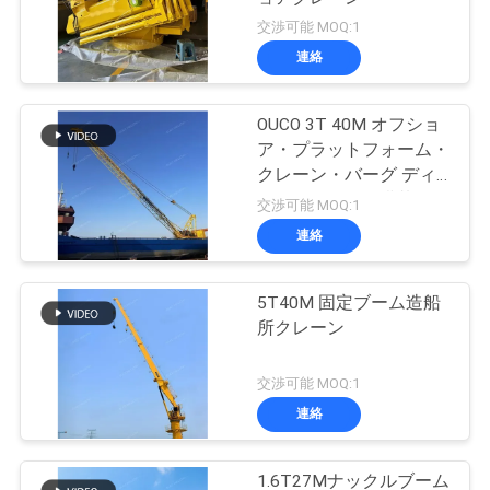
交渉可能 MOQ:1
連絡
OUCO 3T 40M オフショ
ア・プラットフォーム・
クレーン・バーグ ディ
ーゼルエンジン搭載
交渉可能 MOQ:1
連絡
5T40M 固定ブーム造船
所クレーン
交渉可能 MOQ:1
連絡
1.6T27Mナックルブーム