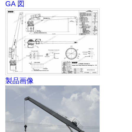
US
GA 図
地
図
プ
ラ
イ
製品画像
バ
シ
ー
ポ