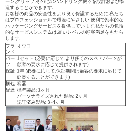
ーン,グリップ,その他のハンドリング機器を設計および製
造することができます.
お客様の商品の安全性をより良く保護するために,私たち
はプロフェッショナルで環境にやさしい,便利で効率的な
パッケージングサービスを提供しています.私たちの包括
的なサービスシステムは,高いレベルの顧客満足をもたら
します.
ブラ
オウコ
ンド
パー
1セット (必要に応じて,より多くのスペアパーツが
ツ
顧客の要求に応じて提供されます)
保証
1年 (必要に応じて,保証期間は顧客の要求に応じて
延長することができます)
梱包
容器
配達
標準製品: 1ヶ月
パーソナライズされた製品: 2ヶ月
認証済み製品: 3~4ヶ月