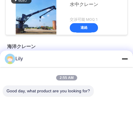
水中クレーン
交渉可能 MOQ:1
連絡
海洋クレーン
Lily
プレミアム OUCO マリン ワイヤー ロープ
10T20M Knuckle Boom Lift Crane
2:55 AM
5T15M ノックルブームオフショアクレーン
Good day, what product are you looking for?
人気カテゴリ
すべて
クレーン グラブのバ
機械グラブのバケツ
ケツ