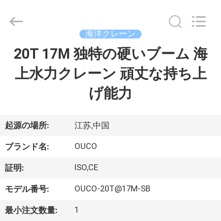
Copyright
©
2020
-
2026
海洋クレーン
WUXI
OUCO
20T 17M 独特の硬いブーム 海
家
INTERNATIONAL
GROUP
CO.,
上水力クレーン 頑丈な持ち上
へ
LTD.
All
Rights
げ能力
Reserved.
製
品
起源の場所:
江苏,中国
OUCO
ブランド名:
ビ
ISO,CE
証明:
デ
OUCO-20T@17M-SB
モデル番号:
オ
1
最小注文数量: