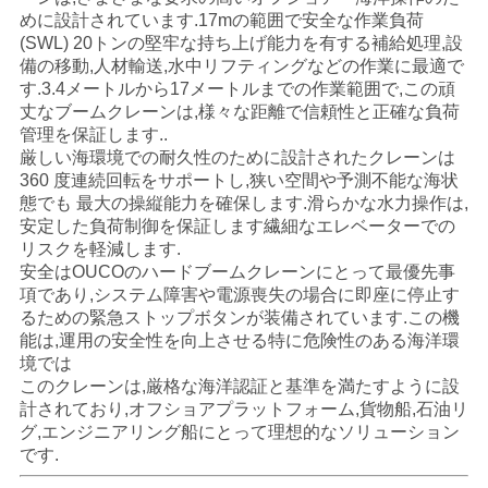
管
めに設計されています.17mの範囲で安全な作業負荷
(SWL) 20トンの堅牢な持ち上げ能力を有する補給処理,設
理
備の移動,人材輸送,水中リフティングなどの作業に最適で
す.3.4メートルから17メートルまでの作業範囲で,この頑
丈なブームクレーンは,様々な距離で信頼性と正確な負荷
ニ
管理を保証します..
厳しい海環境での耐久性のために設計されたクレーンは
ュ
360 度連続回転をサポートし,狭い空間や予測不能な海状
態でも 最大の操縦能力を確保します.滑らかな水力操作は,
ー
安定した負荷制御を保証します繊細なエレベーターでの
リスクを軽減します.
ス
安全はOUCOのハードブームクレーンにとって最優先事
項であり,システム障害や電源喪失の場合に即座に停止す
るための緊急ストップボタンが装備されています.この機
事
能は,運用の安全性を向上させる特に危険性のある海洋環
境では
件
このクレーンは,厳格な海洋認証と基準を満たすように設
計されており,オフショアプラットフォーム,貨物船,石油リ
グ,エンジニアリング船にとって理想的なソリューション
CONTACT
です.