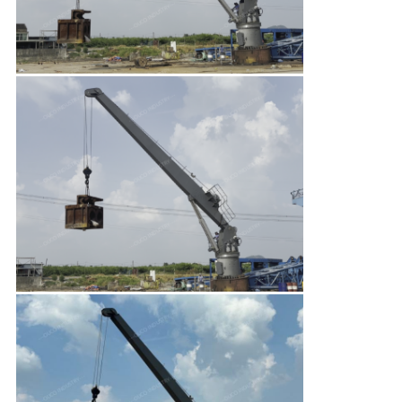
リ
シ
ー