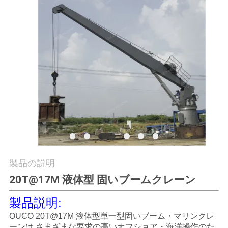
つ
い
て
工
場
ツ
ア
ー
製品の説明
20T@17M 液体型 固いブームクレーン
品
製品説明:
質
OUCO 20T@17M 液体型単一型固いブーム・マリンクレ
ーンは,さまざまな要求の高いオフショア・海洋操作のた