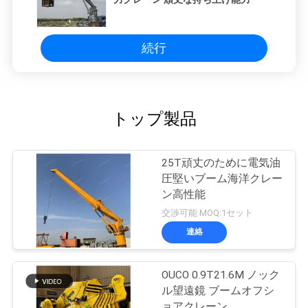
続行
トップ製品
25T頑丈のために電気油
圧堅いブーム海洋クレー
ン高性能
交渉可能 MOQ:1セット
連絡
OUCO 0.9T21.6M ノック
ル望遠鏡 ブームオフシ
ョアクレーン