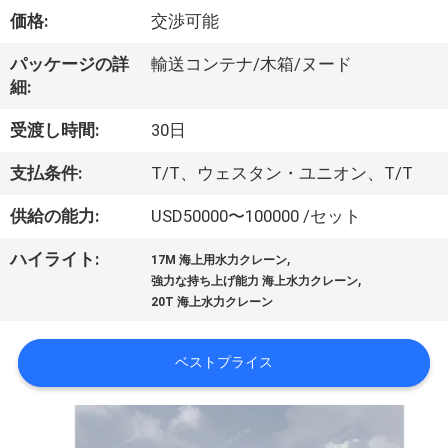
VR
価格:
交渉可能
シ
パッケージの詳
輸送コンテナ/木箱/ヌード
細:
ョ
受渡し時間:
30日
ー
支払条件:
T/T、ウェスタン・ユニオン、T/T
わ
供給の能力:
USD50000〜100000 /セット
た
,
ハイライト:
17M 海上用水力クレーン
,
強力な持ち上げ能力 海上水力クレーン
し
20T 海上水力クレーン
た
ベストプライス
ち
に