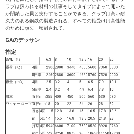
管
ラブは扱われる材料の仕事そしてタイプによって開いた
か閉鎖した貝と実行することができる。グラブは高い耐
理
久力のある鋼鉄の製造される。すべての軸受けは高性能
のために頑丈、密封されて。
ニ
GAのデッサン
ュ
指定
ー
SWL （t）
6.3
8
10
12.5
16
20
25
重荷（Kg）
4回
2300
2800
3440
4500
5600
7360
8800
ス
5回率
2460
2880
3600
4660
5760
7520
9000
容量（m3）
4回
2.5
3.2
4
5
6.5
7.9
10.1
5回率
2.4
3.2
4
4.9
6.4
7.8
10
事
滑車
直径mm
355
400
450
500
560
630
630
ワイヤー ロープ
直径mm
18
20
22
24
26
28
32
件
長さ
4回
11.5
12.8
13.8
15
16.5
17.8
18.6
m
5回
14
15.5
16.8
18.5
20.5
21.8
23
CONTACT
打撃
4回
5940
6600
7100
7680
8520
8920
9760
mm
5回
7425
8250
8875
9600
10650
11150
12200