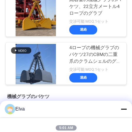
ケツ、22立方メートル4
ロープのグラブ
交渉可能 MOQ:1セット
連絡
4ロープの機械グラブの
バケツ27のCBMの二重
爪のクラムシェルのグラ
ブ
交渉可能 MOQ:1セット
連絡
機械グラブのバケツ
Elva
浚渫油圧クラムシェルのグラブ
6 CBMの機械グラブのバケツ
5:01 AM