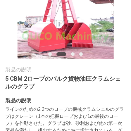
つ
い
て
工
場
ツ
製品の説明
5 CBM 2ロープのバルク貨物油圧クラムシェ
ア
ルのグラブ
ー
製品の説明
ラインのための2 2つのロープの機械クラムシェルのグラ
品
ブはクレーン（1本の把握ロープおよび1の最後のロー
質
プ）を作動させた。グラブは砂、砂利および他の第一次
製品を満たし、排出するために特に設計されている。グ