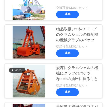
交渉可能 MOQ:1セット
連絡
物品取扱い2本のロープ
のクラムシェルの掘削機
の機械グラブのバケツ
交渉可能 MOQ:1セット
連絡
浚渫にクラムシェルの機
械にグラブのバケツ
2peelsの油圧に掘ること
交渉可能 MOQ:1セット
連絡
高容量の機械グラブのバ