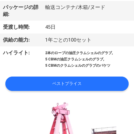
VR
パッケージの詳
輸送コンテナ/木箱/ヌード
細:
シ
受渡し時間:
45日
ョ
供給の能力:
1年ごとの100セット
ー
,
ハイライト:
2本のロープの油圧クラムシェルのグラブ
,
5 CBMの油圧クラムシェルのグラブ
わ
5 CBMのクラムシェルのグラブのバケツ
た
ベストプライス
し
た
ち
に