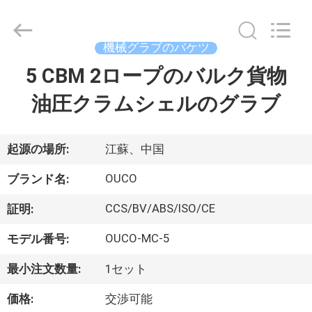
Copyright
©
2020
-
2026
機械グラブのバケツ
WUXI
OUCO
5 CBM 2ロープのバルク貨物
家
INTERNATIONAL
GROUP
CO.,
油圧クラムシェルのグラブ
へ
LTD.
All
Rights
Reserved.
製
起源の場所:
江蘇、中国
品
OUCO
ブランド名:
CCS/BV/ABS/ISO/CE
証明:
ビ
OUCO-MC-5
モデル番号:
デ
最小注文数量:
1セット
オ
価格:
交渉可能