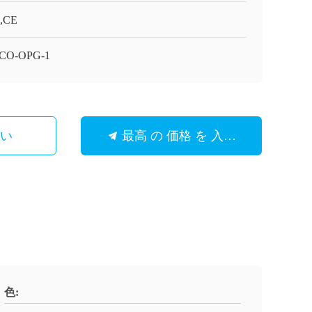
,CE
CO-OPG-1
さい
最高 の 価格 を 入手 する
色: