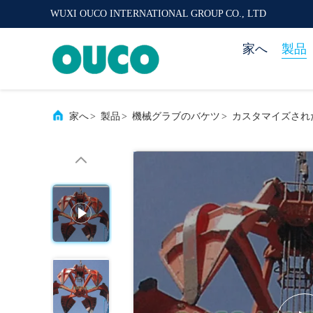
WUXI OUCO INTERNATIONAL GROUP CO., LTD
家へ
製品
家へ
>
製品
>
機械グラブのバケツ
>
カスタマイズされ