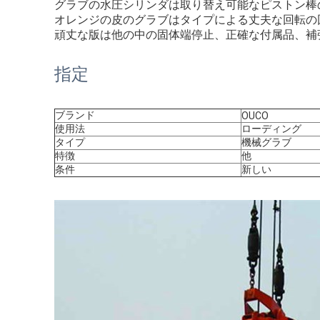
グラブの水圧シリンダは取り替え可能なピストン棒
オレンジの皮のグラブはタイプによる丈夫な回転の
頑丈な版は他の中の固体端停止、正確な付属品、補
指定
ブランド
OUCO
使用法
ローディング
タイプ
機械グラブ
特徴
他
条件
新しい