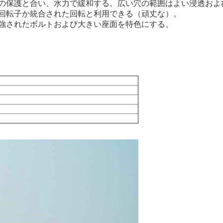
の保護と合い、水力で緩和する。広い穴の範囲はよい浸透およ
回転子か統合された回転と利用できる（頑丈な）。
強されたボルトおよび大きい座面を特色にする。