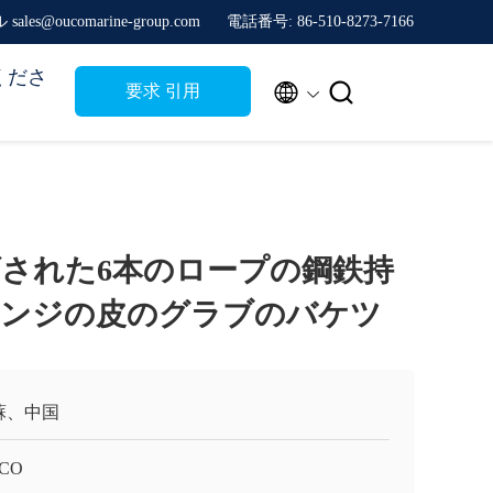
sales@oucomarine-group.com
電話番号: 86-510-8273-7166
くださ


要求 引用
された6本のロープの鋼鉄持
レンジの皮のグラブのバケツ
蘇、中国
CO