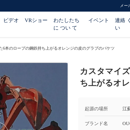
メール 
ビデオ
VRショー
わたしたち
イベント
連絡 
に つい て
い
た6本のロープの鋼鉄持ち上がるオレンジの皮のグラブのバケツ
カスタマイズ
ち上がるオ
起源の場所
江
ブランド名
OU