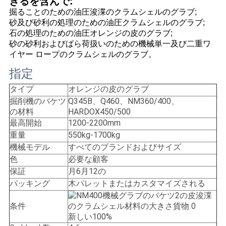
きるを含んで:
管
掘ることのための油圧浚渫のクラムシェルのグラブ;
砂及び砂利の処理のための油圧クラムシェルのグラブ;
理
石の処理のための油圧オレンジの皮のグラブ;
砂の砂利およびばら荷扱いのための機械単一及び二重ワ
イヤー ロープのクラムシェルのグラブ。
ニ
指定
ュ
タイプ
オレンジの皮のグラブ
ー
掘削機のバケツ
Q345B、Q460、NM360/400、
の材料
HARDOX450/500
ス
最高開始
1200-2200mm
重量
550kg-1700kg
機械モデル
すべてのブランドおよびサイズ
事
色
必要な顧客
保証
月6月12の
件
パッキング
木パレットまたはカスタマイズされる
条件
CONTACT
新しい100%