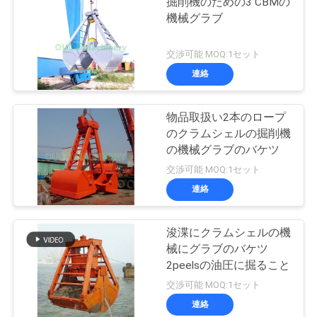
掘削機のための3 CBMの
機械グラブ
交渉可能 MOQ:1セット
連絡
物品取扱い2本のロープ
のクラムシェルの掘削機
の機械グラブのバケツ
交渉可能 MOQ:1セット
連絡
浚渫にクラムシェルの機
械にグラブのバケツ
2peelsの油圧に掘ること
交渉可能 MOQ:1セット
連絡