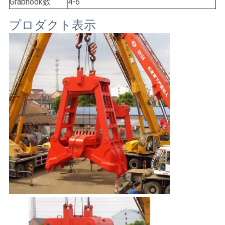
US
Grabhook数
4-6
プロダクト表示
地
図
プ
ラ
イ
バ
シ
ー
ポ