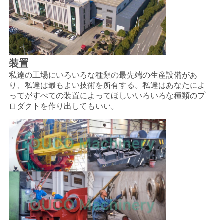
装置
私達の工場にいろいろな種類の最先端の
生産設備が
あ
り、
私達は
最もよい技術を所有する。私達はあなたによ
ってが
すべての装置によってほしい
いろいろな種類のプ
ロダクトを作り出してもいい。