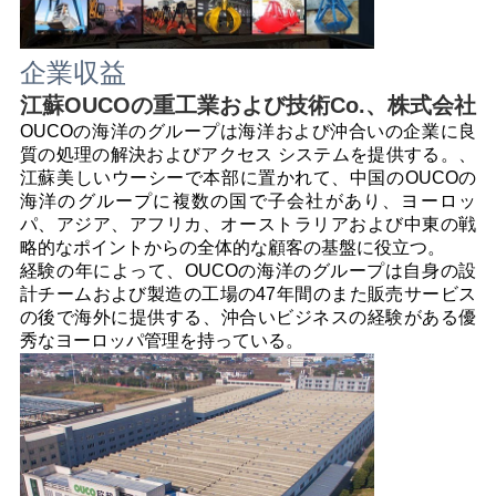
企業収益
江蘇OUCOの重工業および技術Co.、株式会社
OUCOの海洋のグループは
海洋および沖合いの企業
に良
質の処理の解決
およびアクセス システムを提供する。
、
江蘇美しいウーシーで本部に置かれて、中国のOUCOの
海洋のグループに
複数の国で子会社があり、ヨーロッ
パ、アジア、アフリカ、オーストラリアおよび中東の戦
略的なポイントからの
全体的な顧客の基盤に役立つ。
経験の年によって、OUCOの海洋のグループは自身の
設
計チームおよび製造の工場の47年間のまた販売サービス
の後で
海外に提供する、沖合いビジネスの経験がある優
秀なヨーロッパ管理を持っている。