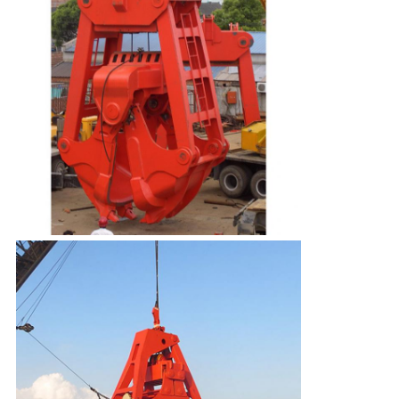
リ
シ
ー