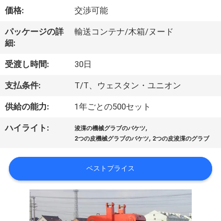
VR
価格:
交渉可能
シ
パッケージの詳
輸送コンテナ/木箱/ヌード
細:
ョ
受渡し時間:
30日
ー
支払条件:
T/T、ウェスタン・ユニオン
わ
供給の能力:
1年ごとの500セット
た
,
ハイライト:
浚渫の機械グラブのバケツ
,
2つの皮機械グラブのバケツ
2つの皮浚渫のグラブ
し
た
ベストプライス
ち
に