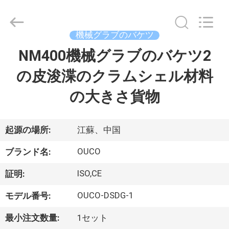
Copyright
©
2020
-
2026
機械グラブのバケツ
WUXI
OUCO
NM400機械グラブのバケツ2
家
INTERNATIONAL
GROUP
CO.,
の皮浚渫のクラムシェル材料
へ
LTD.
All
Rights
の大きさ貨物
Reserved.
製
品
起源の場所:
江蘇、中国
OUCO
ブランド名:
ビ
ISO,CE
証明:
デ
OUCO-DSDG-1
モデル番号:
オ
最小注文数量:
1セット