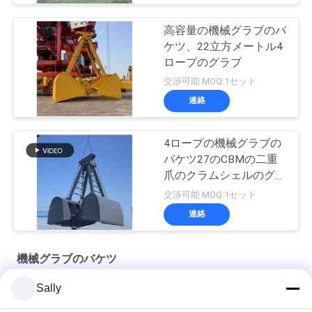
高容量の機械グラブのバ
ケツ、22立方メートル4
ロープのグラブ
交渉可能 MOQ:1セット
連絡
4ロープの機械グラブの
バケツ27のCBMの二重
爪のクラムシェルのグラ
ブ
交渉可能 MOQ:1セット
連絡
機械グラブのバケツ
Sally
浚渫油圧クラムシェルのグラブ