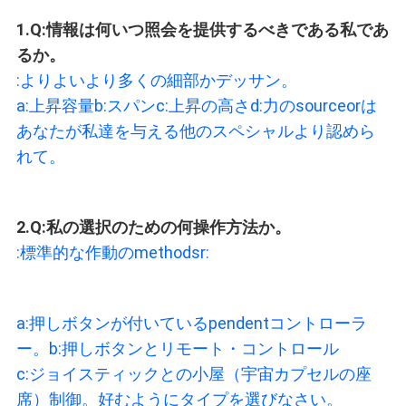
1.Q:情報は何いつ照会を提供するべきである私であ
るか。
:よりよいより多くの細部かデッサン。
a:上昇容量b:スパンc:上昇の高さd:力のsourceorは
あなたが私達を与える他のスペシャルより認めら
れて。
2.Q:
私の選択のための何操作方法か。
:
標準的な作動のmethodsr
:
a:押しボタンが付いているpendentコントローラ
ー。b:押しボタンとリモート・コントロール
c:ジョイスティックとの小屋（宇宙カプセルの座
席）制御。好むようにタイプを選びなさい。