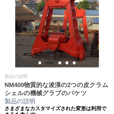
つ
い
て
工
場
ツ
ア
製品の説明
ー
NM400物質的な浚渫の2つの皮クラム
シェルの機械グラブのバケツ
品
製品の説明
質
さまざまなカスタマイズされた変形は利用で