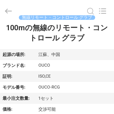
Copyright
©
2020
-
2026
無線リモート・コントロール グラブ
WUXI
OUCO
100mの無線のリモート・コン
家
INTERNATIONAL
GROUP
CO.,
トロール グラブ
へ
LTD.
All
Rights
Reserved.
製
起源の場所:
江蘇、中国
品
OUCO
ブランド名:
ISO,CE
証明:
ビ
OUCO-RCG
モデル番号:
デ
最小注文数量:
1セット
オ
価格:
交渉可能