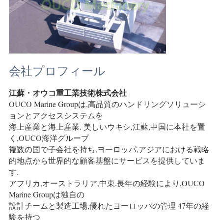
リ
シ
ー
会社プロフィール
江蘇・オウコ重工業技術株式会社
OUCO Marine Groupは,高品質のハンドリングソリューシ
ョンとアクセスシステムを
海上産業と海上産業. 美しいウキシ,江蘇,中国に本社を置
く,OUCO海洋グループ
複数の国で子会社を持ち,ヨーロッパ,アジアにおける戦略
的地点から世界的な顧客基盤にサービスを提供していま
す.
アフリカ,オーストラリア,中東.長年の経験により,OUCO 
Marine Groupは独自の
設計チームと製造工場,優れたヨーロッパの管理 47年の経
験を持つ