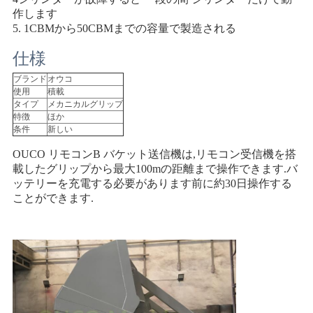
管
作します
5. 1CBMから50CBMまでの容量で製造される
理
仕様
ブランド
オウコ
ニ
使用
積載
タイプ
メカニカルグリップ
ュ
特徴
ほか
条件
新しい
ー
OUCO リモコン
B バケット
送信機は,リモコン受信機を搭
ス
載したグリップから最大100mの距離まで操作できます.バ
ッテリーを充電する必要があります前に約30日操作する
ことができます.
事
件
CONTACT