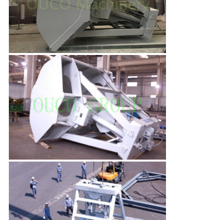
US
地
図
プ
ラ
イ
バ
シ
ー
ポ