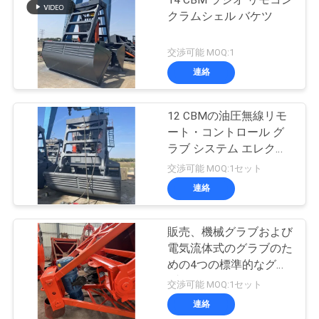
14 CBM ラジオ リモコン
クラムシェル バケツ
交渉可能 MOQ:1
連絡
12 CBMの油圧無線リモ
ート・コントロール グ
ラブ システム エレクト
ロ
交渉可能 MOQ:1セット
連絡
販売、機械グラブおよび
電気流体式のグラブのた
めの4つの標準的なグラ
ブのバケツ
交渉可能 MOQ:1セット
連絡