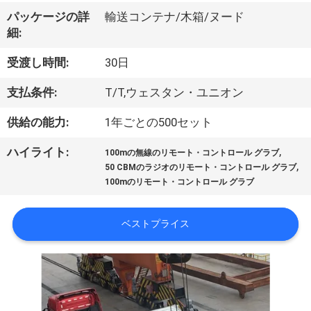
VR
パッケージの詳
輸送コンテナ/木箱/ヌード
細:
シ
受渡し時間:
30日
ョ
支払条件:
T/T,ウェスタン・ユニオン
ー
供給の能力:
1年ごとの500セット
わ
,
ハイライト:
100mの無線のリモート・コントロール グラブ
,
50 CBMのラジオのリモート・コントロール グラブ
た
100mのリモート・コントロール グラブ
し
ベストプライス
た
ち
に