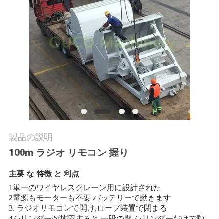
つ
い
て
工
場
ツ
ア
製品の説明
ー
100m ラジオ リモコン 握り
主要 な 特徴 と 利点
品
1単一のワイヤレスクレーン用に設計された
2電源もモーターも不要 バッテリーで動きます
質
3. ラジオリモコンで開け,ロープ装置で閉まる
4シリンダーが故障すると 一段の間 シリンダーだけで動