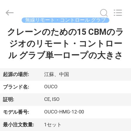
Copyright
©
2020
-
2026
無線リモート・コントロール グラブ
WUXI
OUCO
クレーンのための15 CBMのラ
家
INTERNATIONAL
GROUP
CO.,
ジオのリモート・コントロー
へ
LTD.
All
Rights
ル グラブ単一ロープの大きさ
Reserved.
製
品
起源の場所:
江蘇、中国
OUCO
ブランド名:
ビ
CE, ISO
証明:
デ
OUCO-HMG-12-00
モデル番号:
オ
最小注文数量:
1セット