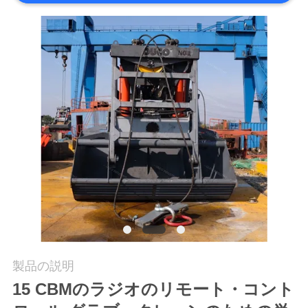
つ
い
て
工
場
ツ
ア
ー
品
製品の説明
15 CBMのラジオのリモート・コント
質