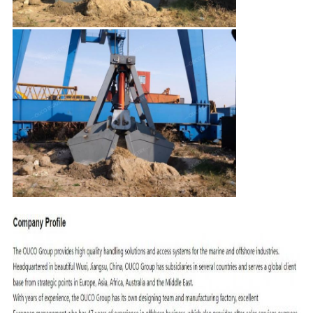
リ
シ
ー