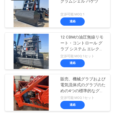
クラムシェル バケツ
交渉可能 MOQ:1
連絡
12 CBMの油圧無線リモ
ート・コントロール グ
ラブ システム エレクト
ロ
交渉可能 MOQ:1セット
連絡
販売、機械グラブおよび
電気流体式のグラブのた
めの4つの標準的なグラ
ブのバケツ
交渉可能 MOQ:1セット
連絡