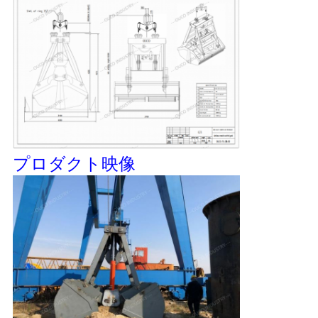
US
地
図
プ
ラ
プロダクト映像
イ
バ
シ
ー
ポ