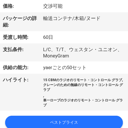
VR
価格:
交渉可能
シ
パッケージの詳
輸送コンテナ/木箱/ヌード
細:
ョ
受渡し時間:
60日
ー
支払条件:
L/C、T/T、ウェスタン・ユニオン、
MoneyGram
わ
供給の能力:
yaerごとの50セット
た
,
ハイライト:
15 CBMのラジオのリモート・コントロール グラブ
し
クレーンのための無線のリモート・コントロール グ
ラブ
た
,
単一ロープのラジオのリモート・コントロール グラ
ち
ブ
に
ベストプライス