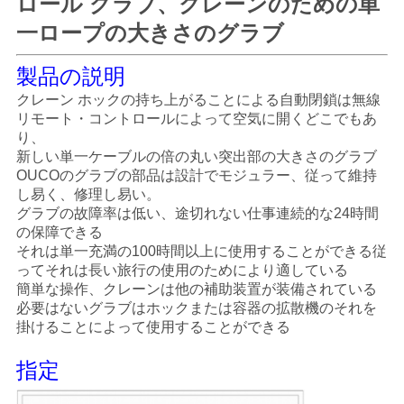
ロール グラブ、クレーンのための単
管
一ロープの大きさのグラブ
理
製品の説明
クレーン ホックの持ち上がることによる自動閉鎖は無線
ニ
リモート・コントロールによって空気に開くどこでもあ
り、
ュ
新しい単一ケーブルの倍の丸い突出部の大きさのグラブ
OUCOのグラブの部品は設計でモジュラー、従って維持
ー
し易く、修理し易い。
グラブの故障率は低い、途切れない仕事連続的な24時間
ス
の保障できる
それは単一充満の100時間以上に使用することができる従
ってそれは長い旅行の使用のためにより適している
事
簡単な操作、クレーンは他の補助装置が装備されている
必要はないグラブはホックまたは容器の拡散機のそれを
件
掛けることによって使用することができる
指定
CONTACT