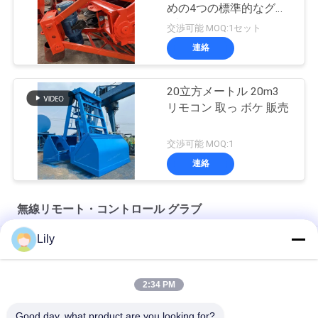
めの4つの標準的なグラ
ブのバケツ
交渉可能 MOQ:1セット
連絡
20立方メートル 20m3
リモコン 取っ ボケ 販売
交渉可能 MOQ:1
連絡
無線リモート・コントロール グラブ
Lily
100mの無線のリモート・コントロール グラブ
4CBMグラブの容器
2:34 PM
14CBM 単線無線リモコン Grab OUCO
Good day, what product are you looking for?