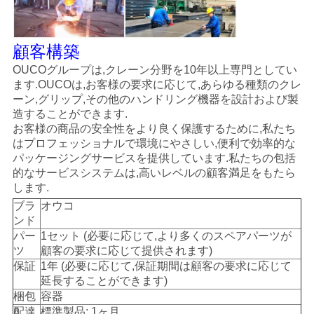
顧客構築
OUCOグループは,クレーン分野を10年以上専門としてい
ます.OUCOは,お客様の要求に応じて,あらゆる種類のクレ
ーン,グリップ,その他のハンドリング機器を設計および製
造することができます.
お客様の商品の安全性をより良く保護するために,私たち
はプロフェッショナルで環境にやさしい,便利で効率的な
パッケージングサービスを提供しています.私たちの包括
的なサービスシステムは,高いレベルの顧客満足をもたら
します.
ブラ
オウコ
ンド
パー
1セット (必要に応じて,より多くのスペアパーツが
ツ
顧客の要求に応じて提供されます)
保証
1年 (必要に応じて,保証期間は顧客の要求に応じて
延長することができます)
梱包
容器
配達
標準製品: 1ヶ月