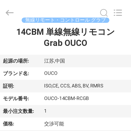
Copyright
©
2020
-
2026
無線リモート・コントロール グラブ
WUXI
OUCO
14CBM 単線無線リモコン
家
INTERNATIONAL
GROUP
CO.,
Grab OUCO
へ
LTD.
All
Rights
Reserved.
起源の場所:
江苏,中国
製
OUCO
品
ブランド名:
ISO,CE, CCS, ABS, BV, RMRS
証明:
ビ
OUCO-14CBM-RCGB
モデル番号:
デ
1
最小注文数量:
オ
価格:
交渉可能