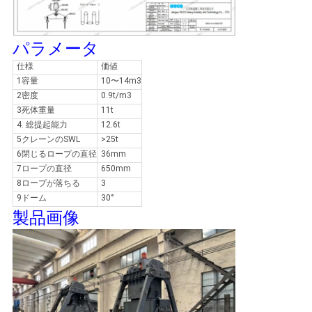
US
パラメータ
地
仕様
価値
図
1容量
10〜14m3
2密度
0.9t/m3
3死体重量
11t
プ
4. 総提起能力
12.6t
5クレーンのSWL
>25t
ラ
6閉じるロープの直径
36mm
7ロープの直径
650mm
イ
8ロープが落ちる
3
9ドーム
30°
バ
製品画像
シ
ー
ポ