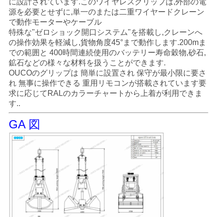
に設計されています.このワイヤレスグリップは,外部の電
管
源を必要とせずに,単一のまたは二重ワイヤードクレーン
で動作モーターやケーブル
理
特殊な"ゼロショック開口システム"を搭載し,クレーンへ
の操作効果を軽減し,貨物角度45°まで動作します.200mま
での範囲と 400時間連続使用のバッテリー寿命穀物,砂石,
ニ
鉱石などの様々な材料を扱うことができます.
OUCOのグリップは 簡単に設置され 保守が最小限に要さ
ュ
れ 無事に操作できる 重用リモコンが搭載されています要
求に応じてRALのカラーチャートから上着が利用できま
ー
す..
ス
GA 図
事
件
CONTACT