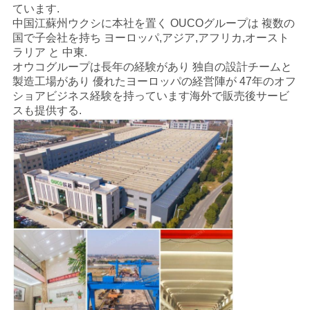
ています.
中国江蘇州ウクシに本社を置く OUCOグループは 複数の
国で子会社を持ち ヨーロッパ,アジア,アフリカ,オースト
ラリア と 中東.
オウコグループは長年の経験があり 独自の設計チームと
製造工場があり 優れたヨーロッパの経営陣が 47年のオフ
ショアビジネス経験を持っています海外で販売後サービ
スも提供する.