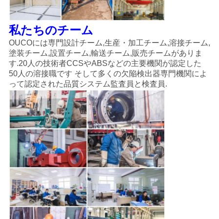
私たちのチーム
OUCOには専門設計チーム,生産・加工チーム,溶接チーム,
塗装チーム,設置チーム,輸送チーム,販売チームがありま
す.20人の技術者CCSやABSなどの主要機関が認定した
50人の溶接職です そして多くの欠陥検出器専門機関によ
って認定された品質システム監査員と検査員.