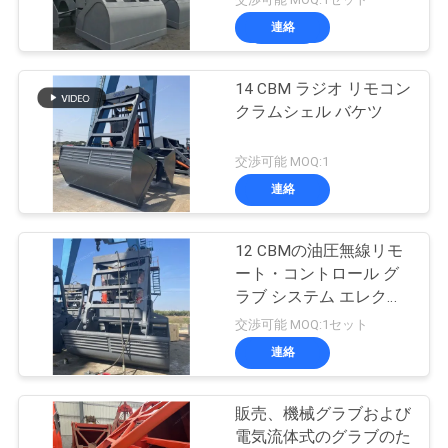
連絡
14 CBM ラジオ リモコン
クラムシェル バケツ
交渉可能 MOQ:1
連絡
12 CBMの油圧無線リモ
ート・コントロール グ
ラブ システム エレクト
ロ
交渉可能 MOQ:1セット
連絡
販売、機械グラブおよび
電気流体式のグラブのた