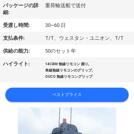
パッケージの詳
重荷輸送船で送付
VR
細:
シ
受渡し時間:
30~60 日
ョ
支払条件:
T/T、ウェスタン・ユニオン、T/T
ー
供給の能力:
50のセット年
わ
,
ハイライト:
14CBM 無線リモコン 握り
,
単線無線リモコンのグリップ
た
OUCO 無線リモコングリップ
し
ベストプライス
た
ち
に