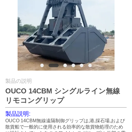
つ
い
て
工
場
ツ
ア
製品の説明
OUCO 14CBM シングルライン無線
ー
リモコングリップ
品
製品説明:
OUCO 14CBM無線遠隔制御グリップは,港,採石場,および
質
散貨船で一般的に使用される効率的な散貨物処理のため