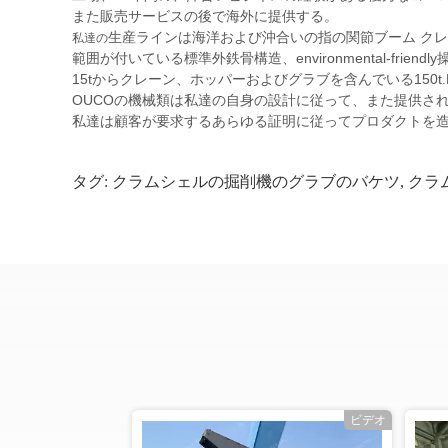
また
販売
サービスの後で海外に
提供する
。
生産ラインは海洋および沖合いの指の関節ブーム クレ
私達の
範囲が付いている標準外鉄骨構造、environmental-frien
15tからクレーン、ホッパーおよびグラブを含んでいる150t.P
OUCOの機械類は私達の自身の設計に従って、また提供さ
私達は顧客が要求するあらゆる証明に従ってプロダクトを造り、
タグ:
クラムシェルの掘削機のグラブのバケツ
,
クラ
ビデオ