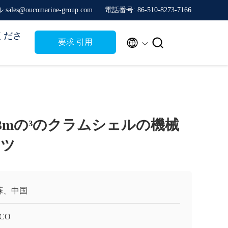
sales@oucomarine-group.com
電話番号: 86-510-8273-7166
くださ


要求 引用
品3mの³のクラムシェルの機械
ケツ
蘇、中国
CO