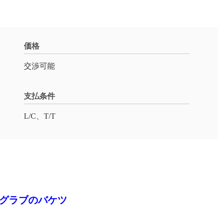
価格
交渉可能
支払条件
L/C、T/T
械グラブのバケツ