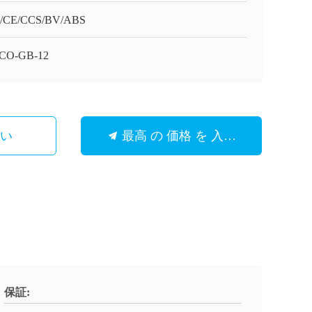
O/CE/CCS/BV/ABS
CO-GB-12
さい
最高 の 価格 を 入手 する
保証: