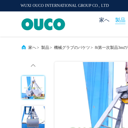
WUXI OUCO INTERNATIONAL GROUP CO., LTD
家へ
製品
家へ
>
製品
>
機械グラブのバケツ
>
8t第一次製品3m