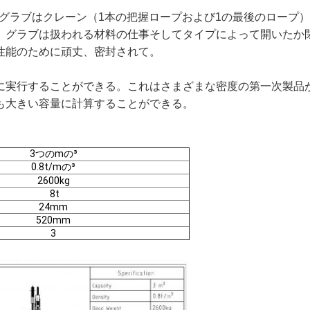
のグラブはクレーン（1本の把握ロープおよび1の最後のロープ
。グラブは扱われる材料の仕事そしてタイプによって開いたか
性能のために頑丈、密封されて。
実行することができる。これはさまざまな密度の第一次製品が
も大きい容量に計算することができる。
3つのmの³
0.8t/mの³
2600kg
8t
24mm
520mm
3