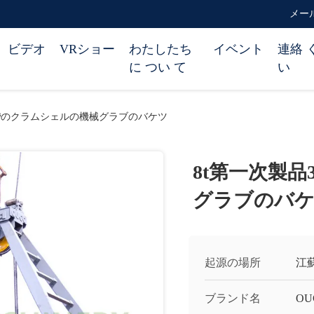
メール 
ビデオ
VRショー
わたしたち
イベント
連絡 
に つい て
い
の³のクラムシェルの機械グラブのバケツ
8t第一次製
グラブのバ
起源の場所
江
ブランド名
OU