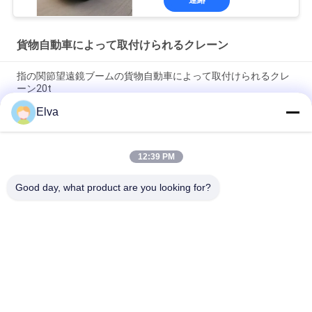
貨物自動車によって取付けられるクレーン
指の関節望遠鏡ブームの貨物自動車によって取付けられるクレ
ーン20t
Elva
頑丈なトラックによって取付けられるクレーン10t小さい標準的
な容量望遠鏡ブーム
12:39 PM
20t指の関節および望遠鏡ブームの貨物自動車はクレーンを取付
けた
Good day, what product are you looking for?
人気カテゴリ
すべて
クレーン グラブのバ
機械グラブのバケツ
ケツ
クラムシェルのグラ
油圧グラブのバケツ
ブのバケツ