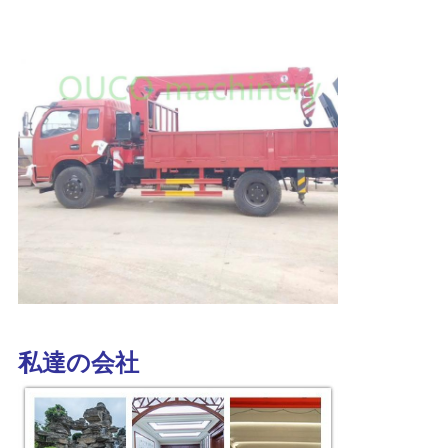
リ
シ
ー
私達の会社