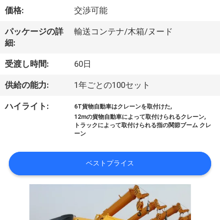
VR
価格:
交渉可能
シ
パッケージの詳
輸送コンテナ/木箱/ヌード
細:
ョ
受渡し時間:
60日
ー
供給の能力:
1年ごとの100セット
わ
,
ハイライト:
6T貨物自動車はクレーンを取付けた
,
12mの貨物自動車によって取付けられるクレーン
た
トラックによって取付けられる指の関節ブーム クレ
ーン
し
た
ベストプライス
ち
に