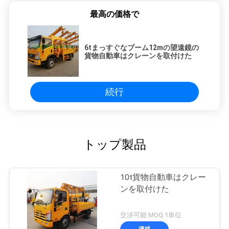
最高の価格で
6tまっすぐなブーム12mの望遠鏡の
貨物自動車はクレーンを取付けた
続行
トップ製品
10t貨物自動車はクレー
ンを取付けた
交渉可能 MOQ:1単位
連絡