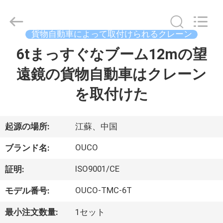
Copyright
©
2020
-
2026
貨物自動車によって取付けられるクレーン
WUXI
OUCO
6tまっすぐなブーム12mの望
家
INTERNATIONAL
GROUP
CO.,
遠鏡の貨物自動車はクレーン
へ
LTD.
All
Rights
を取付けた
Reserved.
製
品
起源の場所:
江蘇、中国
OUCO
ブランド名:
ビ
ISO9001/CE
証明:
デ
OUCO-TMC-6T
モデル番号:
オ
最小注文数量:
1セット