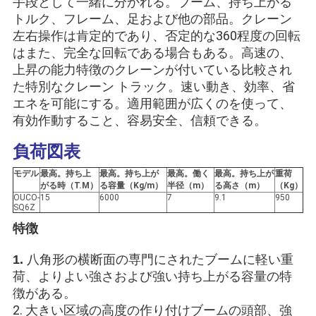
手段として一緒に分かれる。ブーム、持ち上がる
管
トルク、フレーム、足および他の部品。クレーン
左右操作は肯定的であり、否定的な360程度の回転
理
はまた、完全な回転である場合もある。高速の、
上昇の能力特徴のクレーンが付いている比較され
ニ
た特別なクレーン トラック。速い動き、効率、省
エネを可能にする。適用範囲が広くのを使って、
ュ
有効作動すること、容易安全、信頼できる。
ー
負荷図表
ス
モデル
最高。持ち上
最高。持ち上が
最高。働く
最高。持ち上が
重荷
がる時（T.M）
る容量（Kg/m）
半径（m）
る高さ（m）
（Kg）
OUCO-
15
6000
7
9.1
950
SQ6Z
事
特徴
件
八角形の横断面の専門にされたブームに軽い重
1.
荷、よりよい強さおよび強い持ち上がる容量の特
徴がある。
CONTACT
2. 大きい区域の高度の作り付けブームの頭部、強