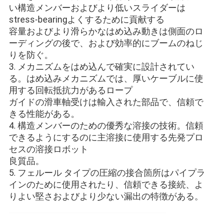
US
い構造メンバーおよびより低いスライダーは
stress-bearingよくするために貢献する
容量およびより滑らかなはめ込み動きは側面のロ
地
ーディングの後で、および効率的にブームのねじ
図
りを防ぐ。
3. メカニズムをはめ込んで確実に設計されてい
る。はめ込みメカニズムでは、厚いケーブルに使
プ
用する回転抵抗力があるロープ
ガイドの滑車軸受けは輸入された部品で、信頼で
ラ
きる性能がある。
4. 構造メンバーのための優秀な溶接の技術。信頼
イ
できるようにするのに主溶接に使用する先発プロ
バ
セスの溶接ロボット
良質品。
シ
5. フェルール タイプの圧縮の接合箇所はパイプラ
インのために使用されたり、信頼できる接続、よ
ー
りよい堅さおよびより少ない漏出の特徴がある。
ポ