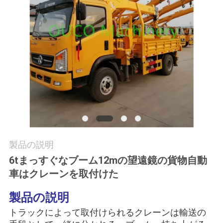
つ
い
て
工
場
ツ
ア
製品の説明
ー
6tまっすぐなブーム12mの望遠鏡の貨物自動
車はクレーンを取付けた
品
製品の説明
質
トラックによって取付けられるクレーンは輸送の