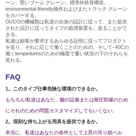
ーン、堅いブーム クレーン、標準外鉄骨構造、
environmental-friendly操作およびまたトラック クレーン
をカバーする。
OUCOの機械類は私達の自身の設計に従って、また提供
された設計に従ってタイプの処理装置を、造ることがで
きる。
私達は顧客が要求するあらゆる証明に従ってプロダクト
を造り、それに応じて働くことのための、そして- 40Cの
働くtemperturesのための極度で重い状況の下のそれらを
造れる。
FAQ
1。このタイプ仕事危険な環境のできるか。
もちろん!私達はあなた、酸の証拠または耐圧防爆のため
にそれのための問題カスタマイズしてもいくない。
2。深刻な持ち上がる用具を提供できるか。
本当に、私達はあなたの条件として上昇の吊り鎖ベル