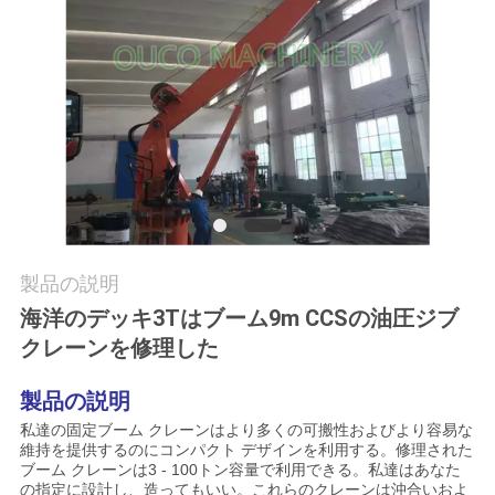
つ
い
て
工
場
ツ
製品の説明
ア
海洋のデッキ3Tはブーム9m CCSの油圧ジブ
ー
クレーンを修理した
製品の説明
品
私達の固定ブーム クレーンはより多くの可搬性およびより容易な
維持を提供するのにコンパクト デザインを利用する。修理された
質
ブーム クレーンは3 - 100トン容量で利用できる。私達はあなた
の指定に設計し、造ってもいい。これらのクレーンは沖合いおよ