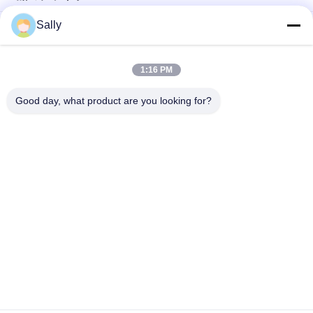
Sally
先進的な海洋救助ボート デビットシステムAフレーム
シングルアーム救命ボートと救命ボートのための救命システム
1:16 PM
14 KN 救命ボート用 水力単腕スウィング・ダイビット
Good day, what product are you looking for?
人気カテゴリ
すべて
クレーン グラブのバ
機械グラブのバケツ
ケツ
クラムシェルのグラ
油圧グラブのバケツ
ブのバケツ
無線リモート・コン
海洋クレーン
トロール グラブ
沖合いの台クレーン
船のデッキ クレーン