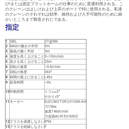
管
び/または固定プラットホームの仕事のために普通利用される。こ
のクレーンははしけおよび上昇のボートで特に使用される。私達
理
のクレーンのそれぞれは効率、維持および入手可能性のために細
かいところまで製造されたである。
指定
ニ
1
SWL
3T@9M
ュ
2
MAXの働きの半径
9m
3
最低の働く半径
3m
4
速度を高く上げること
0~10m/min
ー
5
高さを高く上げること
20m
6
回転の速度
~0.8r/min
ス
7
回転の角度
360°
8
時間の風上に出ること
| 45s
9
延長時間
~0s
事
10
作動状態
トリム≤2°
かかと≤5°
件
11
モーター
ELEC-MOTOR力Y160K-4-H
力15kw
速度1460r/min
力資源AC415V/50HZ
CONTACT
12
クラスを保護しなさい
IP56
13
クラスを絶縁しなさい
F