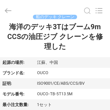
Copyright
©
2020
-
2026
船のデッキ クレーン
WUXI
OUCO
海洋のデッキ3Tはブーム9m
家
INTERNATIONAL
GROUP
CO.,
CCSの油圧ジブ クレーンを修
へ
LTD.
All
Rights
理した
Reserved.
製
品
起源の場所:
江蘇、中国
OUCO
ブランド名:
ビ
ISO9001/CE/ABS/CCS/BV
証明:
デ
OUCO-TB-5T13.5M
モデル番号:
オ
最小注文数量:
1セット