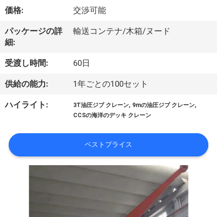
VR
価格:
交渉可能
シ
パッケージの詳
輸送コンテナ/木箱/ヌード
細:
ョ
受渡し時間:
60日
ー
供給の能力:
1年ごとの100セット
わ
,
,
ハイライト:
3T油圧ジブ クレーン
9mの油圧ジブ クレーン
CCSの海洋のデッキ クレーン
た
し
ベストプライス
た
ち
に