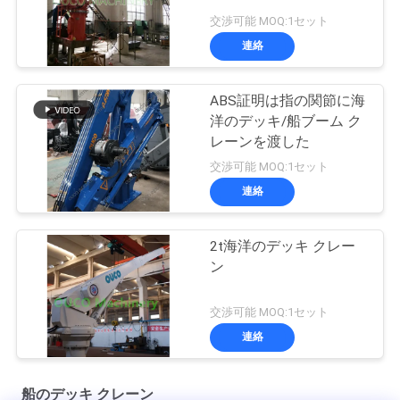
交渉可能 MOQ:1セット
連絡
ABS証明は指の関節に海
洋のデッキ/船ブーム ク
レーンを渡した
交渉可能 MOQ:1セット
連絡
2t海洋のデッキ クレー
ン
交渉可能 MOQ:1セット
連絡
船のデッキ クレーン