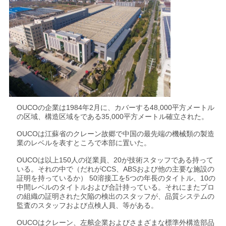
OUCOの企業は1984年2月に、カバーする48,000平方メートル
の区域、構造区域をである35,000平方メートル確立された。
OUCOは江蘇省のクレーン故郷で中国の最先端の機械類の製造
業のレベルを表すところで本部に置いた。
OUCOは以上150人の従業員、20が技術スタッフである持って
いる。それの中で（だれがCCS、ABSおよび他の主要な施設の
証明を持っているか） 50溶接工を5つの年長のタイトル、10の
中間レベルのタイトルおよび合計持っている。それにまたプロ
の組織の証明された欠陥の検出のスタッフが、品質システムの
監査のスタッフおよび点検人員、等がある。
OUCOはクレーン、左舷企業およびさまざまな標準外構造部品