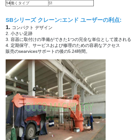
US
14
働くタイプ
S1
SBシリーズ クレーン:エンド ユーザーの利点:
地
1.
コンパクト デザイン
2. 小さい足跡
図
3. 容器に取付けの準備ができた1つの完全な単位として渡される
4. 定期保守、サービスおよび修理のための容易なアクセス
販売のsearvicesサポートの後の5.24時間。
プ
ラ
イ
バ
シ
ー
ポ