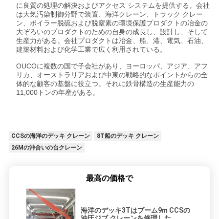
に良質の処理の解決およびアクセス システムを提供する。会社
は大気汚染制御分野で装置、海洋クレーン、トラック クレー
ン、ボイラー脱硫および脱窒素の環境保護プロダクトの冶金の
大ぞろいのプロダクトのための自身の成長し、設計し、そして
生産力がある。会社プロダクトは冶金、船、港、電気、石油、
建築材料および化学工業で広く利用されている。
OUCOに複数の国で子会社があり、ヨーロッパ、アジア、アフ
リカ、オーストラリアおよび中東の戦略的なポイントからの全
体的な顧客の基盤に役立つ。それに鉄骨構造の生産能力の
11,000トンの年産がある。
CCSの海洋のデッキ クレーン
8T船のデッキ クレーン
26Mの沖合いの台クレーン
最高の価格で
海洋のデッキ3Tはブーム9m CCSの
油圧ジブ クレーンを修理した