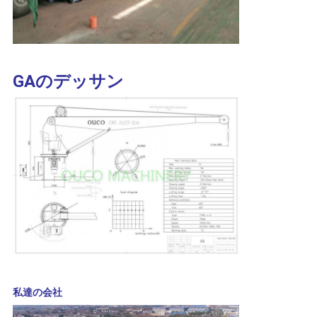
リ
シ
ー
GAのデッサン
私達の会社