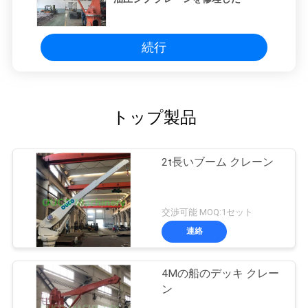
続行
トップ製品
2t長いブーム クレーン
交渉可能 MOQ:1セット
連絡
4Mの船のデッキ クレー
ン