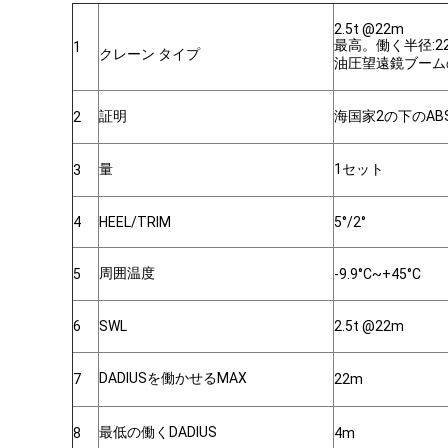
2.5t @22m
最高。働く半径:2
1
クレーン タイプ
油圧望遠鏡ブーム
証明
海国家2の下のAB
2
量
1セット
3
4
HEEL/TRIM
5°/2°
周囲温度
5
-9.9°C~+45°C
6
SWL
2.5t @22m
DADIUSを働かせるMAX
7
22m
最低の働くDADIUS
8
4m