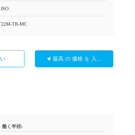
 ISO
5T22M-TB-MC
さい
最高 の 価格 を 入手 する
働く半径: