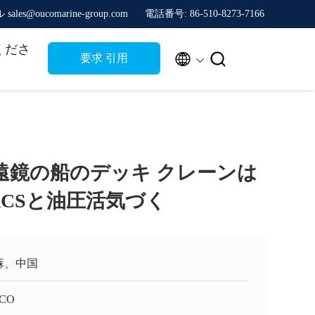
sales@oucomarine-group.com
電話番号: 86-510-8273-7166
くださ


要求 引用
mの望遠鏡の船のデッキ クレーンは
ACSと油圧活気づく
蘇、中国
CO