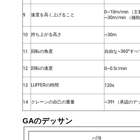
0~10m/min 
速度を高く上げること
9
~30m/min （
持ち上がる高さ
10
~30m
回転の角度
自由な~360°す
11
回転の速度
12
0~0.5r/min
LUFFERの時間
13
120s
クレーンの自己の重量
~39t （承認の
14
GAのデッサン