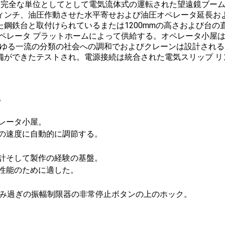
た完全な単位としてとして電気流体式の運転された望遠鏡ブーム
ィンチ、油圧作動させた水平寄せおよび油圧オペレータ延長お
鋼鉄台と取付けられているまたは1200mmの高さおよび台の
ペレータ プラットホームによって供給する。オペレータ小屋
らゆる一流の分類の社会への調和でおよびクレーンは設計され
備ができたテストされ。電源接続は統合された電気スリップ リ
。
レータ小屋。
の速度に自動的に調節する。
計そして製作の経験の基盤。
性能のために適した。
積み過ぎの振幅制限器の非常停止ボタンの上のホック。