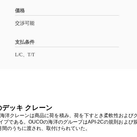
価格
交渉可能
支払条件
L/C、T/T
のデッキ クレーン
物の海洋クレーンは商品に荷を積み、荷を下すとき柔軟性および
プである。OUCOの海洋のグループはAPI-2Cの規則およ
の3ヶ月間のうちに渡され、取付けられていた。