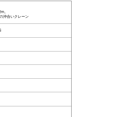
2m。
の沖合いクレーン
S