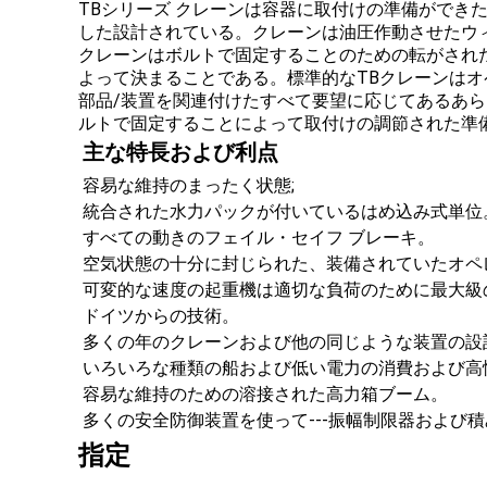
TBシリーズ クレーンは容器に取付けの準備ができ
した設計されている。クレーンは油圧作動させたウ
クレーンはボルトで固定することのための転がされた
よって決まることである。標準的なTBクレーンはオ
部品/装置を関連付けたすべて要望に応じてあるあ
ルトで固定することによって取付けの調節された準
主な特長および利点
容易な維持のまったく状態;
統合された水力パックが付いているはめ込み式単位
すべての動きのフェイル・セイフ ブレーキ。
空気状態の十分に封じられた、装備されていたオペ
可変的な速度の起重機は適切な負荷のために最大級
ドイツからの技術。
多くの年のクレーンおよび他の同じような装置の設
いろいろな種類の船および低い電力の消費および高
容易な維持のための溶接された高力箱ブーム。
多くの安全防御装置を使って---振幅制限器および
指定