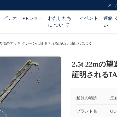
メール 
ビデオ
VRショー
わたしたち
イベント
連絡 
に つい て
い
望遠鏡の船のデッキ クレーンは証明されるIACSと油圧活気づく
2.5t 22
証明されるI
起源の場所
江
ブランド名
OU