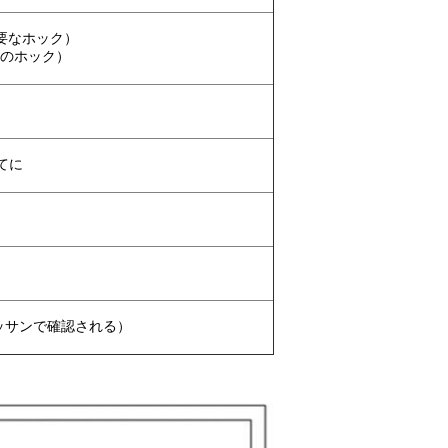
（主要なホック）
補助のホック）
べてに
デッサンで確認される）