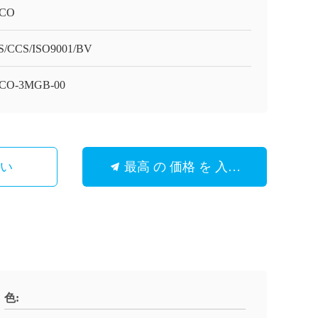
CO
/CCS/ISO9001/BV
CO-3MGB-00
さい
最高 の 価格 を 入手 する
色: