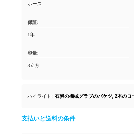
ホース
保証:
1年
容量:
3立方
石炭の機械グラブのバケツ
,
2本のロ
ハイライト:
支払いと送料の条件