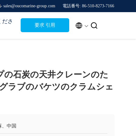
sales@oucomarine-group.com
電話番号: 86-510-8273-7166
くださ


要求 引用
ロープの石炭の天井クレーンのた
グラブのバケツのクラムシェ
蘇、中国