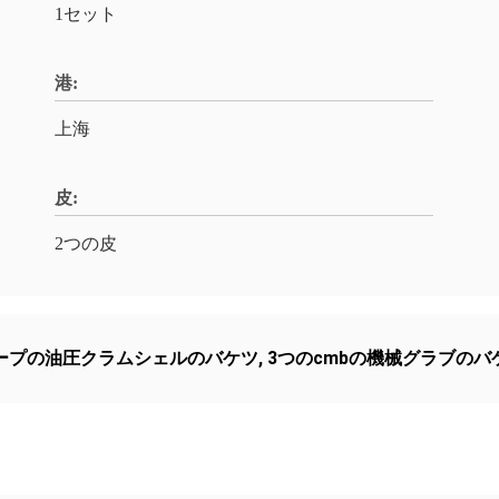
1セット
港:
上海
皮:
2つの皮
ープの油圧クラムシェルのバケツ
,
3つのcmbの機械グラブのバ