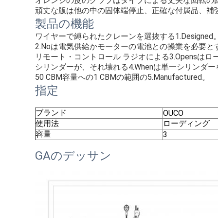
オレンジの皮のグラブはタイプによる丈夫な回転の
頑丈な版は他の中の固体端停止、正確な付属品、補
製品の機能
ワイヤーで縛られたクレーンを選抜する1.Designed
2.Noは電気供給かモーターの電池との操業を必要と
リモート・コントロール ラジオによる3.Opensは
シリンダーが、それ壊れる4.Whenは単一シリンダ
50 CBM容量への1 CBMの範囲の5.Manufactured。
指定
ブランド
OUCO
使用法
ローディング
容量
3
GAのデッサン