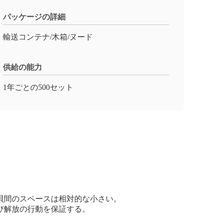
パッケージの詳細
輸送コンテナ/木箱/ヌード
供給の能力
1年ごとの500セット
貝間のスペースは相対的な小さい。
び解放の行動を保証する。