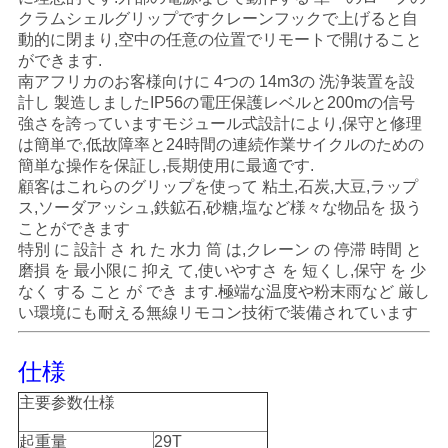
管
クラムシェルグリップですクレーンフックで上げると自
動的に閉まり,空中の任意の位置でリモートで開けること
理
ができます.
南アフリカのお客様向けに 4つの 14m3の 洗浄装置を設
計し 製造しましたIP56の電圧保護レベルと200mの信号
ニ
強さを誇っていますモジュール式設計により,保守と修理
は簡単で,低故障率と24時間の連続作業サイクルのための
ュ
簡単な操作を保証し,長期使用に最適です.
顧客はこれらのグリップを使って 粘土,石炭,大豆,ラップ
ー
ス,ソーダアッシュ,鉄鉱石,砂糖,塩など様々な物品を 扱う
ことができます
ス
特別 に 設計 さ れ た 水力 筒 は,クレーン の 停滞 時間 と
磨損 を 最小限に 抑え て,使いやすさ を 短くし,保守 を 少
なく する こと が でき ます.極端な温度や粉末雨など 厳し
事
い環境にも耐える無線リモコン技術で装備されています
件
仕様
主要参数
仕様
CONTACT
起重量
29T