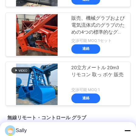
販売、機械グラブおよび
電気流体式のグラブのた
めの4つの標準的なグラ
ブのバケツ
交渉可能 MOQ:1セット
連絡
20立方メートル 20m3
リモコン 取っ ボケ 販売
交渉可能 MOQ:1
連絡
無線リモート・コントロール グラブ
Sally
100mの無線のリモート・コントロール グラブ