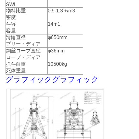
US
SWL
物料比重
0.9-1.3 +/m3
密度
地
斗容
14m1
容量
図
滑輪直径
φ650mm
プリー・ディア
鋼丝ロープ直径
φ36mm
プ
ロープ・ディア
抓斗自重
10500kg
ラ
死体重量
グラフィックグラフィック
イ
バ
シ
ー
ポ