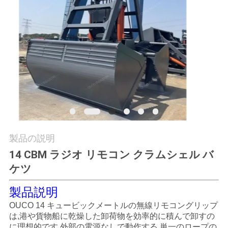
つ
い
て
工
場
ツ
ア
製品の説明
14 CBM ラジオ リモコン クラムシェル バ
ー
ケツ
製品説明
品
OUCO 14 キュービックメートルの無線リモコングリップ
質
は,港や貨物船に乾燥した卸荷物を効率的に積んで卸すの
に理想的です.外部の電源なしで動作する 単一のロープの