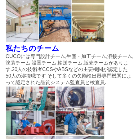
私たちのチーム
OUCOには専門設計チーム,生産・加工チーム,溶接チーム,
塗装チーム,設置チーム,輸送チーム,販売チームがありま
す.20人の技術者CCSやABSなどの主要機関が認定した
50人の溶接職です そして多くの欠陥検出器専門機関によ
って認定された品質システム監査員と検査員.