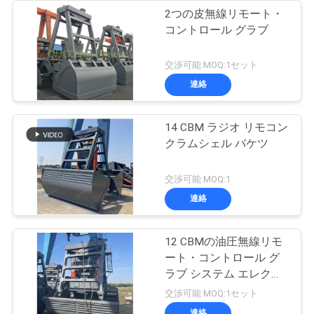
2つの皮無線リモート・
コントロール グラブ
交渉可能 MOQ:1セット
連絡
14 CBM ラジオ リモコン
クラムシェル バケツ
交渉可能 MOQ:1
連絡
12 CBMの油圧無線リモ
ート・コントロール グ
ラブ システム エレクト
ロ
交渉可能 MOQ:1セット
連絡