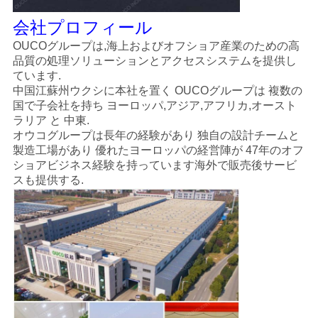
会社プロフィール
OUCOグループは,海上およびオフショア産業のための高
品質の処理ソリューションとアクセスシステムを提供し
ています.
中国江蘇州ウクシに本社を置く OUCOグループは 複数の
国で子会社を持ち ヨーロッパ,アジア,アフリカ,オースト
ラリア と 中東.
オウコグループは長年の経験があり 独自の設計チームと
製造工場があり 優れたヨーロッパの経営陣が 47年のオフ
ショアビジネス経験を持っています海外で販売後サービ
スも提供する.