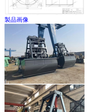
リ
シ
製品画像
ー