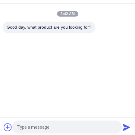
4CBMグラブの容器
3:42 AM
14CBM 単線無線リモコン Grab OUCO
Good day, what product are you looking for?
人気カテゴリ
すべて
クレーン グラブのバ
機械グラブのバケツ
ケツ
クラムシェルのグラ
油圧グラブのバケツ
ブのバケツ
無線リモート・コン
海洋クレーン
トロール グラブ
沖合いの台クレーン
船のデッキ クレーン
見積依頼