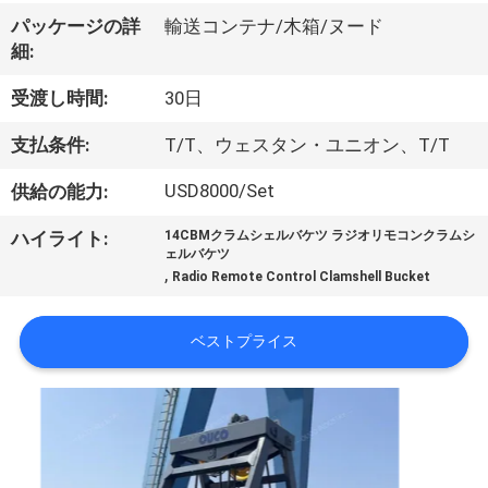
VR
パッケージの詳
輸送コンテナ/木箱/ヌード
細:
シ
受渡し時間:
30日
ョ
支払条件:
T/T、ウェスタン・ユニオン、T/T
ー
USD8000/Set
供給の能力:
わ
ハイライト:
14CBMクラムシェルバケツ ラジオリモコンクラムシ
ェルバケツ
た
,
Radio Remote Control Clamshell Bucket
し
ベストプライス
た
ち
に