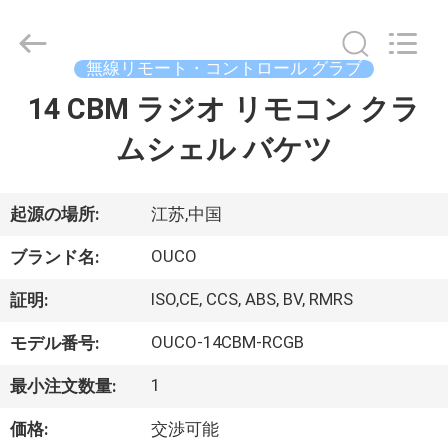
Copyright
©
2020
-
2026
無線リモート・コントロール グラブ
WUXI
OUCO
14 CBM ラジオ リモコン クラ
家
INTERNATIONAL
GROUP
CO.,
ムシェル バケツ
へ
LTD.
All
Rights
Reserved.
製
起源の場所:
江苏,中国
品
OUCO
ブランド名:
ISO,CE, CCS, ABS, BV, RMRS
証明:
ビ
OUCO-14CBM-RCGB
モデル番号:
デ
1
最小注文数量:
オ
価格:
交渉可能