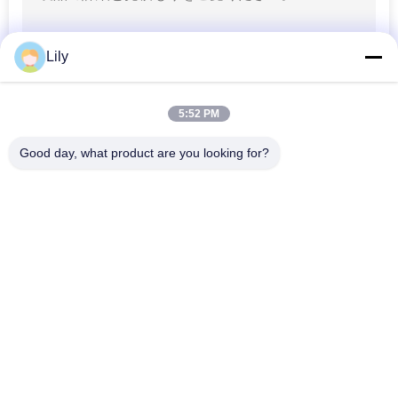
Lily
5:52 PM
Good day, what product are you looking for?
人気カテゴリ
すべて
クレーン グラブのバ
機械グラブのバケツ
ケツ
クラムシェルのグラ
油圧グラブのバケツ
ブのバケツ
無線リモート・コン
海洋クレーン
トロール グラブ