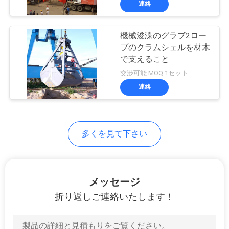
連絡
リ
20
容器の持ち上がる拡
シ
機械浚渫のグラブ2ロー
ー
散機
プのクラムシェルを材木
で支えること
交渉可能 MOQ:1セット
連絡
33
多くを見て下さい
Ecoのホッパー
メッセージ
折り返しご連絡いたします！