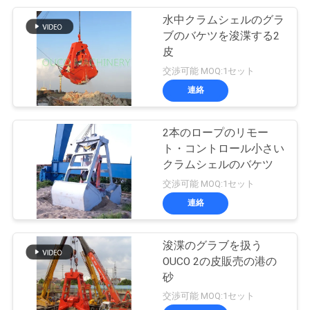
US
水中クラムシェルのグラ
76
ブのバケツを浚渫する2
望遠鏡ブーム クレ
地
皮
交渉可能 MOQ:1セット
図
ーン
連絡
プ
2本のロープのリモー
ト・コントロール小さい
ラ
クラムシェルのバケツ
16
イ
交渉可能 MOQ:1セット
貨物自動車によって
連絡
バ
取付けられるクレ
シ
浚渫のグラブを扱う
ーン
OUCO 2の皮販売の港の
ー
砂
ポ
交渉可能 MOQ:1セット