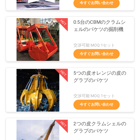
今すぐお問い合わせ
VR
シ
HOT
0.5台のCBMのクラムシ
19
ェルのバケツの掘削機
ョ
クラムシェルのグ
ー
交渉可能 MOQ:1セット
ラブのバケツ
今すぐお問い合わせ
わ
HOT
5つの皮オレンジの皮の
た
グラブのバケツ
し
30
交渉可能 MOQ:1セット
た
油圧グラブのバケ
今すぐお問い合わせ
ち
ツ
HOT
2つの皮クラムシェルの
に
グラブのバケツ