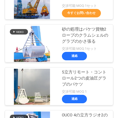
つ
交渉可能 MOQ:1セット
い
今すぐお問い合わせ
57
て
無線リモート・コ
砂の処理はバケツ貨物2
ロープのクラムシェルの
ントロール グラブ
工
グラブのかさ張る
交渉可能 MOQ:1セット
場
連絡
ツ
ア
5立方リモート・コント
123
ロール2つの皮油圧グラ
ー
ブのバケツ
海洋クレーン
交渉可能 MOQ:1
連絡
品
質
OUCO 4の立方ラジオ2の