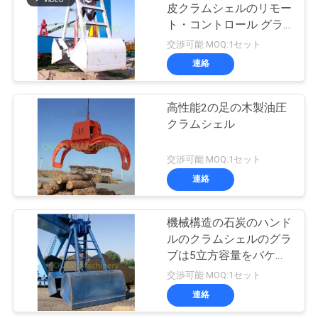
管
皮クラムシェルのリモー
ト・コントロール グラ
20
理
ブ
交渉可能 MOQ:1セット
沖合いの台クレー
連絡
ニ
ン
高性能2の足の木製油圧
ュ
クラムシェル
ー
交渉可能 MOQ:1セット
ス
連絡
33
船のデッキ クレー
事
機械構造の石炭のハンド
ルのクラムシェルのグラ
ン
件
ブは5立方容量をバケツ
でくむ
交渉可能 MOQ:1セット
連絡
CONTACT