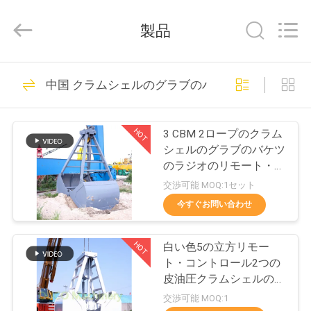
Copyright
©
2020
製品
-
2026
WUXI
OUCO
家
38
INTERNATIONAL
GROUP
中国 クラムシェルのグラブのバケツ
CO.,
クレーン グラブの
へ
LTD.
All
Rights
バケツ
Reserved.
HOT
3 CBM 2ロープのクラム
製
シェルのグラブのバケツ
のラジオのリモート・コ
品
ントロール機械
交渉可能 MOQ:1セット
Leakproof
今すぐお問い合わせ
49
ビ
機械グラブのバケ
HOT
白い色5の立方リモー
デ
ト・コントロール2つの
ツ
オ
皮油圧クラムシェルのバ
ケツ
交渉可能 MOQ:1