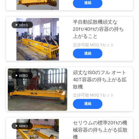
連絡
VR
シ
半自動拡散機頑丈な
20ft/40ftの容器の持ち
ョ
上がること
ー
交渉可能 MOQ:1セット
連絡
わ
頑丈なISOのフル オート
た
40T容器の持ち上がる拡
散機
し
交渉可能 MOQ:1セット
た
連絡
ち
セリウムの標準20ftの機
に
械容器の持ち上がる拡散
機