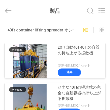
Copyright
©
2020
製品
-
2026
WUXI
OUCO
家
INTERNATIONAL
GROUP
40ft container lifting spreader オンライン製造
CO.,
へ
LTD.
All
Rights
Reserved.
20ft自動40t 40ftの容器
製
の持ち上がる拡散機
品
交渉可能 MOQ:1セット
連絡
ビ
頑丈な40ftの望遠鏡の完
デ
全な自動容器の持ち上が
オ
る拡散機
交渉可能 MOQ:1セット