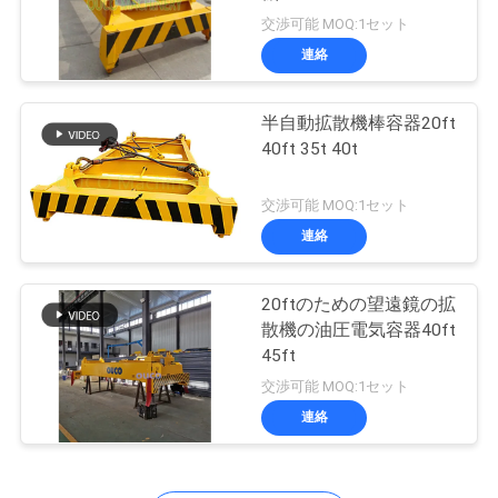
つ
交渉可能 MOQ:1セット
い
連絡
て
半自動拡散機棒容器20ft
40ft 35t 40t
工
交渉可能 MOQ:1セット
場
連絡
ツ
ア
20ftのための望遠鏡の拡
散機の油圧電気容器40ft
ー
45ft
交渉可能 MOQ:1セット
連絡
品
質