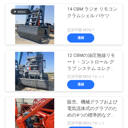
14 CBM ラジオ リモコン
クラムシェル バケツ
交渉可能 MOQ:1
連絡
12 CBMの油圧無線リモ
ート・コントロール グ
ラブ システム エレクト
ロ
交渉可能 MOQ:1セット
連絡
販売、機械グラブおよび
電気流体式のグラブのた
めの4つの標準的なグラ
ブのバケツ
交渉可能 MOQ:1セット