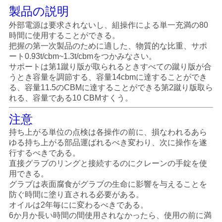
管
製品の説明
理
外部電源は要求されないし、組操作による単一充満の80
時間に使用することができる。
把握の第一次製品のために適した、物質的な比重、サポ
ート0.93t/cbm~1.3t/cbmをつかみなさい。
ニ
サポートは第1蹴り版が取られるときすべての蹴り版が合
うとき容量を調節する、容量14cbmに達することができ
ュ
る、容量11.5のCBMに達することができる第2蹴り版取ら
れる、容量である10 CBMすくう。
ー
注意
ス
持ち上がる単位の点検は各操作の前に、損なわれるあら
ゆる持ち上がる部品運ばれるべき変わり、次に操作を遂
行するべきである。
事
直接グラブのリングと接続するのにクレーンの手錠を使
件
用できる。
グラブは表面腐食がグラブの生命に影響を与えることを
防ぐ時間に塗り直される必要がある。
オイルは2年毎にに変わるべきである。
CONTACT
6か月か長い時間の間使用されなかったら、使用の前に満