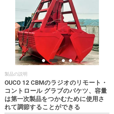
つ
い
て
工
場
ツ
ア
製品の説明
ー
OUCO 12 CBMのラジオのリモート・
コントロール グラブのバケツ、容量
品
は第一次製品をつかむために使用さ
れて調節することができる
質