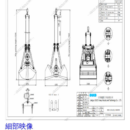
リ
シ
ー
細部映像