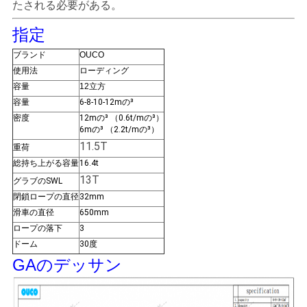
US
たされる必要がある。
指定
地
ブランド
OUCO
使用法
ローディング
図
容量
12立方
容量
6-8-10-12mの³
密度
12mの³ （0.6t/mの³）
プ
6mの³ （2.2t/mの³）
11.5T
重荷
ラ
総持ち上がる容量
16.4t
イ
13T
グラブのSWL
閉鎖ロープの直径
32mm
バ
滑車の直径
650mm
ロープの落下
3
シ
ドーム
30度
ー
GAのデッサン
ポ