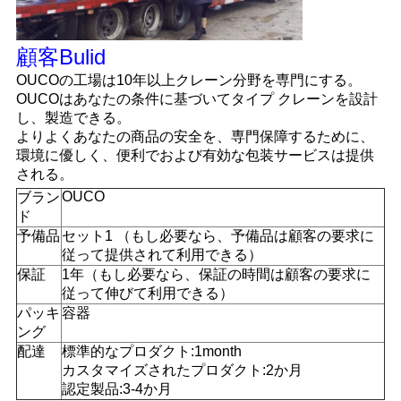
顧客Bulid
OUCOの工場は10年以上クレーン分野を専門にする。
OUCOはあなたの条件に基づいてタイプ クレーンを設計
し、製造できる。
よりよくあなたの商品の安全を、専門保障するために、
環境に優しく、便利でおよび有効な包装サービスは提供
される。
OUCO
ブラン
ド
予備品
セット1 （もし必要なら、予備品は顧客の要求に
従って提供されて利用できる）
保証
1年（もし必要なら、保証の時間は顧客の要求に
従って伸びて利用できる）
パッキ
容器
ング
配達
標準的なプロダクト:1month
カスタマイズされたプロダクト:2か月
認定製品:3-4か月