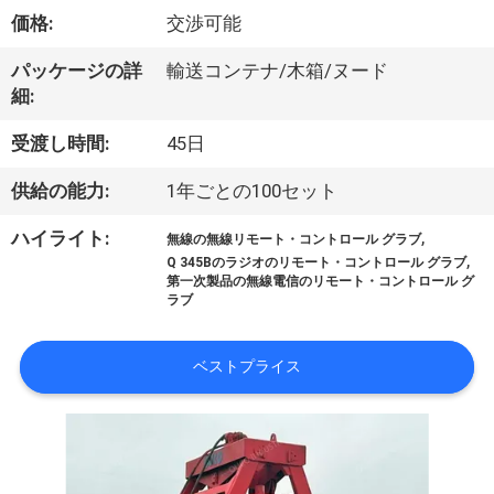
VR
価格:
交渉可能
シ
パッケージの詳
輸送コンテナ/木箱/ヌード
細:
ョ
受渡し時間:
45日
ー
供給の能力:
1年ごとの100セット
わ
,
ハイライト:
無線の無線リモート・コントロール グラブ
,
Q 345Bのラジオのリモート・コントロール グラブ
た
第一次製品の無線電信のリモート・コントロール グ
ラブ
し
た
ベストプライス
ち
に