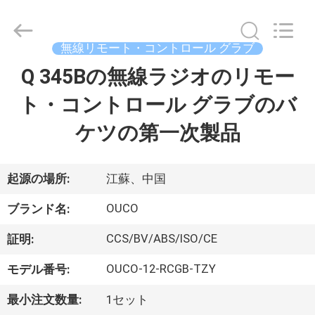
Copyright
©
2020
-
2026
無線リモート・コントロール グラブ
WUXI
OUCO
Q 345Bの無線ラジオのリモー
家
INTERNATIONAL
GROUP
CO.,
ト・コントロール グラブのバ
へ
LTD.
All
Rights
ケツの第一次製品
Reserved.
製
品
起源の場所:
江蘇、中国
OUCO
ブランド名:
ビ
CCS/BV/ABS/ISO/CE
証明:
デ
OUCO-12-RCGB-TZY
モデル番号:
オ
最小注文数量:
1セット