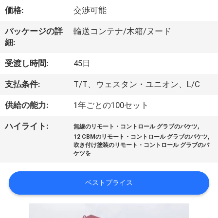
VR
価格:
交渉可能
シ
パッケージの詳
輸送コンテナ/木箱/ヌード
細:
ョ
受渡し時間:
45日
ー
支払条件:
T/T、ウェスタン・ユニオン、L/C
わ
供給の能力:
1年ごとの100セット
た
,
ハイライト:
無線のリモート・コントロール グラブのバケツ
,
12 CBMのリモート・コントロール グラブのバケツ
し
吹き付け塗装のリモート・コントロール グラブのバ
ケツを
た
ち
ベストプライス
に