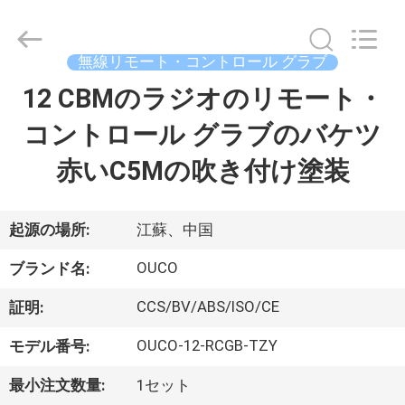
Copyright
©
2020
-
2026
無線リモート・コントロール グラブ
WUXI
OUCO
12 CBMのラジオのリモート・
家
INTERNATIONAL
GROUP
CO.,
コントロール グラブのバケツ
へ
LTD.
All
Rights
赤いC5Mの吹き付け塗装
Reserved.
製
品
起源の場所:
江蘇、中国
OUCO
ブランド名:
ビ
CCS/BV/ABS/ISO/CE
証明:
デ
OUCO-12-RCGB-TZY
モデル番号:
オ
最小注文数量:
1セット