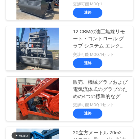
交渉可能 MOQ:1
連絡
12 CBMの油圧無線リモ
ート・コントロール グ
ラブ システム エレクト
ロ
交渉可能 MOQ:1セット
連絡
販売、機械グラブおよび
電気流体式のグラブのた
めの4つの標準的なグラ
ブのバケツ
交渉可能 MOQ:1セット
連絡
20立方メートル 20m3