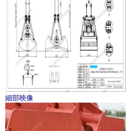
リ
シ
ー
細部映像