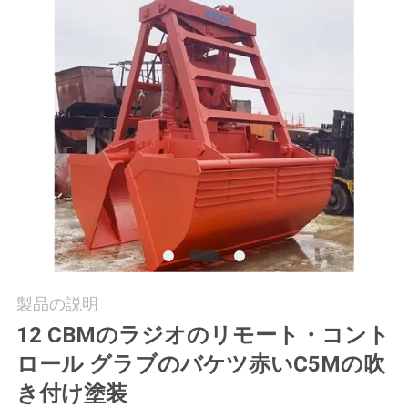
つ
い
て
工
場
ツ
ア
ー
製品の説明
12 CBMのラジオのリモート・コント
品
ロール グラブのバケツ赤いC5Mの吹
質
き付け塗装