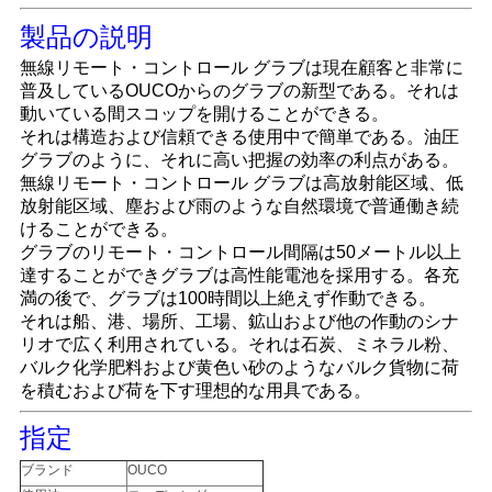
管
製品の説明
理
無線リモート・コントロール グラブは現在顧客と非常に
普及しているOUCOからのグラブの新型である。それは
動いている間スコップを開けることができる。
ニ
それは構造および信頼できる使用中で簡単である。油圧
グラブのように、それに高い把握の効率の利点がある。
ュ
無線リモート・コントロール グラブは高放射能区域、低
放射能区域、塵および雨のような自然環境で普通働き続
ー
けることができる。
グラブのリモート・コントロール間隔は50メートル以上
ス
達することができグラブは高性能電池を採用する。各充
満の後で、グラブは100時間以上絶えず作動できる。
それは船、港、場所、工場、鉱山および他の作動のシナ
事
リオで広く利用されている。それは石炭、ミネラル粉、
バルク化学肥料および黄色い砂のようなバルク貨物に荷
件
を積むおよび荷を下す理想的な用具である。
指定
CONTACT
ブランド
OUCO