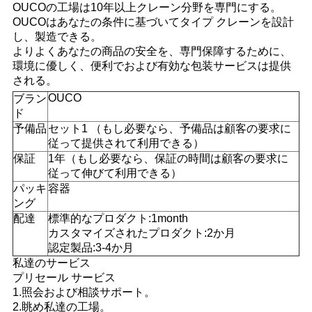
OUCOの工場は10年以上クレーン分野を専門にする。
OUCOはあなたの条件に基づいてタイプ クレーンを設計
し、製造できる。
よりよくあなたの商品の安全を、専門保障するために、
環境に優しく、便利でおよび有効な包装サービスは提供
される。
OUCO
ブラン
ド
予備品
セット1 （もし必要なら、予備品は顧客の要求に
従って提供されて利用できる）
保証
1年（もし必要なら、保証の時間は顧客の要求に
従って伸びて利用できる）
パッキ
容器
ング
配達
標準的なプロダクト:1month
カスタマイズされたプロダクト:2か月
認定製品:3-4か月
私達のサービス
プリセール サービス
1.照会および相談サポート。
2.眺め私達の工場。