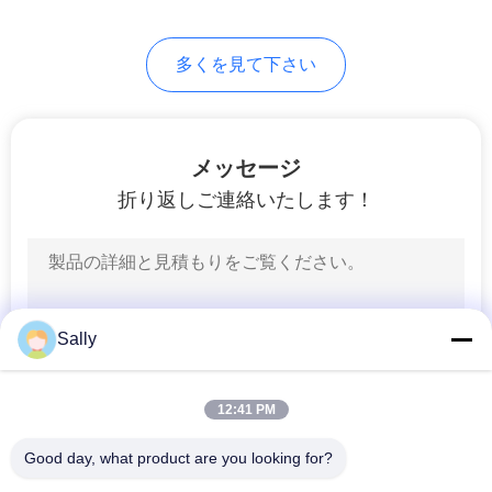
バ
75
シ
多くを見て下さい
望遠鏡ブーム クレ
ー
ーン
ポ
メッセージ
リ
折り返しご連絡いたします！
シ
ー
16
貨物自動車によって
Sally
取付けられるクレ
ーン
12:41 PM
Good day, what product are you looking for?