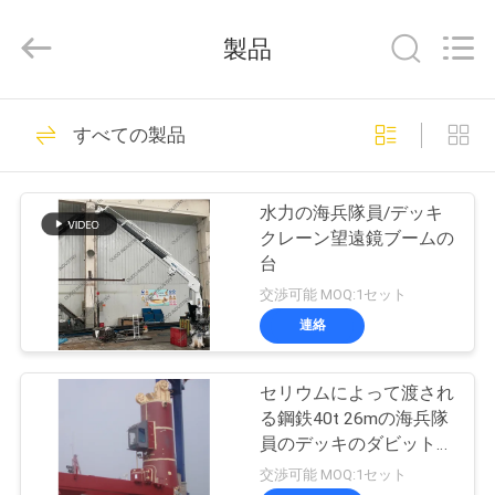
Copyright
©
2020
製品
-
2026
WUXI
OUCO
家
38
INTERNATIONAL
GROUP
すべての製品
CO.,
クレーン グラブの
へ
LTD.
All
Rights
バケツ
Reserved.
水力の海兵隊員/デッキ
製
クレーン望遠鏡ブームの
台
品
交渉可能 MOQ:1セット
連絡
49
ビ
機械グラブのバケ
セリウムによって渡され
デ
る鋼鉄40t 26mの海兵隊
ツ
オ
員のデッキのダビット
クレーン
交渉可能 MOQ:1セット