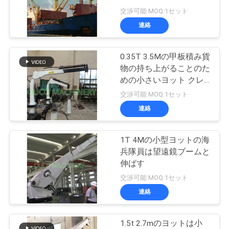
場
交渉可能 MOQ:1セット
ツ
連絡
57
ア
無線リモート・コ
0.35T 3.5Mの甲板積み貨
ー
物の持ち上がることのた
ントロール グラブ
めの小さいヨット クレ
ーン
交渉可能 MOQ:1セット
品
連絡
質
管
1T 4Mの小型ヨットの海
122
兵隊員は望遠鏡ブームと
理
伸ばす
海洋クレーン
交渉可能 MOQ:1セット
連絡
ニ
ュ
1.5t 2.7mのヨットは小