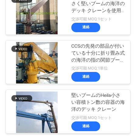
さく堅いブームの海洋の
ー
デッキ クレーンを使用
20
ス
する
交渉可能 MOQ:1セット
沖合いの台クレー
連絡
CONTACT
ン
CCSの先発の部品が付い
US
ている十分に折り畳み式
の海洋の指の関節ブーム
クレーン
地
交渉可能 MOQ:1単位
連絡
図
33
船のデッキ クレー
堅いブームのHeila小さ
プ
い容積トン数の容器の海
ン
洋のデッキ クレーン
ラ
交渉可能 MOQ:1セット
イ
連絡