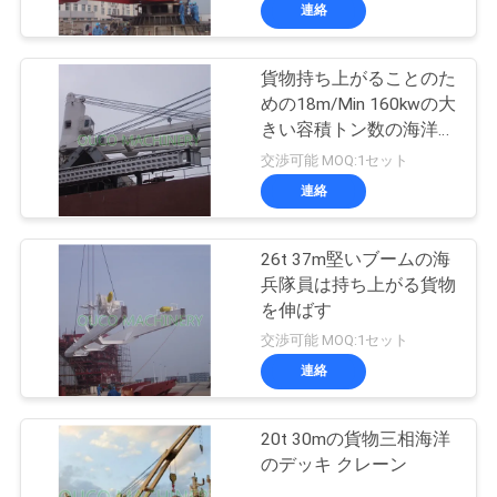
連絡
わ
た
貨物持ち上がることのた
19
めの18m/Min 160kwの大
し
クラムシェルのグ
きい容積トン数の海洋ク
レーン
た
交渉可能 MOQ:1セット
ラブのバケツ
連絡
ち
に
26t 37m堅いブームの海
兵隊員は持ち上がる貨物
つ
を伸ばす
30
い
交渉可能 MOQ:1セット
油圧グラブのバケ
連絡
て
ツ
20t 30mの貨物三相海洋
工
のデッキ クレーン