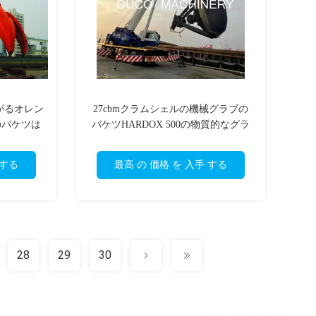
がるオレン
27cbmクラムシェルの機械グラブの
のバケツは
バケツHARDOX 500の物質的なグラ
た
ブ
 する
最高 の 価格 を 入手 する
28
29
30