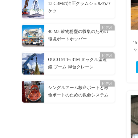
13 CBMの油圧クラムシェルのバ
ケツ
ビデオ
40 M3 穀物粉塵の収集のための
環境ポートホッパー
1
ケ
ビデオ
OUCO 9T16.31M ヌックル望遠
鏡 ブーム 脚台クレーン
ビデオ
シングルアーム救命ボートと救
命ボートのための救命システム