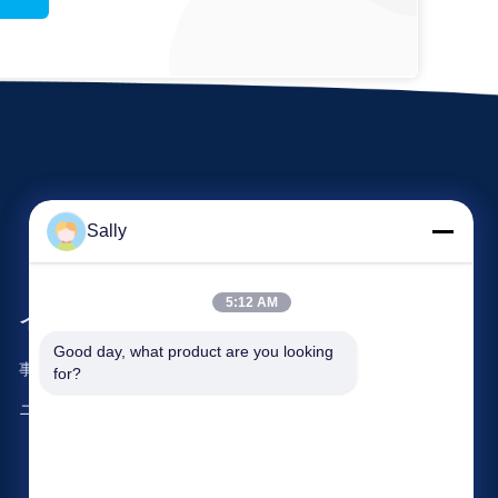
Sally
5:12 AM
イベント
要求 引用
Good day, what product are you looking 
事件
for?
電話番号: 86-510-8273-7166
ニュース
ファクシミリ: 86-510-8391-5801



