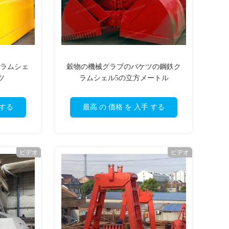
クラムシェ
穀物の機械グラブのバケツの鋼鉄ク
ツ
ラムシェル5の立方メートル
 する
最高 の 価格 を 入手 する
ビデオ
ビデオ