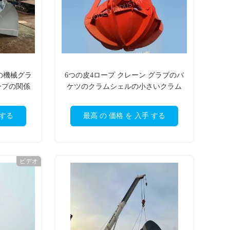
の機械グラ
6つの皮4ロープ クレーン グラブのバ
ープの関係
ケツのクラムシェルの小さいクラム
シェルのバケツ
 する
最高 の 価格 を 入手 する
ビデオ