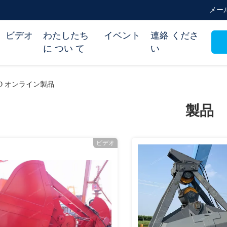
メール 
ビデオ
わたしたち
イベント
連絡 くださ
に つい て
い
 LTD オンライン製品
製品
ビデオ