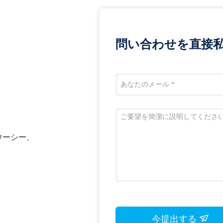
問い合わせを直接私
n、ウーシー、
今提出する