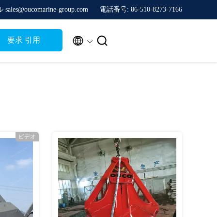
sales@oucomarine-group.com
電話番号: 86-510-8273-7166


要求 引用
ビデオ