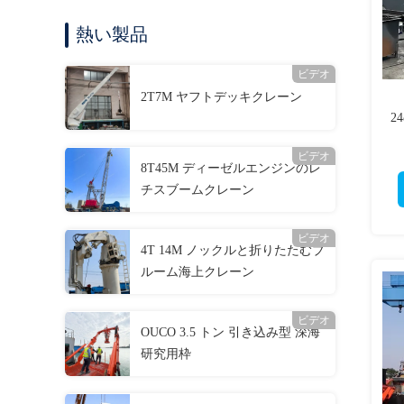
熱い製品
ビデオ
2T7M ヤフトデッキクレーン
2
ビデオ
8T45M ディーゼルエンジンのレ
チスブームクレーン
ビデオ
4T 14M ノックルと折りたたむブ
ルーム海上クレーン
ビデオ
OUCO 3.5 トン 引き込み型 深海
研究用枠