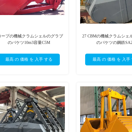
ロープの機械クラムシェルのグラブ
27 CBMの機械クラムシ
のバケツ10m3容量C5M
のバケツの鋼鉄SA2
最高 の 価格 を 入手 する
最高 の 価格 を 入手