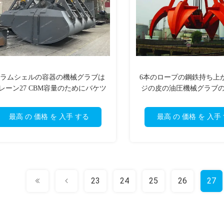
ラムシェルの容器の機械グラブは
6本のロープの鋼鉄持ち上
レーン27 CBM容量のためにバケツ
ジの皮の油圧機械グラブ
でくむ
カスタマイズし
最高 の 価格 を 入手 する
最高 の 価格 を 入手
23
24
25
26
27