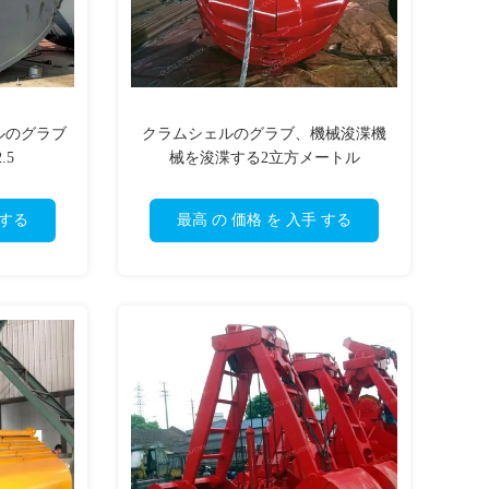
ェルのグラブ
クラムシェルのグラブ、機械浚渫機
.5
械を浚渫する2立方メートル
 する
最高 の 価格 を 入手 する