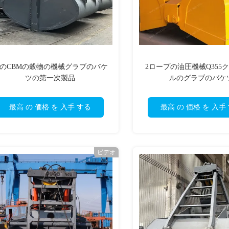
4のCBMの穀物の機械グラブのバケ
2ロープの油圧機械Q355
ツの第一次製品
ルのグラブのバケ
最高 の 価格 を 入手 する
最高 の 価格 を 入手
ビデオ