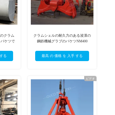
プのクラム
クラムシェルの耐久力のある浚渫の
をバケツで
鋼鉄機械グラブのバケツNM400
 する
最高 の 価格 を 入手 する
ビデオ