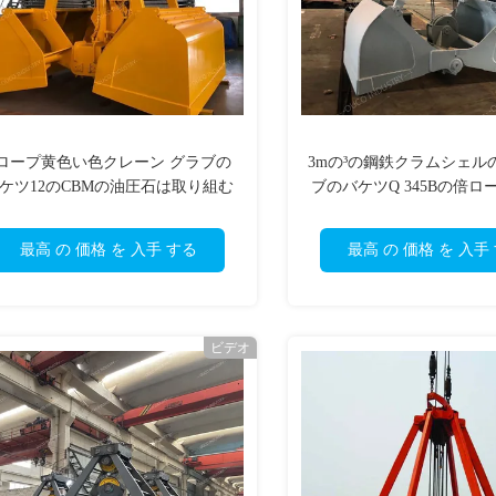
4ロープ黄色い色クレーン グラブの
3mの³の鋼鉄クラムシェル
ケツ12のCBMの油圧石は取り組む
ブのバケツQ 345Bの倍ロ
最高 の 価格 を 入手 する
最高 の 価格 を 入手
ビデオ