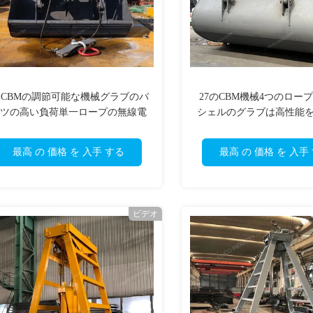
5 CBMの調節可能な機械グラブのバ
27のCBM機械4つのロー
ツの高い負荷単一ロープの無線電
シェルのグラブは高性能
信
くむ
最高 の 価格 を 入手 する
最高 の 価格 を 入手
ビデオ