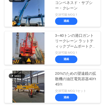
管
コンペネスド・サブシ
ー・クレーン
20
理
交渉可能 MOQ:1
沖合いの台クレー
連絡
ニ
ン
3~40トンの港口ガント
ュ
リークレーン ラットテ
ィックブームポートクレ
ー
ーン
交渉可能 MOQ:1
ス
連絡
33
船のデッキ クレー
事
20ftのための望遠鏡の拡
散機の油圧電気容器40ft
ン
件
45ft
交渉可能 MOQ:1セット
連絡
CONTACT