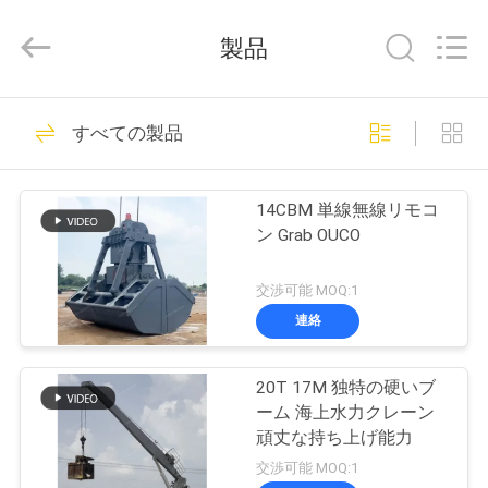
Copyright
©
2020
製品
-
2026
WUXI
OUCO
家
38
INTERNATIONAL
GROUP
すべての製品
CO.,
クレーン グラブの
へ
LTD.
All
Rights
バケツ
Reserved.
14CBM 単線無線リモコ
製
ン Grab OUCO
品
交渉可能 MOQ:1
連絡
49
ビ
機械グラブのバケ
20T 17M 独特の硬いブ
デ
ーム 海上水力クレーン
ツ
オ
頑丈な持ち上げ能力
交渉可能 MOQ:1