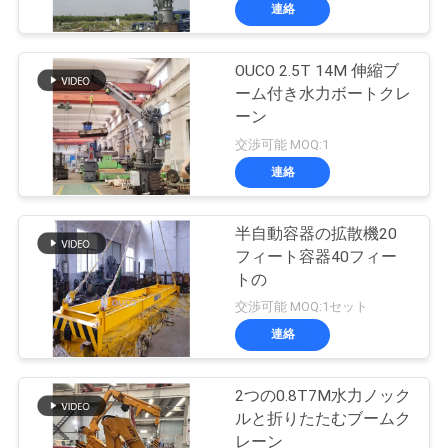
連絡
VR
シ
OUCO 2.5T 14M 伸縮ブ
19
ーム付き水力ボートクレ
ョ
クラムシェルのグ
ーン
ー
交渉可能 MOQ:1
ラブのバケツ
連絡
わ
半自動容器の拡散機20
た
フィート容器40フィー
トの
し
30
交渉可能 MOQ:1セット
た
油圧グラブのバケ
連絡
ち
ツ
2つの0.8T7M水力ノック
に
ルと折りたたむブームク
レーン