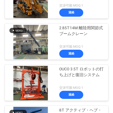
つ
交渉可能 MOQ:1
い
連絡
57
て
無線リモート・コ
2.85T14M 離陸用関節式
ブームクレーン
ントロール グラブ
工
交渉可能 MOQ:1
場
連絡
ツ
ア
OUCO 3.5T ロボットの打
123
ち上げと復旧システム
ー
海洋クレーン
交渉可能 MOQ:1
連絡
品
質
8T アクティブ・ヘブ・