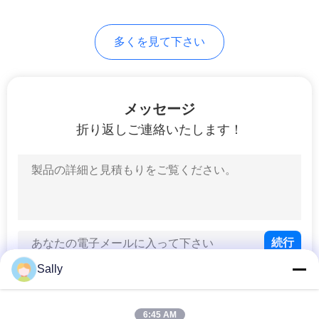
US
76
多くを見て下さい
望遠鏡ブーム クレ
地
図
ーン
メッセージ
プ
折り返しご連絡いたします！
ラ
16
イ
貨物自動車によって
バ
取付けられるクレ
シ
ーン
Sally
ー
ポ
6:45 AM