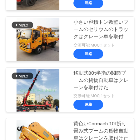
連絡
わ
た
小さい容積トン数堅いブ
19
ームのセリウムのトラッ
し
クラムシェルのグ
クはクレーン車を取付け
た
た
交渉可能 MOQ:1セット
ラブのバケツ
連絡
ち
に
移動式80t半指の関節ブ
ームの貨物自動車はクレ
つ
ーンを取付けた
30
い
交渉可能 MOQ:1セット
油圧グラブのバケ
連絡
て
ツ
黄色いCormach 10t折り
工
畳み式ブームの貨物自動
車はクレーンを取付けた