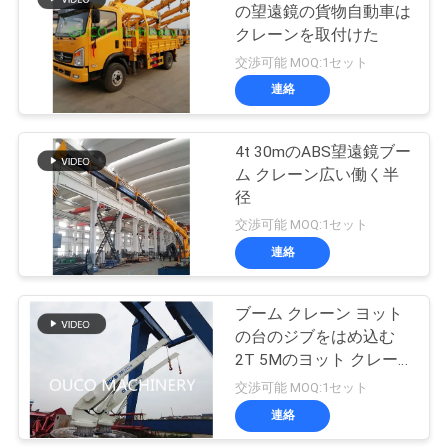
の望遠鏡の貨物自動車は
ー
クレーンを取付けた
20
ス
交渉可能 MOQ:1セット
沖合いの台クレー
連絡
CONTACT
ン
4t 30mのABS望遠鏡ブー
US
ム クレーン広い働く半
径
地
交渉可能 MOQ:1セット
連絡
図
33
船のデッキ クレー
ブーム クレーン ヨット
プ
の台のジブをはめ込む
ン
2T 5Mのヨット クレー
ラ
ン
交渉可能 MOQ:1セット
イ
連絡