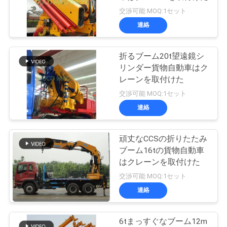
場
交渉可能 MOQ:1セット
ツ
連絡
57
ア
無線リモート・コ
折るブーム20t望遠鏡シ
ー
リンダー貨物自動車はク
ントロール グラブ
レーンを取付けた
交渉可能 MOQ:1セット
品
連絡
質
管
頑丈なCCSの折りたたみ
121
ブーム16tの貨物自動車
理
はクレーンを取付けた
海洋クレーン
交渉可能 MOQ:1セット
連絡
ニ
ュ
6tまっすぐなブーム12m