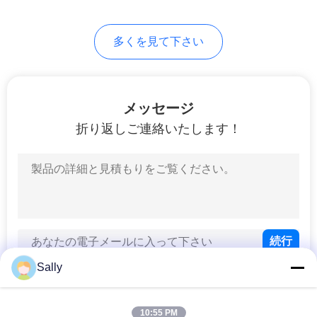
バ
75
シ
多くを見て下さい
望遠鏡ブーム クレ
ー
ーン
ポ
メッセージ
リ
折り返しご連絡いたします！
シ
ー
16
貨物自動車によって
取付けられるクレ
ーン
Sally
10:55 PM