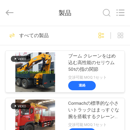
Copyright
©
2020
製品
-
2025
WUXI
OUCO
家
38
INTERNATIONAL
GROUP
すべての製品
CO.,
クレーン グラブの
へ
LTD.
All
Rights
バケツ
Reserved.
ブーム クレーンをはめ
製
込む高性能のセリウム
50tの指の関節
品
交渉可能 MOQ:1セット
連絡
49
ビ
機械グラブのバケ
Cormachの標準的な小さ
デ
いトラックはまっすぐな
ツ
オ
腕を搭載するクレーンを
取付けた
交渉可能 MOQ:1セット