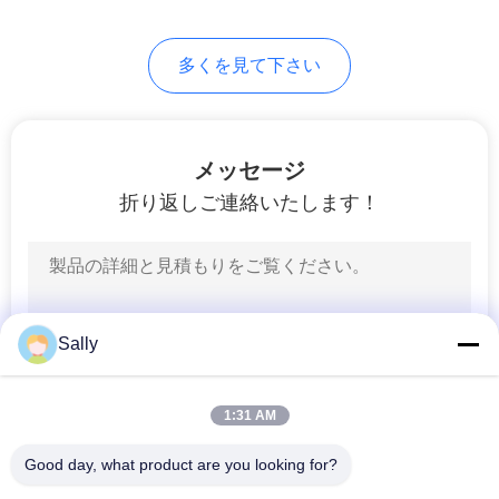
US
76
多くを見て下さい
望遠鏡ブーム クレ
地
図
ーン
メッセージ
プ
折り返しご連絡いたします！
ラ
16
イ
貨物自動車によって
バ
Sally
取付けられるクレ
シ
ーン
1:31 AM
ー
Good day, what product are you looking for?
ポ