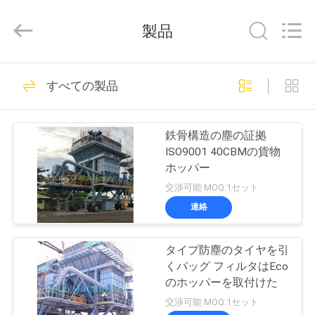
Copyright
©
2020
製品
-
2026
WUXI
OUCO
家
38
INTERNATIONAL
GROUP
すべての製品
CO.,
クレーン グラブの
へ
LTD.
All
Rights
バケツ
Reserved.
鉄骨構造の塵の証拠
製
ISO9001 40CBMの貨物
ホッパー
品
交渉可能 MOQ:1セット
連絡
49
ビ
機械グラブのバケ
タイプ防塵のタイヤを引
デ
くバッグ フィルタはEco
ツ
オ
のホッパーを取付けた
交渉可能 MOQ:1セット