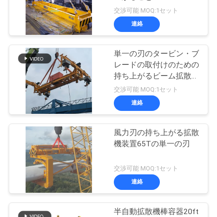
つ
交渉可能 MOQ:1セット
い
連絡
57
て
無線リモート・コ
単一の刃のタービン・ブ
レードの取付けのための
ントロール グラブ
工
持ち上がるビーム拡散機
の風力
交渉可能 MOQ:1セット
場
連絡
ツ
ア
風力刃の持ち上がる拡散
123
機装置65Tの単一の刃
ー
海洋クレーン
交渉可能 MOQ:1セット
連絡
品
質
半自動拡散機棒容器20ft