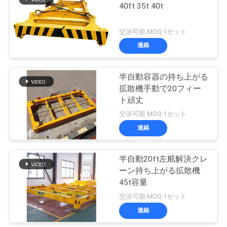
管
40ft 35t 40t
20
理
交渉可能 MOQ:1セット
沖合いの台クレー
連絡
ニ
ン
半自動容器の持ち上がる
ュ
拡散機手動で20フィー
ト頑丈
ー
交渉可能 MOQ:1セット
ス
連絡
33
船のデッキ クレー
事
半自動20ft左舷解決クレ
ーン持ち上がる拡散機
ン
件
45t容量
交渉可能 MOQ:1セット
連絡
CONTACT