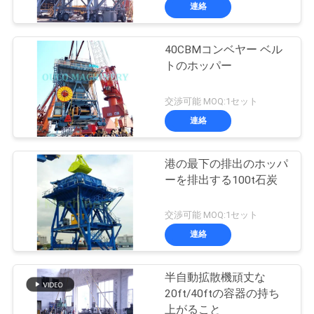
連絡
VR
シ
40CBMコンベヤー ベル
19
トのホッパー
ョ
クラムシェルのグ
ー
交渉可能 MOQ:1セット
ラブのバケツ
連絡
わ
港の最下の排出のホッパ
た
ーを排出する100t石炭
し
30
交渉可能 MOQ:1セット
た
油圧グラブのバケ
連絡
ち
ツ
半自動拡散機頑丈な
に
20ft/40ftの容器の持ち
上がること