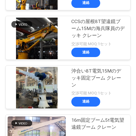
連絡
わ
た
CCSの屋根8T望遠鏡ブ
19
ーム15Mの海兵隊員のデ
し
クラムシェルのグ
ッキ クレーン
た
交渉可能 MOQ:1セット
ラブのバケツ
連絡
ち
に
沖合い8T電気15Mのデ
ッキ固定ブーム クレー
つ
ン
30
い
交渉可能 MOQ:1セット
油圧グラブのバケ
連絡
て
ツ
16m固定ブーム5t電気望
工
遠鏡ブーム クレーン