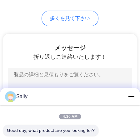
バ
75
シ
多くを見て下さい
望遠鏡ブーム クレ
ー
ーン
ポ
メッセージ
リ
折り返しご連絡いたします！
シ
ー
16
貨物自動車によって
Sally
取付けられるクレ
ーン
4:30 AM
Good day, what product are you looking for?