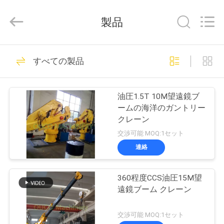
Copyright
©
2020
製品
-
2025
WUXI
OUCO
家
38
INTERNATIONAL
GROUP
すべての製品
CO.,
クレーン グラブの
へ
LTD.
All
Rights
バケツ
Reserved.
油圧1.5T 10M望遠鏡ブ
製
ームの海洋のガントリー
クレーン
品
交渉可能 MOQ:1セット
連絡
49
ビ
機械グラブのバケ
360程度CCS油圧15M望
デ
遠鏡ブーム クレーン
ツ
オ
交渉可能 MOQ:1セット