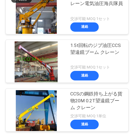
レーン電気油圧海兵隊員
ー
20
ス
交渉可能 MOQ:1セット
沖合いの台クレー
連絡
CONTACT
ン
1.5t回転のジブ油圧CCS
US
望遠鏡ブーム クレーン
地
交渉可能 MOQ:1セット
連絡
図
33
船のデッキ クレー
CCSの鋼鉄持ち上がる貨
プ
物20M 0.2T望遠鏡ブー
ン
ム クレーン
ラ
交渉可能 MOQ:1単位
イ
連絡