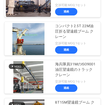
場
交渉可能 MOQ:1セット
ツ
連絡
57
ア
無線リモート・コ
コンパクト2.5T 22M油
ー
圧折る望遠鏡ブーム ク
ントロール グラブ
レーン
交渉可能 MOQ:1セット
品
連絡
質
管
海兵隊員31MのISO9001
121
油圧望遠鏡のトラック
理
クレーン
海洋クレーン
交渉可能 MOQ:1セット
連絡
ニ
ュ
8T15M望遠鏡ブーム ク