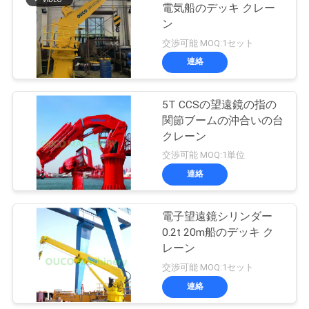
管
電気船のデッキ クレー
ン
20
理
交渉可能 MOQ:1セット
沖合いの台クレー
連絡
ニ
ン
5T CCSの望遠鏡の指の
ュ
関節ブームの沖合いの台
クレーン
ー
交渉可能 MOQ:1単位
ス
連絡
33
船のデッキ クレー
事
電子望遠鏡シリンダー
0.2t 20m船のデッキ ク
ン
件
レーン
交渉可能 MOQ:1セット
連絡
CONTACT