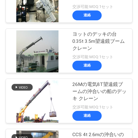
つ
交渉可能 MOQ:1セット
い
連絡
57
て
無線リモート・コ
ヨットのデッキの台
0.35t 3.5m望遠鏡ブーム
ントロール グラブ
工
クレーン
交渉可能 MOQ:1セット
場
連絡
ツ
ア
26Mの電気8T望遠鏡ブ
123
ームの沖合いの船のデッ
ー
キ クレーン
海洋クレーン
交渉可能 MOQ:1セット
連絡
品
質
CCS 4t 2.6mの沖合いの