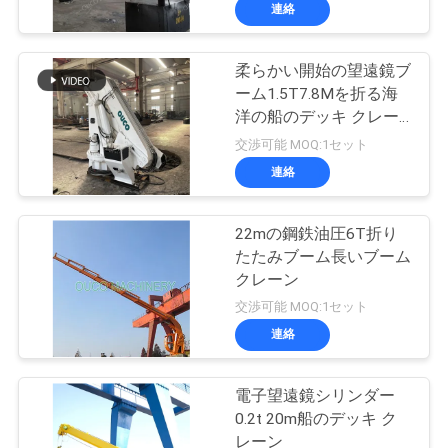
連絡
わ
た
柔らかい開始の望遠鏡ブ
19
ーム1.5T7.8Mを折る海
し
クラムシェルのグ
洋の船のデッキ クレー
ン
た
交渉可能 MOQ:1セット
ラブのバケツ
連絡
ち
に
22mの鋼鉄油圧6T折り
たたみブーム長いブーム
つ
クレーン
30
い
交渉可能 MOQ:1セット
油圧グラブのバケ
連絡
て
ツ
電子望遠鏡シリンダー
工
0.2t 20m船のデッキ ク
レーン