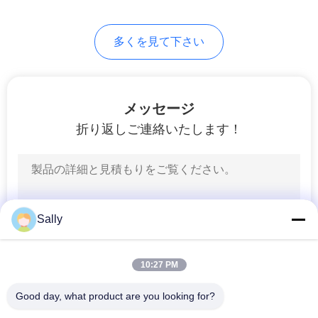
バ
75
シ
多くを見て下さい
望遠鏡ブーム クレ
ー
ーン
ポ
メッセージ
リ
折り返しご連絡いたします！
シ
ー
16
貨物自動車によって
Sally
取付けられるクレ
ーン
10:27 PM
Good day, what product are you looking for?