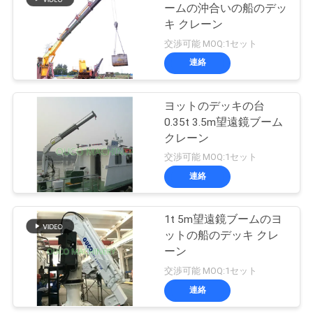
ームの沖合いの船のデッ
ー
キ クレーン
20
ス
交渉可能 MOQ:1セット
沖合いの台クレー
連絡
CONTACT
ン
ヨットのデッキの台
US
0.35t 3.5m望遠鏡ブーム
クレーン
地
交渉可能 MOQ:1セット
連絡
図
33
船のデッキ クレー
1t 5m望遠鏡ブームのヨ
プ
ットの船のデッキ クレ
ン
ーン
ラ
交渉可能 MOQ:1セット
イ
連絡