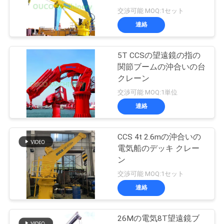
場
交渉可能 MOQ:1セット
ツ
連絡
57
ア
無線リモート・コ
5T CCSの望遠鏡の指の
ー
関節ブームの沖合いの台
ントロール グラブ
クレーン
交渉可能 MOQ:1単位
品
連絡
質
管
CCS 4t 2.6mの沖合いの
122
電気船のデッキ クレー
理
ン
海洋クレーン
交渉可能 MOQ:1セット
連絡
ニ
ュ
26Mの電気8T望遠鏡ブ