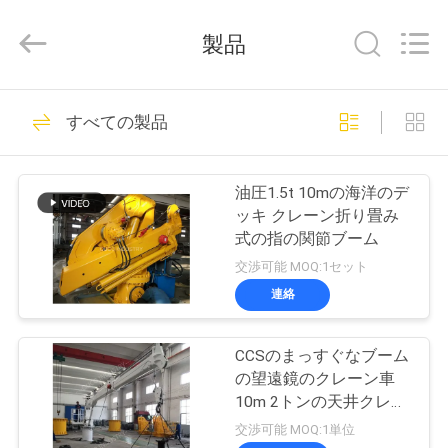
Copyright
©
2020
製品
-
2026
WUXI
OUCO
家
38
INTERNATIONAL
GROUP
すべての製品
CO.,
クレーン グラブの
へ
LTD.
All
Rights
バケツ
Reserved.
油圧1.5t 10mの海洋のデ
製
ッキ クレーン折り畳み
式の指の関節ブーム
品
交渉可能 MOQ:1セット
連絡
49
ビ
機械グラブのバケ
CCSのまっすぐなブーム
デ
の望遠鏡のクレーン車
ツ
オ
10m 2トンの天井クレー
ン
交渉可能 MOQ:1単位