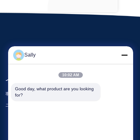
Sally
10:02 AM
イベント
要求 引用
Good day, what product are you looking 
事件
for?
電話番号: 86-510-8273-7166
ニュース
ファクシミリ: 86-510-8391-5801



