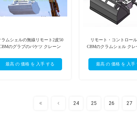
クラムシェルの無線リモート2皮50
リモート・コントロールAB
CBMのグラブのバケツ クレーン
CBMのクラムシェル クレ
ブのバケツ
最高 の 価格 を 入手 する
最高 の 価格 を 入手
24
25
26
27