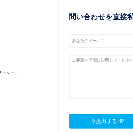
問い合わせを直接私
n、ウーシー、
今提出する