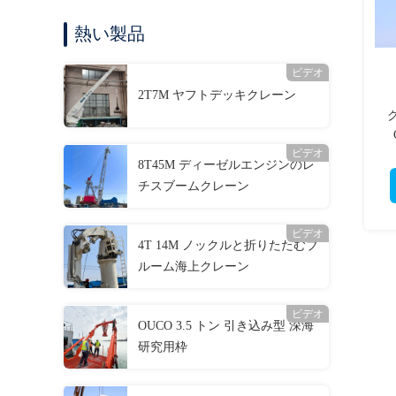
熱い製品
ビデオ
2T7M ヤフトデッキクレーン
ビデオ
8T45M ディーゼルエンジンのレ
チスブームクレーン
ビデオ
4T 14M ノックルと折りたたむブ
ルーム海上クレーン
ビデオ
OUCO 3.5 トン 引き込み型 深海
研究用枠