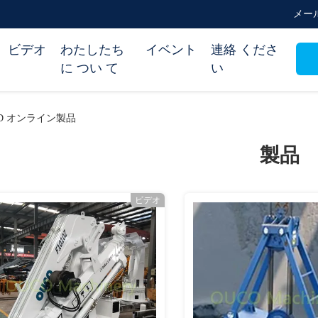
メール 
ビデオ
わたしたち
イベント
連絡 くださ
に つい て
い
 LTD オンライン製品
製品
ビデオ