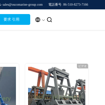
sales@oucomarine-group.com
電話番号: 86-510-8273-7166


要求 引用
ビデオ