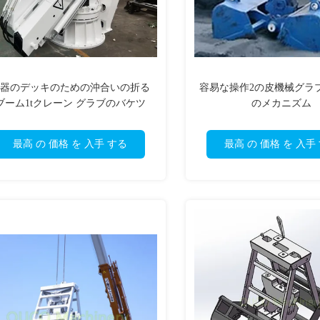
器のデッキのための沖合いの折る
容易な操作2の皮機械グラ
ブーム1tクレーン グラブのバケツ
のメカニズム
最高 の 価格 を 入手 する
最高 の 価格 を 入手