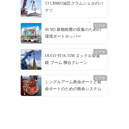
13 CBMの油圧クラムシェルのバ
ケツ
ビデオ
40 M3 穀物粉塵の収集のための
環境ポートホッパー
ビデオ
OUCO 9T16.31M ヌックル望遠
鏡 ブーム 脚台クレーン
ビデオ
シングルアーム救命ボートと救
命ボートのための救命システム