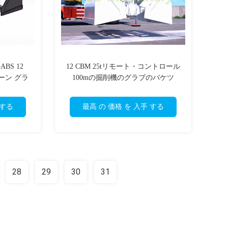
S 12
12 CBM 25tリモート・コントロール
ーン グラ
100mの掘削機のグラブのバケツ
 する
最高 の 価格 を 入手 する
28
29
30
31