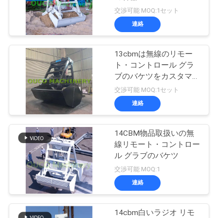
場
交渉可能 MOQ:1セット
ツ
連絡
57
ア
無線リモート・コ
13cbmは無線のリモー
ー
ト・コントロール グラ
ントロール グラブ
ブのバケツをカスタマイ
ズした
交渉可能 MOQ:1セット
品
連絡
質
管
14CBM物品取扱いの無
121
線リモート・コントロー
理
ル グラブのバケツ
海洋クレーン
交渉可能 MOQ:1
連絡
ニ
ュ
14cbm白いラジオ リモ