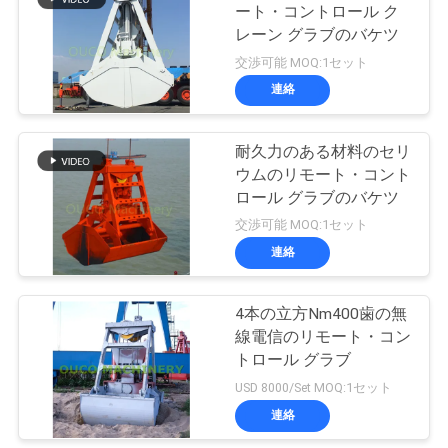
ート・コントロール ク
ー
レーン グラブのバケツ
20
ス
交渉可能 MOQ:1セット
沖合いの台クレー
連絡
CONTACT
ン
耐久力のある材料のセリ
US
ウムのリモート・コント
ロール グラブのバケツ
地
交渉可能 MOQ:1セット
連絡
図
33
船のデッキ クレー
4本の立方Nm400歯の無
プ
線電信のリモート・コン
ン
トロール グラブ
ラ
USD 8000/Set MOQ:1セット
イ
連絡