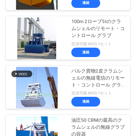
連絡
わ
た
100m 2ロープ5tのクラ
19
ムシェルのリモート・コ
し
クラムシェルのグ
ントロール グラブ
た
交渉可能 MOQ:1セット
ラブのバケツ
連絡
ち
に
バルク貨物2皮クラムシ
ェルの無線電信のリモー
つ
ト・コントロール グラ
30
い
ブ
交渉可能 MOQ:1セット
油圧グラブのバケ
連絡
て
ツ
油圧50 CBMの最高のク
工
ラムシェルの無線グラブ
の容器