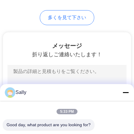
バ
75
シ
多くを見て下さい
望遠鏡ブーム クレ
ー
ーン
ポ
メッセージ
リ
折り返しご連絡いたします！
シ
ー
16
貨物自動車によって
Sally
取付けられるクレ
ーン
5:33 PM
Good day, what product are you looking for?