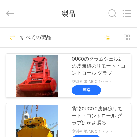
Copyright
©
2020
製品
-
2025
WUXI
OUCO
家
37
INTERNATIONAL
GROUP
すべての製品
CO.,
クレーン グラブの
へ
LTD.
All
Rights
バケツ
Reserved.
OUCOのクラムシェル2
製
の皮無線のリモート・コ
ントロール グラブ
品
交渉可能 MOQ:1セット
連絡
49
ビ
機械グラブのバケ
貨物OUCO 2皮無線リモ
デ
ート・コントロール グ
ツ
オ
ラブはかさ張る
交渉可能 MOQ:1セット