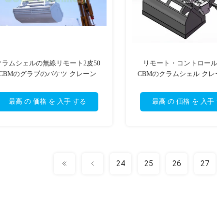
クラムシェルの無線リモート2皮50
リモート・コントロールAB
CBMのグラブのバケツ クレーン
CBMのクラムシェル クレ
ブのバケツ
最高 の 価格 を 入手 する
最高 の 価格 を 入手
24
25
26
27