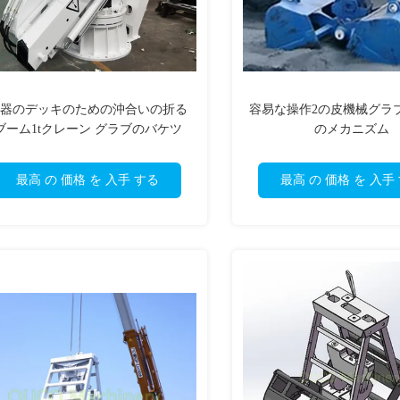
器のデッキのための沖合いの折る
容易な操作2の皮機械グラ
ブーム1tクレーン グラブのバケツ
のメカニズム
最高 の 価格 を 入手 する
最高 の 価格 を 入手