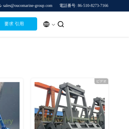
sales@oucomarine-group.com
電話番号: 86-510-8273-7166


要求 引用
ビデオ