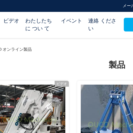
メール 
ビデオ
わたしたち
イベント
連絡 くださ
に つい て
い
 LTD オンライン製品
製品
ビデオ