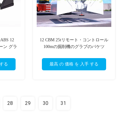
S 12
12 CBM 25tリモート・コントロール
ーン グラ
100mの掘削機のグラブのバケツ
 する
最高 の 価格 を 入手 する
28
29
30
31