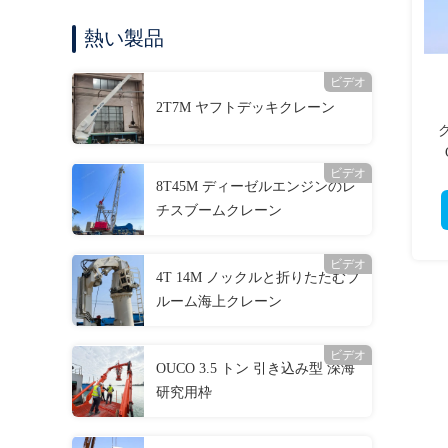
熱い製品
ビデオ
2T7M ヤフトデッキクレーン
ビデオ
8T45M ディーゼルエンジンのレ
チスブームクレーン
ビデオ
4T 14M ノックルと折りたたむブ
ルーム海上クレーン
ビデオ
OUCO 3.5 トン 引き込み型 深海
研究用枠