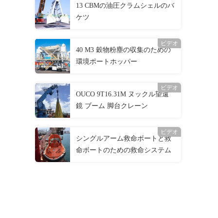
13 CBMの油圧クラムシェルのバ
ケツ
ビデオ
40 M3 穀物粉塵の収集のための
環境ポートホッパー
ビデオ
OUCO 9T16.31M ヌックル望遠
鏡 ブーム 脚台クレーン
ビデオ
シングルアーム救命ボートと救
命ボートのための救命システム