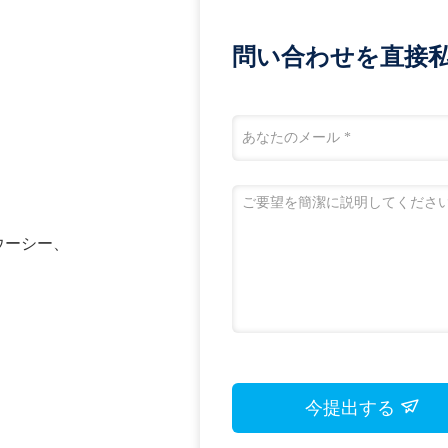
問い合わせを直接私
n、ウーシー、
今提出する