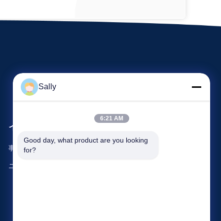
Sally
6:21 AM
イベント
要求 引用
Good day, what product are you looking 
事件
for?
電話番号: 86-510-8273-7166
ニュース
ファクシミリ: 86-510-8391-5801



